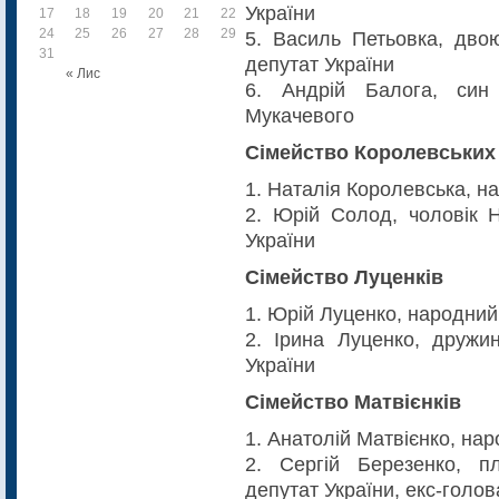
України
17
18
19
20
21
22
23
24
25
26
27
28
29
30
5. Василь Петьовка, дво
31
депутат України
« Лис
6. Андрій Балога, син
Мукачевого
Сімейство Королевських
1. Наталія Королевська, н
2. Юрій Солод, чоловік Н
України
Сімейство Луценків
1. Юрій Луценко, народний
2. Ірина Луценко, дружи
України
Сімейство Матвієнків
1. Анатолій Матвієнко, на
2. Сергій Березенко, п
депутат України, екс-голов