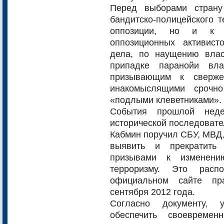
Перед выборами страну
бандитско-полицейского 
оппозиции, но и к 
оппозиционных активист
дела, по наущению вла
припадке паранойи вла
призывающим к сверж
инакомыслящими срочн
«подлыми клеветниками».
События прошлой неде
исторической последовате
Кабмин поручил СБУ, МВД
выявить и прекратить 
призывами к изменени
терроризму. Это рас
официальном сайте пра
сентября 2012 года.
Согласно документу, у
обеспечить своевреме