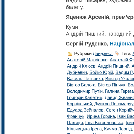
Вадим Писарєв, художній 
балету.
Яценюк Арсеній, прем’єр-
Куми
Андрій Пишний, народний 
Сергій Руденко,
Націонал
Рубрики
Дайджест
Теги:
Анатолій Матвієнко
,
Анатолій Ф
Андрій Клюєв
,
Андрій Пишний
,
А
Дубневич
,
Бойко Юрій
,
Вадим Г
Василь Петьовка
,
Виктор Уколо
Віктор Балога
,
Віктор Пінчук
,
Во
Володимир Путін
,
Галина Герега
Григорій Калетнік
,
Давид Жвани
Корчінський
,
Дмитро Понамарчу
Едуард Зейналов
,
Євген Корній
Франчук
,
Ирина Горина
,
Іван Ва
Палиця
,
Інна Богословська
,
Ірин
Кільчицька Ірена
,
Кучма Леонід