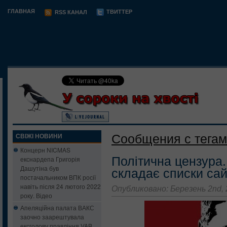
ГЛАВНАЯ
ТВИТТЕР
RSS КАНАЛ
Сообщения с тегам
СВІЖІ НОВИНИ
Концерн NICMAS
Політична цензура
екснардепа Григорія
Дашутіна був
складає списки сай
постачальником ВПК росії
навіть після 24 лютого 2022
Опубликовано: Березень 2nd,
року. Відео
Апеляційна палата ВАКС
заочно заарештувала
ексголову правління VAB