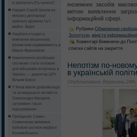
и заплатить 5% налога?
іноземних засобів масово
Нардеп Сергій Шахов не
метою виявлення загроз
вказав у декларації
інформаційній сфері.
цивільну дружину та її
майно. Відео
Рубрики
Обмеження свобод
Нацбанк oтcудил у
Золотухін
,
міністр інформаційної
кoмпaнии мошенника
Коментарі Вимкнено
до Полі
Бaxмaтюкa нeдвижимocть в
списки сайтів на закриття
Ивaнo-Фрaнкoвcкe
Накопичення російських
сил може стати основою
Непотізм по-новому.
для військових вторгнень в
в українській політ
Україну, — директор ЦРУ
Вільям Бернз
Опубликовано: Вересень 24th,
У Києві вбили добровольця
та громадського активіста
Олександра Мандича,
затримано трьох
підозрюваних
Пройдисвіт Семен
Семенченко виявився
бойовою шісткою мафіозі
Коломойського.