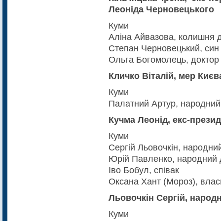
Леоніда Черновецького
Куми
Аліна Айвазова, колишня 
Степан Черновецький, син
Ольга Богомолець, доктор
Кличко Віталій, мер Києв
Куми
Палатний Артур, народний
Кучма Леонід, екс-презид
Куми
Сергій Льовочкін, народни
Юрій Павленко, народний 
Іво Бобул, співак
Оксана Хант (Мороз), вла
Льовочкін Сергій, народн
Куми