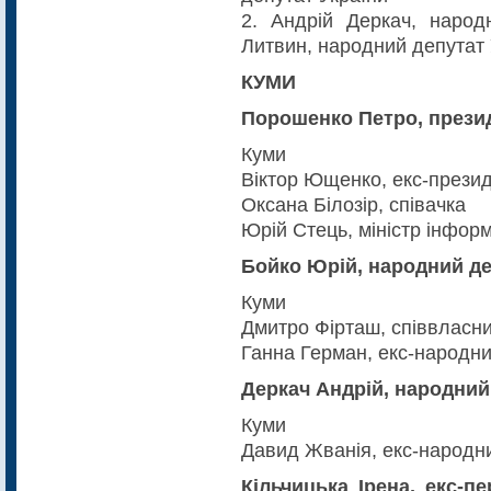
2. Андрій Деркач, народ
Литвин, народний депутат 
КУМИ
Порошенко Петро, презид
Куми
Віктор Ющенко, екс-презид
Оксана Білозір, співачка
Юрій Стець, міністр інформ
Бойко Юрій, народний де
Куми
Дмитро Фірташ, співвласни
Ганна Герман, екс-народни
Деркач Андрій, народний
Куми
Давид Жванія, екс-народни
Кільчицька Ірена, екс-п