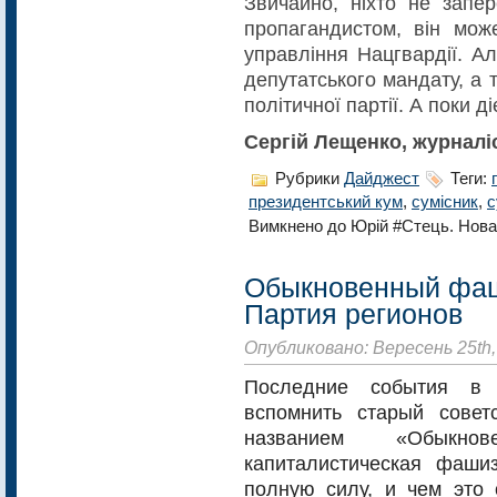
Звичайно, ніхто не запе
пропагандистом, він мож
управління Нацгвардії. А
депутатського мандату, а
політичної партії. А поки 
Сергій Лещенко, журналі
Рубрики
Дайджест
Теги:
президентський кум
,
сумісник
,
с
Вимкнено
до Юрій #Стець. Нова
Обыкновенный фаш
Партия регионов
Опубликовано: Вересень 25th,
Последние события в 
вспомнить старый сове
названием «Обыкно
капиталистическая фаши
полную силу, и чем это 