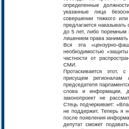
определенные должност
указанные лица безосн
совершении тяжкого или
предлагается наказывать 
до 5 лет, либо тюремным 
лишением права занимать 
Вся эта «цензурно-фаш
необходимостью «защиты 
частности от распростр
СМИ.
Протаскивается этот, с
присущем регионалам 
председателя парламентск
слова и информации, 
законопроект не рассма
Стець подчеркивает: «Вла
не поддержит. Теперь я н
после появления информа
депутат сможет подавать