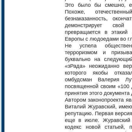
Это было бы смешно, е
Похоже, отечествен
безнаказанность, оконч
демонстрирует свой
превращается в этакий 
Европы с людоедами во гл
Не успела обществен
терроризмом и призыв
буквально на следующий
«зРада» неожиданно вер
которого якобы отказа
омбудсман Валерия Лут
посвященной своим «100 д
принятия этого документа 
Автором законопроекта яв
Виталий Журавский, имею
репутацию. Первая версия
еще в июле. Журавский
кодекс новой статьей, 