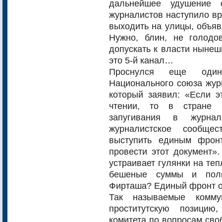
дальнейшее удушение 
журналистов наступило вр
выходить на улицы, объяв
Нужно, блин, не голодо
допускать к власти нынеш
это 5-й канал…
Проснулся еще оди
Национального союза жур
который заявил: «Если э
чтении, то в стране 
запугивания в журна
журналистское сообщес
выступить единым фрон
провести этот документ»
устраивает гулянки на те
бешеные суммы и польз
Фирташа? Единый фронт он
Так называемые комму
проститутскую позицию
комитета по вопросам сво