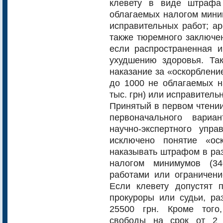
клевету в виде штрафа
облагаемых налогом миним
исправительных работ; ар
также тюремного заключен
если распространенная 
ухудшению здоровья. Та
наказание за «оскорблени
до 1000 не облагаемых н
тыс. грн) или исправитель
Принятый в первом чтении
первоначального вариа
научно-экспертного упр
исключено понятие «ос
наказывать штрафом в раз
налогом минимумов (34
работами или ограничени
Если клевету допустят 
прокуроры или судьи, ра
25500 грн. Кроме того,
свободы на срок от 2 