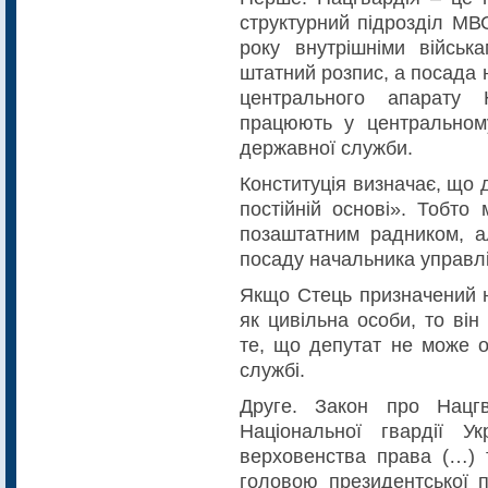
структурний підрозділ МВ
року внутрішніми військ
штатний розпис, а посада
центрального апарату Н
працюють у центральному
державної служби.
Конституція визначає, що
постійній основі». Тобто
позаштатним радником, а
посаду начальника управлі
Якщо Стець призначений н
як цивільна особи, то ві
те, що депутат не може о
службі.
Друге. Закон про Нацгв
Національної гвардії У
верховенства права (…) т
головою президентської п