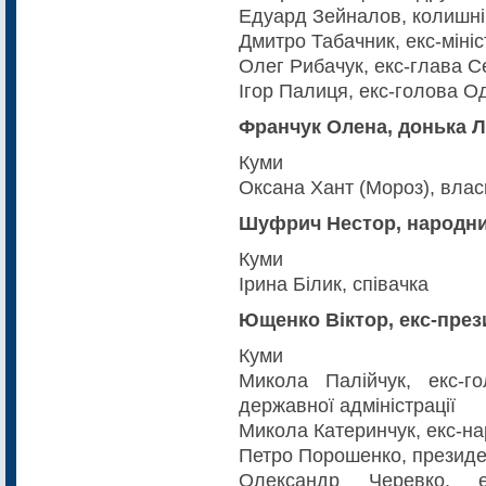
Едуард Зейналов, колишні
Дмитро Табачник, екс-мініст
Олег Рибачук, екс-глава С
Ігор Палиця, екс-голова О
Франчук Олена, донька Л
Куми
Оксана Хант (Мороз), вла
Шуфрич Нестор, народни
Куми
Ірина Білик, співачка
Ющенко Віктор, екс-през
Куми
Микола Палійчук, екс-го
державної адміністрації
Микола Катеринчук, екс-на
Петро Порошенко, президе
Олександр Черевко, ек