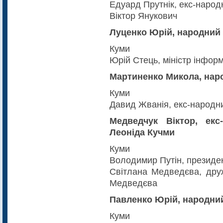
Едуард Прутнік, екс-народ
Віктор Янукович
Луценко Юрій, народний 
Куми
Юрій Стець, міністр інформ
Мартиненко Микола, наро
Куми
Давид Жванія, екс-народни
Медведчук Віктор, екс-
Леоніда Кучми
Куми
Володимир Путін, президен
Світлана Медведєва, друж
Медведєва
Павленко Юрій, народний
Куми