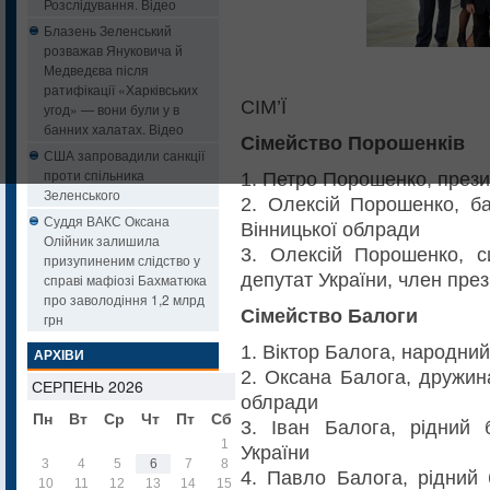
Розслідування. Відео
Блазень Зеленський
розважав Януковича й
Медведєва після
ратифікації «Харківських
СІМ’Ї
угод» — вони були у в
банних халатах. Відео
Сімейство Порошенків
США запровадили санкції
проти спільника
1. Петро Порошенко, прези
Зеленського
2. Олексій Порошенко, ба
Суддя ВАКС Оксана
Вінницької облради
Олійник залишила
3. Олексій Порошенко, с
призупиненим слідство у
депутат України, член през
справі мафіозі Бахматюка
про заволодіння 1,2 млрд
Сімейство Балоги
грн
1. Віктор Балога, народний
АРХІВИ
2. Оксана Балога, дружин
СЕРПЕНЬ 2026
облради
Пн
Вт
Ср
Чт
Пт
Сб
Нд
3. Іван Балога, рідний 
1
2
України
3
4
5
6
7
8
9
4. Павло Балога, рідний 
10
11
12
13
14
15
16