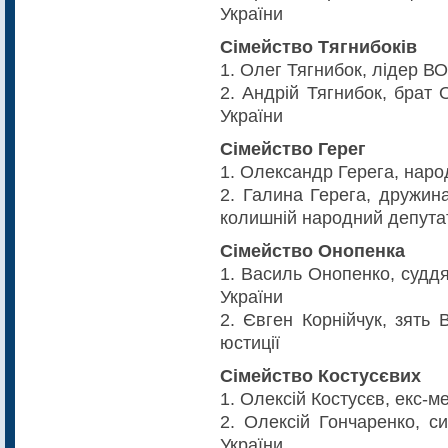
України
Сімейство Тягнибоків
1. Олег Тягнибок, лідер В
2. Андрій Тягнибок, брат 
України
Сімейство Герег
1. Олександр Герега, наро
2. Галина Герега, дружина
колишній народний депута
Сімейство Онопенка
1. Василь Онопенко, судд
України
2. Євген Корнійчук, зять 
юстиції
Сімейство Костусєвих
1. Олексій Костусєв, екс-
2. Олексій Гончаренко, с
України