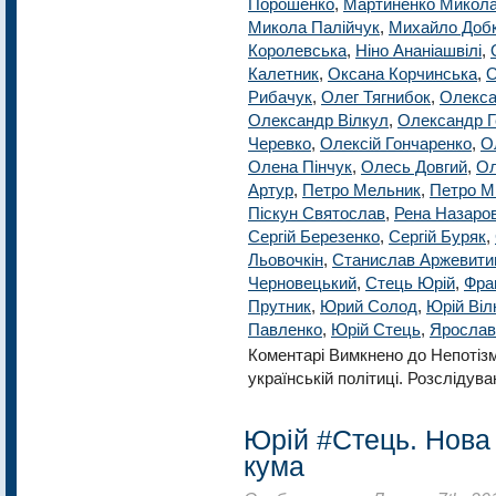
Порошенко
,
Мартиненко Микол
Микола Палійчук
,
Михайло Добк
Королевська
,
Ніно Ананіашвілі
,
Калетник
,
Оксана Корчинська
,
О
Рибачук
,
Олег Тягнибок
,
Олекса
Олександр Вілкул
,
Олександр Г
Черевко
,
Олексій Гончаренко
,
О
Олена Пінчук
,
Олесь Довгий
,
Ол
Артур
,
Петро Мельник
,
Петро М
Піскун Святослав
,
Рена Назаро
Сергій Березенко
,
Сергій Буряк
,
Льовочкін
,
Станислав Аржевити
Черновецький
,
Стець Юрій
,
Фра
Прутник
,
Юрий Солод
,
Юрій Віл
Павленко
,
Юрій Стець
,
Ярослав
Коментарі Вимкнено
до Непотізм
українській політиці. Розслідува
Юрій #Стець. Нова
кума