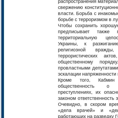
распространения материал
свержению конституционно
власти. Борьба с инакомы
борьбе с терроризмом в л
Чтобы сохранить хорошу
предписывает также п
территориальную цело
Украины, к разжигани
религиозной вражды
террористических акто
общественному порядк
провластными депутатами
эскалации напряженности 
Кроме того, Кабмин 
общественность о р
преступлениях, их опас
законом ответственность 
Очевидно, в скором вр
«дела врачей» и «дел
работающих на разведку 