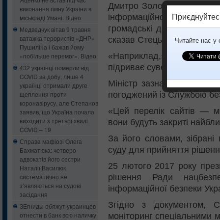
Дмитро Золотухін) приніс 
виконання гімну України в
інформаційної політик
Приєднуйтес
міськраді Умані. Відео
громадські діячі, перелік 
Медведчук вітав 9 травня
ватажка терористів «ДНР»
сказав Стець.
Читайте нас у
Пушиліна і бажав йому
«Наприклад,» Російська
«побільше перемог». Відео
підриває суверенітет Украї
432 українці померли від
COVID за добу, лише 4
Міністр зазначив, що так
українці отримали друге
погоджений із Службою без
щеплення проти
коронавірусу, але Степанов
«Цей перелік сайтів — м
заявив, що Україна почала
виходити з третьої хвилі
вони будуть закриті найбл
COVID – 19
За його словами, зібрані
Справа мафіозі Олега
суду для прийняття рішенн
Бахматюка: четверо
адвокатів його сестри
25 лютого 2017 року през
Наталії Василюк
рішення Ради нацбезп
систематично не
з’являються на судові
інформаційної безпеки Укр
засідання
Згідно з документом, 
ЗЕгниды обяжут украинцев
отнести в банк всю наличку
моніторинг спеціальними м