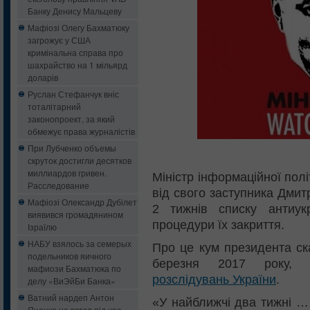
Банку Денису Мальцеву
Мафіозі Олегу Бахматюку
загрожує у США
кримінальна справа про
шахрайство на 1 мільярд
доларів
Руслан Стефанчук вніс
тоталітарний
законопроект, за який
обмежує права журналістів
При Лубченко объемы
скруток достигли десятков
миллиардов гривен.
Міністр інформаційної пол
Расследование
від свого заступника Дмит
Мафіозі Олександр Дубілет
2 тижнів списку антиукр
виявився громадянином
процедури їх закриття.
Ізраїлю
НАБУ взялось за семерых
Про це кум президента ск
подельников яичного
березня 2017 року,
мафиози Бахматюка по
розслідувань України
.
делу «ВиЭйБи Банка»
Ватний нардеп Антон
«У найближчі два тижні … 
Яценко не встав під час