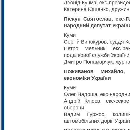
Леонід Кучма, екс-президе
Катерина Ющенко, дружин
Піскун Святослав, екс-
народний депутат Україн
Куми
Сергій Винокуров, суддя К
Петро Мельник, екс-рек
податкової служби України
Дмитро Понамарчук, журна
Поживанов Михайло, 
економіки України
Куми
Олег Надоша, екс-народни
Андрій Клюєв, екс-секре
оборони
Вадим Гуржос, колиш
автомобільних доріг Украї