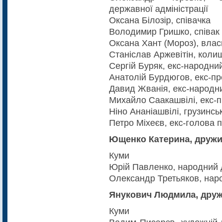
державної адміністрації
Оксана Білозір, співачка
Володимир Гришко, співак
Оксана Хант (Мороз), вла
Станіслав Аржевітін, коли
Сергій Буряк, екс-народни
Анатолій Бурдюгов, екс-пр
Давид Жванія, екс-народни
Михайло Саакашвілі, екс-п
Ніно Ананіашвілі, грузинс
Петро Міхеєв, екс-голова 
Ющенко Катерина, дружи
Куми
Юрій Павленко, народний 
Олександр Третьяков, нар
Янукович Людмила, друж
Куми