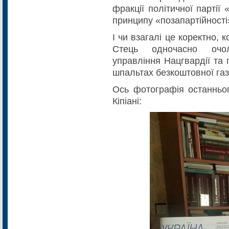
фракції політичної партії
принципу «позапартійності
І чи взагалі це коректно, 
Стець одночасно очол
управління Нацгвардії та 
шпальтах безкоштовної га
Ось фотографія останньог
Кіпіані: