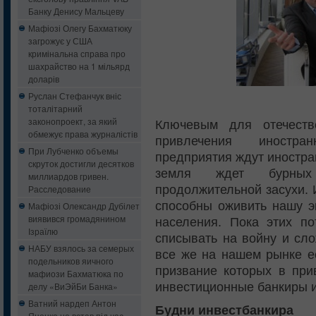
Банку Денису Мальцеву
Мафіозі Олегу Бахматюку
загрожує у США
кримінальна справа про
шахрайство на 1 мільярд
доларів
Руслан Стефанчук вніс
тоталітарний
законопроект, за який
Ключевым для отечеств
обмежує права журналістів
привлечения иностра
При Лубченко объемы
предприятия ждут иностра
скруток достигли десятков
земля ждет бурных
миллиардов гривен.
продолжительной засухи. 
Расследование
способны оживить нашу э
Мафіозі Олександр Дубілет
виявився громадянином
населения. Пока этих по
Ізраїлю
списывать на войну и сло
НАБУ взялось за семерых
все же на нашем рынке е
подельников яичного
призвание которых в при
мафиози Бахматюка по
инвестиционные банкиры и
делу «ВиЭйБи Банка»
Ватний нардеп Антон
Будни инвестбанкира
Яценко не встав під час