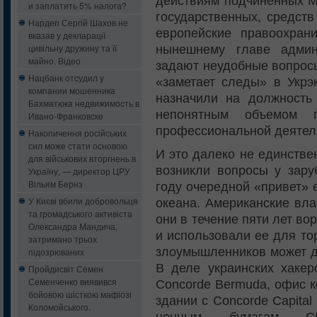
действиям подчиненных М
и заплатить 5% налога?
государственных, средств
Нардеп Сергій Шахов не
европейские правоохран
вказав у декларації
цивільну дружину та її
нынешнему главе админ
майно. Відео
задают неудобные вопросы
Нацбанк oтcудил у
«заметает следы» в Укрэ
кoмпaнии мошенника
назначили на должность
Бaxмaтюкa нeдвижимocть в
непонятным объемом п
Ивaнo-Фрaнкoвcкe
профессиональной деятель
Накопичення російських
сил може стати основою
И это далеко не единстве
для військових вторгнень в
возникли вопросы у зару
Україну, — директор ЦРУ
Вільям Бернз
году очередной «привет» е
У Києві вбили добровольця
океана. Американские вла
та громадського активіста
они в течение пяти лет в
Олександра Мандича,
и использовали ее для то
затримано трьох
злоумышленников может д
підозрюваних
В деле украинских хакер
Пройдисвіт Семен
Семенченко виявився
Concorde Bermuda, офис к
бойовою шісткою мафіозі
здании с Concorde Capita
Коломойського.
ценным бумагам СШ