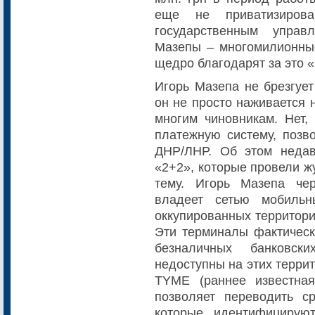
еще не приватизиров
государственным упра
Мазепы – многомилионны
щедро благодарят за это 
Игорь Мазепа не брезгует
он не просто наживается 
многим чиновникам. Нет,
платежную систему, поз
ДНР/ЛНР. Об этом неда
«2+2», которые провели ж
тему. Игорь Мазепа че
владеет сетью мобильн
оккупированных территори
Эти терминалы фактическ
безналичных банковск
недоступны на этих терри
TYME (раннее известна
позволяет переводить с
которые идентифицирую