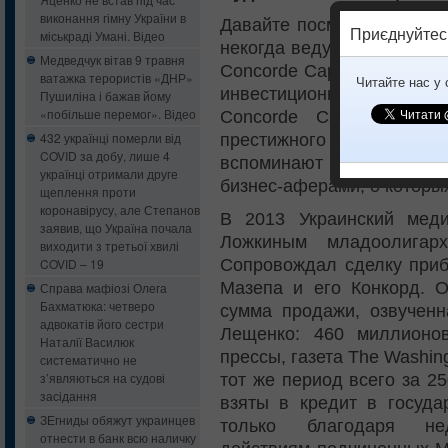
виконання гімну України в
Давайте посмотрим на их
Приєднуйтес
міськраді Умані. Відео
некогда ведущего инвестб
Медведчук вітав 9 травня
Concorde Capital. Вынужд
ватажка терористів «ДНР»
Читайте нас у
инвестиционного банкира 
Пушиліна і бажав йому
«побільше перемог». Відео
Concorde Capital неск
432 українці померли від
престижного бизнес-цент
COVID за добу, лише 4
вспоминают в связи с о
українці отримали друге
бизнес-аферами, о которы
щеплення проти
коронавірусу, але Степанов
В 2013 Украинский мед
заявив, що Україна почала
Ложкиным младоолигарх
виходити з третьої хвилі
Сопровождал сделку приб
COVID – 19
Мазепа и его Конкорд. О
Справа мафіозі Олега
Бахматюка: четверо
сумма продажи, озвучен
адвокатів його сестри
Лещенко: 460 миллионо
Наталії Василюк
прессы, газета The Washin
систематично не
з’являються на судові
тот же период всего за 2
засідання
взяты в кредит в госуда
ЗЕгниды обяжут украинцев
только благодаря нед
отнести в банк всю наличку