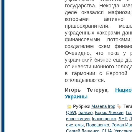
государства. Некогда из
деле оказался мафиози,
которыми активно 
правоохранители, мо
украденных хакерами дан
финансовыми потоками 
создателем схем финан
Очевидно, что пока у 
украинский бизнес еще до
от инвестиционного голод
в гармонии с Европой 
откладываются.
Игорь Тетерук,
Наци
Украины
Рубрики
Мазепа Ігор
Теги
QIWI
,
банкир
,
Борис Ложкин
,
Го
инвестиции
,
Іванющенко
,
ЛНР
,
Л
системы
,
Порошенко
,
Роман Ив
Сергей Лещенко
,
США
,
Укрспир