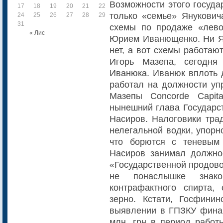
Возможности этого госуда
17
18
19
20
21
22
23
только «семье» Янукович
24
25
26
27
28
29
30
31
схемы по продаже «лево
« Лис
Юрием Иванющенко. Ни Я
нет, а вот схемы работаю
Игорь Мазепа, сегодня
Иванюка. Иванюк вплоть д
работал на должности уп
Мазепы Concorde Capit
нынешний глава Государс
Насиров. Налоговики тра
нелегальной водки, упорн
что борются с теневым
Насиров занимал должно
«Государственной продово
не понаслышке знак
контрафактного спирта,
зерно. Кстати, Госфини
выявлении в ГПЗКУ фина
млн. грн в период работ