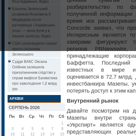
Розслідування. Відео
разбирательство по фа
Блазень Зеленський
полученной информации 
розважав Януковича й
Медведєва після
время иск рассматривае
ратифікації «Харківських
Concorde заявил, что пр
угод» — вони були у в
Интересным является то
банних халатах. Відео
хакерами фигурируют т
США запровадили санкції
релизов PRNewswire, 
проти спільника
Зеленського
принадлежащие корпора
Суддя ВАКС Оксана
Баффетта. Последний
Олійник залишила
известных в мире инв
призупиненим слідство у
оценивается в 72.7 млрд.
справі мафіозі Бахматюка
про заволодіння 1,2 млрд
инвестбанкира Мазепы, ук
грн
потерять доступ к этим ка
АРХІВИ
Внутренний рынок
СЕРПЕНЬ 2026
Давайте посмотрим на д
Пн
Вт
Ср
Чт
Пт
Сб
Нд
Мазепы внутри страны
1
2
«Укрспирт» является од
3
4
5
6
7
8
9
представляющих реальн
10
11
12
13
14
15
16