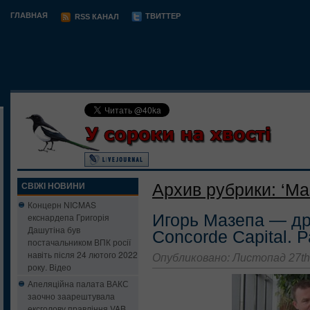
ГЛАВНАЯ
ТВИТТЕР
RSS КАНАЛ
Архив рубрики: ‘Маз
СВІЖІ НОВИНИ
Концерн NICMAS
Игорь Мазепа — др
екснардепа Григорія
Дашутіна був
Concorde Capital. 
постачальником ВПК росії
навіть після 24 лютого 2022
Опубликовано: Листопад 27th
року. Відео
Апеляційна палата ВАКС
заочно заарештувала
ексголову правління VAB