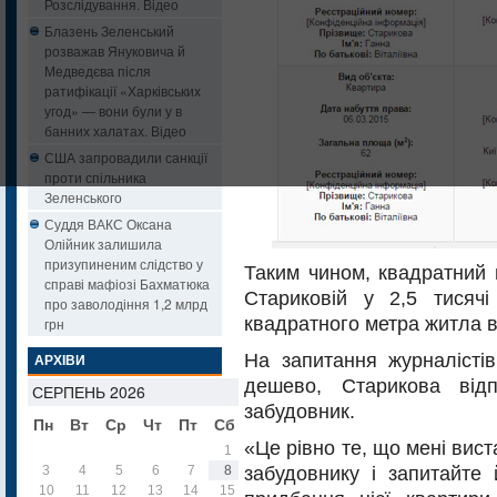
Розслідування. Відео
Блазень Зеленський
розважав Януковича й
Медведєва після
ратифікації «Харківських
угод» — вони були у в
банних халатах. Відео
США запровадили санкції
проти спільника
Зеленського
Суддя ВАКС Оксана
Олійник залишила
призупиненим слідство у
Таким чином, квадратний 
справі мафіозі Бахматюка
Стариковій у 2,5 тисячі
про заволодіння 1,2 млрд
квадратного метра житла в 
грн
На запитання журналісті
АРХІВИ
дешево, Старикова від
СЕРПЕНЬ 2026
забудовник.
Пн
Вт
Ср
Чт
Пт
Сб
Нд
«Це рівно те, що мені вис
1
2
забудовнику і запитайте
3
4
5
6
7
8
9
10
11
12
13
14
15
16