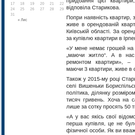
придбання цієї квартири
17
18
19
20
21
22
23
відповіла Старикова.
24
25
26
27
28
29
30
31
Попри наявність квартир, 
« Лис
живе в орендованій кварт
Київській області. За орен
за купівлю квартири в Ірпе
«У мене немає грошей на 
„маючи житло“. А в нас
ремонтом квартири», – 
маючи 3 квартири, живе в 
Також у 2015-му році Ста
селі Вишеньки Бориспільс
політика, ділянку розміро
тисяч гривень. Хоча на 
лише за сотку просять 50 т
«А у вас якісь свої відом
перша купівля, це не бул
фізичної особи. Як ви вваж