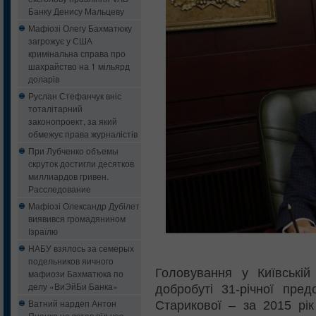
Банку Денису Мальцеву
Мафіозі Олегу Бахматюку
загрожує у США
кримінальна справа про
шахрайство на 1 мільярд
доларів
Руслан Стефанчук вніс
тоталітарний
законопроект, за який
обмежує права журналістів
При Лубченко объемы
скруток достигли десятков
миллиардов гривен.
Расследование
Мафіозі Олександр Дубілет
виявився громадянином
Ізраїлю
НАБУ взялось за семерых
подельников яичного
Головування у Київській
мафиози Бахматюка по
делу «ВиЭйБи Банка»
добробуті 31-річної пре
Ватний нардеп Антон
Старикової – за 2015 рік
Яценко не встав під час