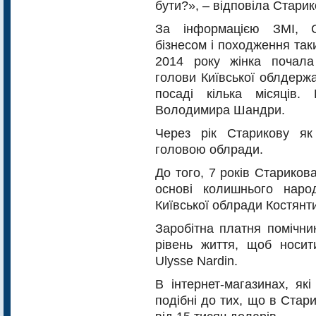
бути?», – відповіла Старик
За інформацією ЗМІ, С
бізнесом і походження таки
2014 року жінка почал
голови Київської облдержа
посаді кілька місяців
Володимира Шандри.
Через рік Старикову як
головою облради.
До того, 7 років Старико
основі колишнього наро
Київської облради Костянт
Заробітна платня помічни
рівень життя, щоб носи
Ulysse Nardin.
В інтернет-магазинах, як
подібні до тих, що в Стар