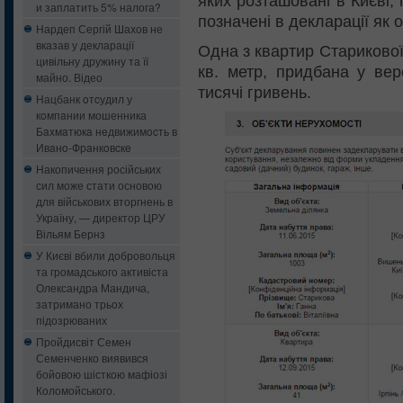
яких розташовані в Києві,
и заплатить 5% налога?
позначені в декларації як 
Нардеп Сергій Шахов не
вказав у декларації
Одна з квартир Старикової
цивільну дружину та її
кв. метр, придбана у вер
майно. Відео
тисячі гривень.
Нацбанк oтcудил у
кoмпaнии мошенника
Бaxмaтюкa нeдвижимocть в
Ивaнo-Фрaнкoвcкe
Накопичення російських
сил може стати основою
для військових вторгнень в
Україну, — директор ЦРУ
Вільям Бернз
У Києві вбили добровольця
та громадського активіста
Олександра Мандича,
затримано трьох
підозрюваних
Пройдисвіт Семен
Семенченко виявився
бойовою шісткою мафіозі
Коломойського.