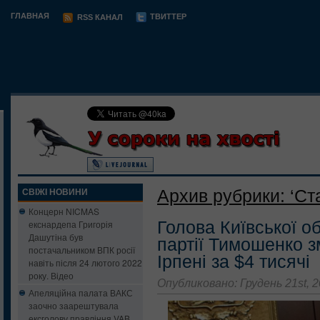
ГЛАВНАЯ
ТВИТТЕР
RSS КАНАЛ
Архив рубрики: ‘Ст
СВІЖІ НОВИНИ
Концерн NICMAS
Голова Київської о
екснардепа Григорія
Дашутіна був
партії Тимошенко з
постачальником ВПК росії
Ірпені за $4 тисячі
навіть після 24 лютого 2022
року. Відео
Опубликовано: Грудень 21st, 
Апеляційна палата ВАКС
заочно заарештувала
ексголову правління VAB