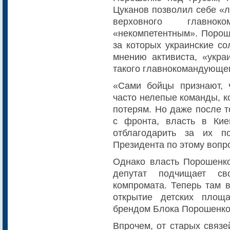
Цуканов позволил себе «л
верховного главнок
«некомпетентным». Пороше
за которых украинские со
мнению активиста, «укра
такого главнокомандующе
«Сами бойцы признают, 
часто нелепые команды, к
потерям. Но даже после т
с фронта, власть в Кие
отблагодарить за их п
Президента по этому вопр
Однако власть Порошенко
депутат подчищает с
компромата. Теперь там в
открытие детских площ
брендом Блока Порошенко
Впрочем, от старых связе