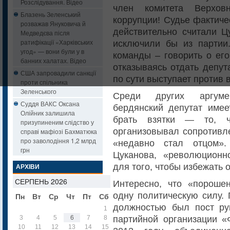
Розслідування. Відео
член комитета Верхов
Блазень Зеленський
коррупции! Судье фактиче
розважав Януковича й
действительно считали Ц
Медведєва після
ратифікації «Харківських
исключили бы из партии
угод» — вони були у в
команды – говорить о его
банних халатах. Відео
отказываясь отдать депут
США запровадили санкції
по сути выступает против 
проти спільника
Зеленського
Среди других аргумен
Суддя ВАКС Оксана
бердянский депутат имее
Олійник залишила
брать взятки — то, 
призупиненим слідство у
организовывал сопротивл
справі мафіозі Бахматюка
про заволодіння 1,2 млрд
«недавно стал отцом»
грн
Цуканова, «революцион
для того, чтобы избежать 
АРХІВИ
СЕРПЕНЬ 2026
Интересно, что «пороше
одну политическую силу. 
Пн
Вт
Ср
Чт
Пт
Сб
Нд
должностью был пост ру
1
2
партийной организации «
3
4
5
6
7
8
9
10
11
12
13
14
15
16