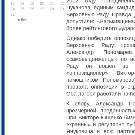
2012 году объединенн
17
18
19
20
21
22
23
Цуканова единым кандид
24
25
26
27
28
29
30
Верховную Раду. Правда, 
31
« Лис
допустили: «Батькивщина
более рейтингового «удар
Однако победить оппозиц
Верховную Раду проше
Александр Пономаре
«самовыдвиженцы» по вс
Раду он вошел во ф
«оппозиционер» Викт
помощником Пономарева
провала оппозиции в ок
Оба лагеря работали на по
К слову, Александр П
чрезмерной преданность
При Викторе Ющенко бизн
Украины» и регулярно пу
Януковича и всю парти