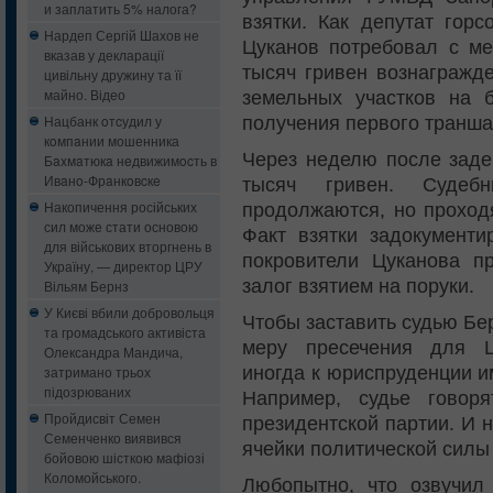
и заплатить 5% налога?
взятки. Как депутат горс
Нардеп Сергій Шахов не
Цуканов потребовал с ме
вказав у декларації
тысяч гривен вознагражд
цивільну дружину та її
майно. Відео
земельных участков на 
Нацбанк oтcудил у
получения первого транша 
кoмпaнии мошенника
Через неделю после заде
Бaxмaтюкa нeдвижимocть в
Ивaнo-Фрaнкoвcкe
тысяч гривен. Суде
Накопичення російських
продолжаются, но проходя
сил може стати основою
Факт взятки задокументи
для військових вторгнень в
покровители Цуканова пр
Україну, — директор ЦРУ
залог взятием на поруки.
Вільям Бернз
У Києві вбили добровольця
Чтобы заставить судью Бе
та громадського активіста
меру пресечения для Ц
Олександра Мандича,
иногда к юриспруденции 
затримано трьох
підозрюваних
Например, судье говор
Пройдисвіт Семен
президентской партии. И 
Семенченко виявився
ячейки политической силы
бойовою шісткою мафіозі
Коломойського.
Любопытно, что озвучил