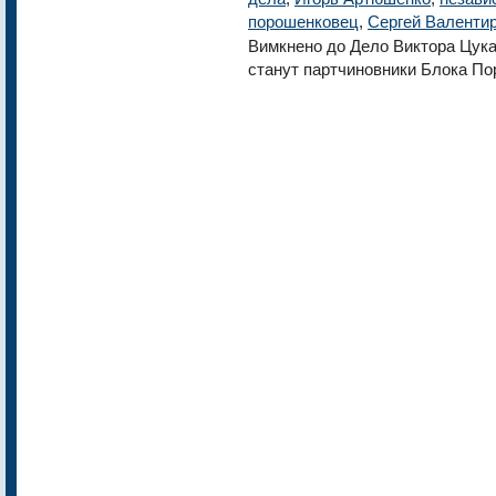
порошенковец
,
Сергей Валенти
Вимкнено
до Дело Виктора Цука
станут партчиновники Блока П