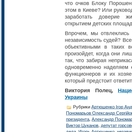
что очков Блоку Порошен
этом в Киеве? Или руково
заработать доверие ж
открытием детских площа
Впрочем, мы отвлеклись 
независимость судей? Все
объективными в таких в
произойдет, когда они ли
так, что забирая неприка
одновременно наделяем 
функционеров и их хозяе
который предстоит ответит
Виктория Полец,
Наци
Украины
Рубрики
Артюшенко Ігор Анд
Пономарьов Олександр Сергійо
президента
,
Александр Понома
Виктор Цуканов
,
депутат горсов
дела
,
Игорь Артюшенко
,
незави