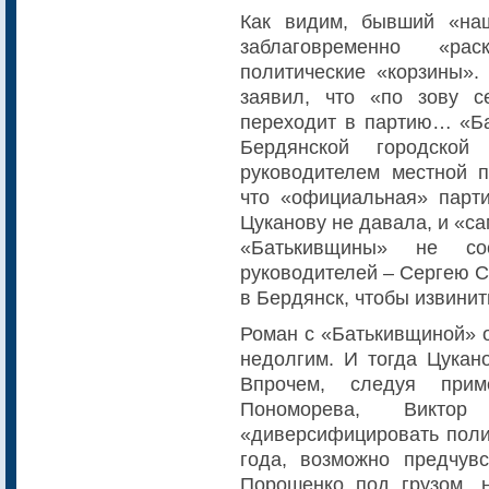
Как видим, бывший «наш
заблаговременно «р
политические «корзины».
заявил, что «по зову 
переходит в партию… «Ба
Бердянской городской
руководителем местной п
что «официальная» парт
Цуканову не давала, и «с
«Батькивщины» не со
руководителей – Сергею С
в Бердянск, чтобы извинит
Роман с «Батькивщиной» о
недолгим. И тогда Цукан
Впрочем, следуя при
Пономорева, Виктор
«диверсифицировать полит
года, возможно предчувс
Порошенко под грузом, 