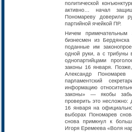
политической конъюнктур
активно… начал защищ
Пономареву доверили ру
партийной ячейкой ПР.
Ничем примечательным 
бизнесмен из Бердянска
поданные им законопрое
одной руки, а с трибуны 
однопартийцами проголо
законы 16 января. Позже,
Александр Пономарев
парламентский секрета
информацию относительно
законы» — якобы забы
проверить это несложно: 
16 января на официально
выборах Пономарев снов
снова примкнул к боль
Игоря Еремеева «Воля на