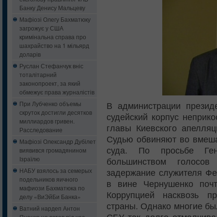
Банку Денису Мальцеву
Мафіозі Олегу Бахматюку
загрожує у США
кримінальна справа про
шахрайство на 1 мільярд
доларів
Руслан Стефанчук вніс
тоталітарний
законопроект, за який
обмежує права журналістів
При Лубченко объемы
В администрации презид
скруток достигли десятков
судейский корпус неприко
миллиардов гривен.
главы Киевского апелляц
Расследование
Судью обвиняют во вмеша
Мафіозі Олександр Дубілет
суда. По просьбе Ген
виявився громадянином
Ізраїлю
большинством голосов
НАБУ взялось за семерых
задержание служителя Фе
подельников яичного
в вине Чернушенко почт
мафиози Бахматюка по
Коррупцией насквозь п
делу «ВиЭйБи Банка»
страны. Однако многие бы
Ватний нардеп Антон
Яценко не встав під час