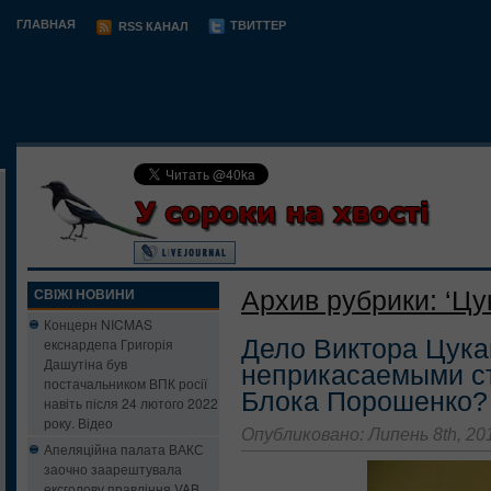
ГЛАВНАЯ
ТВИТТЕР
RSS КАНАЛ
Архив рубрики: ‘Цу
СВІЖІ НОВИНИ
Концерн NICMAS
Дело Виктора Цука
екснардепа Григорія
Дашутіна був
неприкасаемыми ст
постачальником ВПК росії
Блока Порошенко?
навіть після 24 лютого 2022
року. Відео
Опубликовано: Липень 8th, 20
Апеляційна палата ВАКС
заочно заарештувала
ексголову правління VAB