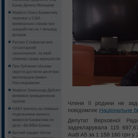
Банку Денису Мальцеву
Мафіозі Олегу Бахматюку
загрожує у США
кримінальна справа про
шахрайство на 1 мільярд
доларів
Руслан Стефанчук вніс
тоталітарний
законопроект, за який
обмежує права журналістів
При Лубченко объемы
скруток достигли десятков
миллиардов гривен.
Расследование
Мафіозі Олександр Дубілет
виявився громадянином
Ізраїлю
Члени її родини не зад
НАБУ взялось за семерых
повідомляє
Національне б
подельников яичного
мафиози Бахматюка по
Депутат Верховної Рад
делу «ВиЭйБи Банка»
задекларувала 115 697,67
Ватний нардеп Антон
AudI A5 за 1 158 160 грн у 
Яценко не встав під час