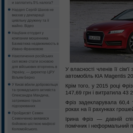
и заплатить 5% налога?
Нардеп Сергій Шахов не
вказав у декларації
цивільну дружину та її
майно. Відео
Нацбанк oтcудил у
кoмпaнии мошенника
Бaxмaтюкa нeдвижимocть в
Ивaнo-Фрaнкoвcкe
Накопичення російських
сил може стати основою
для військових вторгнень в
У власності членів її сім’ї
Україну, — директор ЦРУ
автомобіль КІА Magentis 20
Вільям Бернз
У Києві вбили добровольця
Крім того, у 2015 році Фрі
та громадського активіста
147,69 грн і витратила 43 
Олександра Мандича,
затримано трьох
Фріз задекларувала 60,4 
підозрюваних
роках на її рахунках гроше
Пройдисвіт Семен
Семенченко виявився
Ірина Фріз — давній спі
бойовою шісткою мафіозі
помічник і неформальний п
Коломойського.