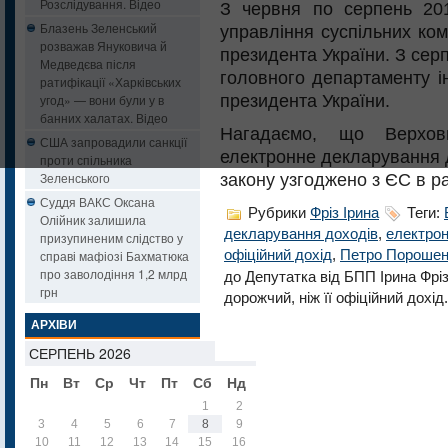
Розслідування. Відео
З червня по серпень 20
Блазень Зеленський
управління суспільних кому
розважав Януковича й
президента України. З сер
Медведєва після
головного департаменту ін
ратифікації «Харківських
президента України.
угод» — вони були у в
банних халатах. Відео
Нагадаємо, що Верхо
США запровадили санкції
електронне декларування 
проти спільника
Зеленського
закону узгоджено з ЄС в ра
Суддя ВАКС Оксана
Рубрики
Фріз Ірина
Теги:
Олійник залишила
декларування доходів
,
електро
призупиненим слідство у
справі мафіозі Бахматюка
офіційний дохід
,
Петро Порошен
про заволодіння 1,2 млрд
до Депутатка від БПП Ірина Фріз
грн
дорожчий, ніж її офіційний дохід
АРХІВИ
СЕРПЕНЬ 2026
Пн
Вт
Ср
Чт
Пт
Сб
Нд
1
2
3
4
5
6
7
8
9
10
11
12
13
14
15
16