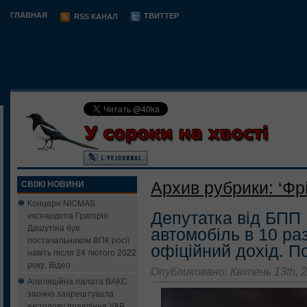
ГЛАВНАЯ
ТВИТТЕР
RSS КАНАЛ
Архив рубрики: ‘Фрі
СВІЖІ НОВИНИ
Концерн NICMAS
Депутатка від БПП 
екснардепа Григорія
Дашутіна був
автомобіль в 10 раз
постачальником ВПК росії
офіційний дохід. П
навіть після 24 лютого 2022
року. Відео
Опубликовано: Квітень 13th, 
Апеляційна палата ВАКС
заочно заарештувала
ексголову правління VAB