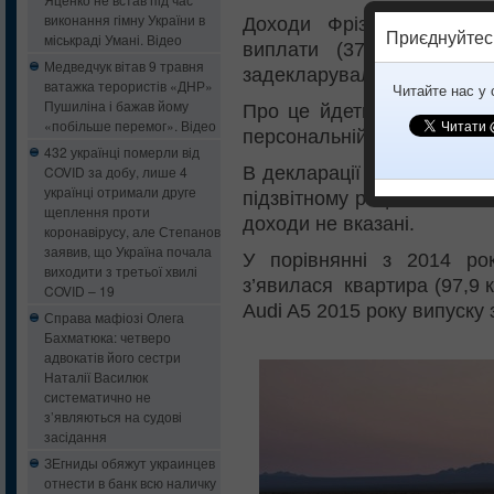
виконання гімну України в
Доходи Фріз склала зар
Приєднуйтес
міськраді Умані. Відео
виплати (37543,80 грн)
Медведчук вітав 9 травня
задекларували доходів в 2
ватажка терористів «ДНР»
Читайте нас у
Пушиліна і бажав йому
Про це йдеться в її декл
«побільше перемог». Відео
персональній сторінці депу
432 українці померли від
В декларації Фріз за 2014 р
COVID за добу, лише 4
українці отримали друге
підзвітному році вона вне
щеплення проти
доходи не вказані.
коронавірусу, але Степанов
заявив, що Україна почала
У порівнянні з 2014 ро
виходити з третьої хвилі
з’явилася квартира (97,9 к
COVID – 19
Audi A5 2015 року випуску 
Справа мафіозі Олега
Бахматюка: четверо
адвокатів його сестри
Наталії Василюк
систематично не
з’являються на судові
засідання
ЗЕгниды обяжут украинцев
отнести в банк всю наличку