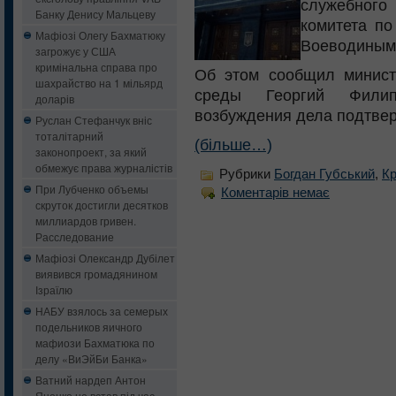
служебного 
Банку Денису Мальцеву
комитета п
Мафіозі Олегу Бахматюку
Воеводиным
загрожує у США
кримінальна справа про
Об этом сообщил минис
шахрайство на 1 мільярд
среды Георгий Филип
доларів
возбуждения дела подтве
Руслан Стефанчук вніс
тоталітарний
(більше…)
законопроект, за який
обмежує права журналістів
Рубрики
Богдан Губський
,
Кр
При Лубченко объемы
Коментарів немає
скруток достигли десятков
миллиардов гривен.
Расследование
Мафіозі Олександр Дубілет
виявився громадянином
Ізраїлю
НАБУ взялось за семерых
подельников яичного
мафиози Бахматюка по
делу «ВиЭйБи Банка»
Ватний нардеп Антон
Яценко не встав під час