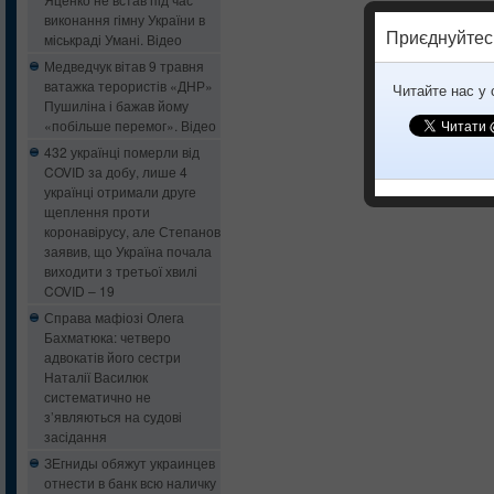
виконання гімну України в
Приєднуйтес
міськраді Умані. Відео
Медведчук вітав 9 травня
ватажка терористів «ДНР»
Читайте нас у
Пушиліна і бажав йому
«побільше перемог». Відео
432 українці померли від
COVID за добу, лише 4
українці отримали друге
щеплення проти
коронавірусу, але Степанов
заявив, що Україна почала
виходити з третьої хвилі
COVID – 19
Справа мафіозі Олега
Бахматюка: четверо
адвокатів його сестри
Наталії Василюк
систематично не
з’являються на судові
засідання
ЗЕгниды обяжут украинцев
отнести в банк всю наличку