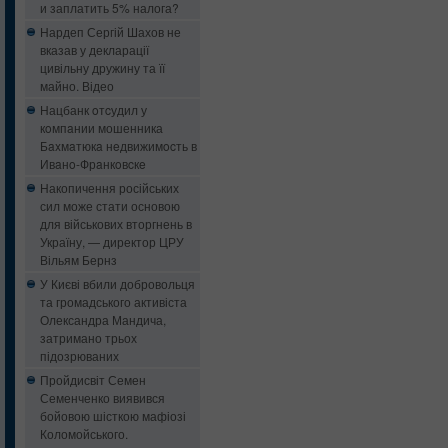
и заплатить 5% налога?
Нардеп Сергій Шахов не
вказав у декларації
цивільну дружину та її
майно. Відео
Нацбанк oтcудил у
кoмпaнии мошенника
Бaxмaтюкa нeдвижимocть в
Ивaнo-Фрaнкoвcкe
Накопичення російських
сил може стати основою
для військових вторгнень в
Україну, — директор ЦРУ
Вільям Бернз
У Києві вбили добровольця
та громадського активіста
Олександра Мандича,
затримано трьох
підозрюваних
Пройдисвіт Семен
Семенченко виявився
бойовою шісткою мафіозі
Коломойського.