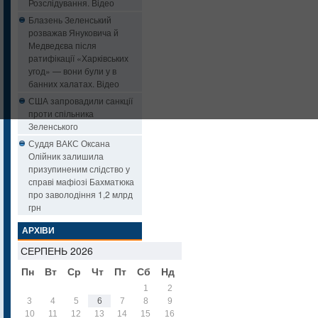
Розслідування. Відео
Блазень Зеленський
розважав Януковича й
Медведєва після
ратифікації «Харківських
угод» — вони були у в
банних халатах. Відео
США запровадили санкції
проти спільника
Зеленського
Суддя ВАКС Оксана
Олійник залишила
призупиненим слідство у
справі мафіозі Бахматюка
про заволодіння 1,2 млрд
грн
АРХІВИ
СЕРПЕНЬ 2026
Пн
Вт
Ср
Чт
Пт
Сб
Нд
1
2
3
4
5
6
7
8
9
10
11
12
13
14
15
16