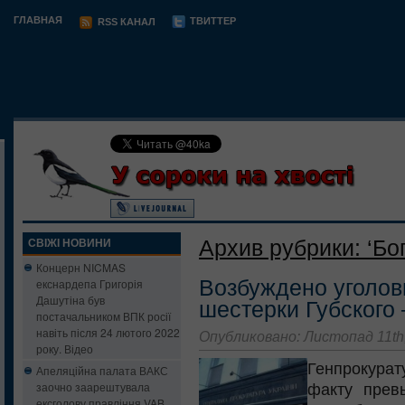
ГЛАВНАЯ
ТВИТТЕР
RSS КАНАЛ
Архив рубрики: ‘Бо
СВІЖІ НОВИНИ
Концерн NICMAS
Возбуждено уголов
екснардепа Григорія
Дашутіна був
шестерки Губского
постачальником ВПК росії
навіть після 24 лютого 2022
Опубликовано: Листопад 11th
року. Відео
Генпрокурат
Апеляційна палата ВАКС
заочно заарештувала
факту прев
ексголову правління VAB