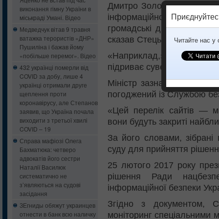
Дмитро Золотухін) приніс 
виконання гімну України в
інформаційної політик
Приєднуйтес
міськраді Умані. Відео
громадські діячі, перелік 
Медведчук вітав 9 травня
ватажка терористів «ДНР»
сказав Стець.
Читайте нас у
Пушиліна і бажав йому
«Наприклад,» Російська
«побільше перемог». Відео
підриває суверенітет Украї
432 українці померли від
COVID за добу, лише 4
Міністр зазначив, що так
українці отримали друге
погоджений із Службою без
щеплення проти
коронавірусу, але Степанов
«Цей перелік сайтів — м
заявив, що Україна почала
виходити з третьої хвилі
вони будуть закриті найбл
COVID – 19
За його словами, зібрані
Справа мафіозі Олега
суду для прийняття рішенн
Бахматюка: четверо
адвокатів його сестри
25 лютого 2017 року през
Наталії Василюк
рішення Ради нацбезп
систематично не
з’являються на судові
інформаційної безпеки Укр
засідання
Згідно з документом, 
ЗЕгниды обяжут украинцев
отнести в банк всю наличку
моніторинг спеціальними м