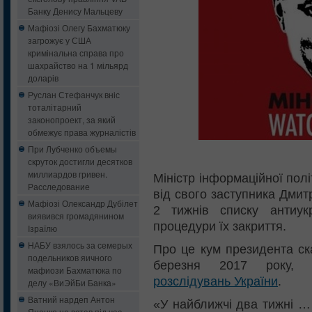
Банку Денису Мальцеву
Мафіозі Олегу Бахматюку
загрожує у США
кримінальна справа про
шахрайство на 1 мільярд
доларів
Руслан Стефанчук вніс
тоталітарний
законопроект, за який
обмежує права журналістів
При Лубченко объемы
скруток достигли десятков
миллиардов гривен.
Міністр інформаційної пол
Расследование
від свого заступника Дмит
Мафіозі Олександр Дубілет
2 тижнів списку антиукр
виявився громадянином
процедури їх закриття.
Ізраїлю
НАБУ взялось за семерых
Про це кум президента ск
подельников яичного
березня 2017 року,
мафиози Бахматюка по
розслідувань України
.
делу «ВиЭйБи Банка»
Ватний нардеп Антон
«У найближчі два тижні … 
Яценко не встав під час