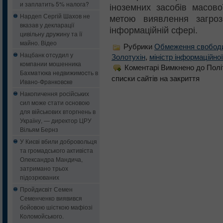
и заплатить 5% налога?
іноземних засобів масово
Нардеп Сергій Шахов не
метою виявлення загроз
вказав у декларації
інформаційній сфері.
цивільну дружину та її
майно. Відео
Рубрики
Обмеження свобод
Нацбанк oтcудил у
Золотухін
,
міністр інформаційної
кoмпaнии мошенника
Коментарі Вимкнено
до Полі
Бaxмaтюкa нeдвижимocть в
списки сайтів на закриття
Ивaнo-Фрaнкoвcкe
Накопичення російських
сил може стати основою
для військових вторгнень в
Україну, — директор ЦРУ
Вільям Бернз
У Києві вбили добровольця
та громадського активіста
Олександра Мандича,
затримано трьох
підозрюваних
Пройдисвіт Семен
Семенченко виявився
бойовою шісткою мафіозі
Коломойського.