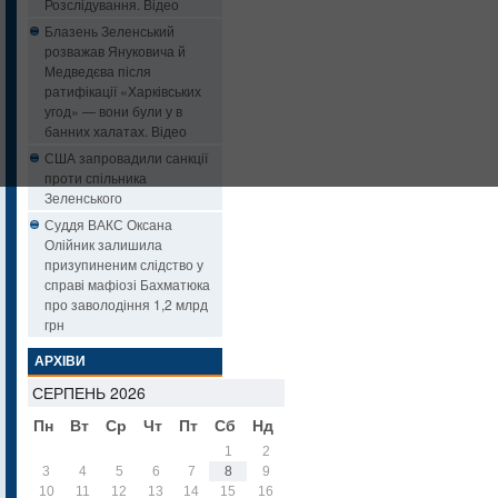
Розслідування. Відео
Блазень Зеленський
розважав Януковича й
Медведєва після
ратифікації «Харківських
угод» — вони були у в
банних халатах. Відео
США запровадили санкції
проти спільника
Зеленського
Суддя ВАКС Оксана
Олійник залишила
призупиненим слідство у
справі мафіозі Бахматюка
про заволодіння 1,2 млрд
грн
АРХІВИ
СЕРПЕНЬ 2026
Пн
Вт
Ср
Чт
Пт
Сб
Нд
1
2
3
4
5
6
7
8
9
10
11
12
13
14
15
16