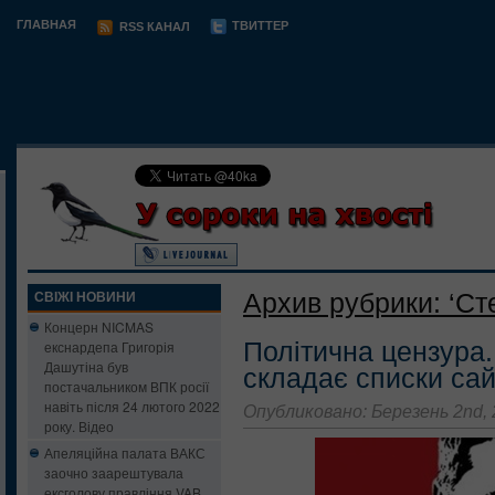
ГЛАВНАЯ
ТВИТТЕР
RSS КАНАЛ
Архив рубрики: ‘Ст
СВІЖІ НОВИНИ
Концерн NICMAS
Політична цензура
екснардепа Григорія
Дашутіна був
складає списки сай
постачальником ВПК росії
навіть після 24 лютого 2022
Опубликовано: Березень 2nd,
року. Відео
Апеляційна палата ВАКС
заочно заарештувала
ексголову правління VAB