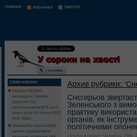
ГЛАВНАЯ
ТВИТТЕР
RSS КАНАЛ
Архив рубрики: ‘Сн
СВІЖІ НОВИНИ
Концерн NICMAS
Снєгирьов звертає
екснардепа Григорія
Дашутіна був
Зеленського з вим
постачальником ВПК росії
практику використ
навіть після 24 лютого 2022
органів, як інструм
року. Відео
політичними опоне
Апеляційна палата ВАКС
заочно заарештувала
Опубликовано: Червень 29th, 
ексголову правління VAB