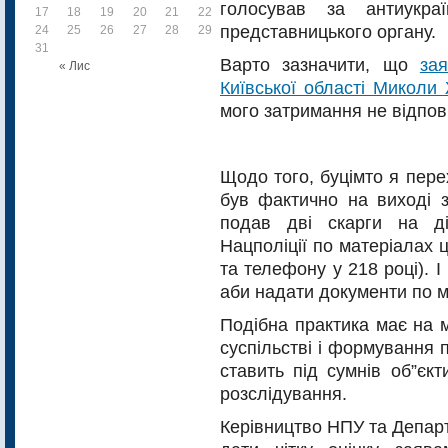
голосував за антиукра
17
18
19
20
21
22
23
представницького органу.
24
25
26
27
28
29
30
31
Варто зазначити, що
за
« Лис
Київської області Миколи
мого затримання не відпові
Щодо того, буцімто я пере
був фактично на виході з
подав дві скарги на дії
Нацполіції по матеріалах ц
та телефону у 218 році). І
аби надати документи по м
Подібна практика має на м
суспільстві і формування п
ставить під сумнів об”єкт
розслідування.
Керівництво НПУ та Депар