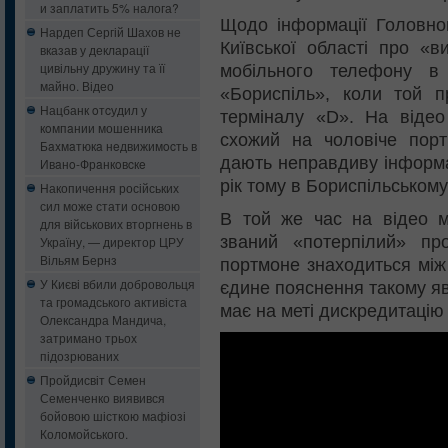
и заплатить 5% налога?
Щодо інформації Головног
Нардеп Сергій Шахов не
Київської області про «
вказав у декларації
цивільну дружину та її
мобільного телефону в
майно. Відео
«Бориспіль», коли той 
Нацбанк oтcудил у
терміналу «D». На відео
кoмпaнии мошенника
схожий на чоловіче порт
Бaxмaтюкa нeдвижимocть в
дають неправдиву інформа
Ивaнo-Фрaнкoвcкe
рік тому в Бориспільському
Накопичення російських
сил може стати основою
В той же час на відео м
для військових вторгнень в
званий «потерпілий» пр
Україну, — директор ЦРУ
Вільям Бернз
портмоне знаходиться між
У Києві вбили добровольця
єдине пояснення такому яв
та громадського активіста
має на меті дискредитацію 
Олександра Мандича,
затримано трьох
підозрюваних
Пройдисвіт Семен
Семенченко виявився
бойовою шісткою мафіозі
Коломойського.