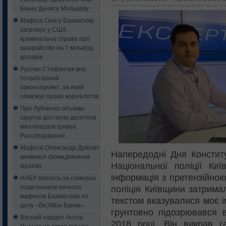
Банку Денису Мальцеву
Мафіозі Олегу Бахматюку
загрожує у США
кримінальна справа про
шахрайство на 1 мільярд
доларів
Руслан Стефанчук вніс
тоталітарний
законопроект, за який
обмежує права журналістів
При Лубченко объемы
скруток достигли десятков
миллиардов гривен.
Расследование
Мафіозі Олександр Дубілет
Напередодні Дня Конститу
виявився громадянином
Національної поліції Ки
Ізраїлю
інформація з претензійно
НАБУ взялось за семерых
подельников яичного
поліція Київщини затримал
мафиози Бахматюка по
текстом вказувалися моє і
делу «ВиЭйБи Банка»
грунтовно підозрювався 
Ватний нардеп Антон
2018 році. Він викрав 
Яценко не встав під час