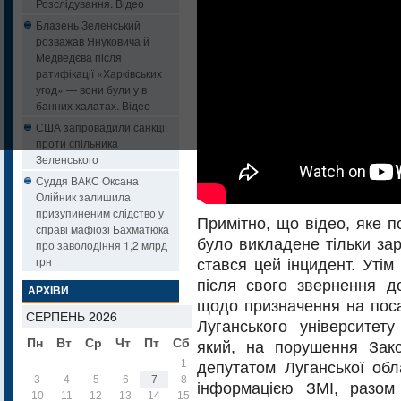
Розслідування. Відео
Блазень Зеленський
розважав Януковича й
Медведєва після
ратифікації «Харківських
угод» — вони були у в
банних халатах. Відео
США запровадили санкції
проти спільника
Зеленського
Суддя ВАКС Оксана
Олійник залишила
призупиненим слідство у
Примітно, що відео, яке п
справі мафіозі Бахматюка
було викладене тільки зар
про заволодіння 1,2 млрд
грн
стався цей інцидент. Утім
після свого звернення д
АРХІВИ
щодо призначення на поса
СЕРПЕНЬ 2026
Луганського університету
Пн
Вт
Ср
Чт
Пт
Сб
Нд
який, на порушення Зако
1
2
депутатом Луганської обла
3
4
5
6
7
8
9
інформацією ЗМІ, разом
10
11
12
13
14
15
16