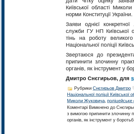
дати чітку оцінку заяв
Київської області Миколи
норми Конституції України.
Заяви однієї конкретної
служби ГУ НП Київської 
тінь на роботу великого
Національної поліції Київсь
Звертаюся до президент
припинити злочинну прак
органів, як інструмент у б
Дмитро Снєгирьов, для
s
Рубрики
Снєгирьов Дмитро
Національної поліції Київської о
Миколи Жуковича
,
поліцейське 
Коментарі Вимкнено
до Снєгирьо
з вимогою припинити злочинну 
органів, як інструмент у бороть