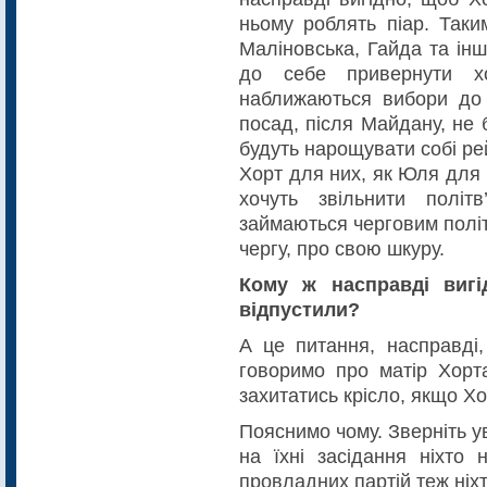
ньому роблять піар. Таки
Маліновська, Гайда та інш
до себе привернути хо
наближаються вибори до м
посад, після Майдану, не 
будуть нарощувати собі рейт
Хорт для них, як Юля для
хочуть звільнити полі
займаються черговим полі
чергу, про свою шкуру.
Кому ж насправді виг
відпустили?
А це питання, насправді
говоримо про матір Хорт
захитатись крісло, якщо Х
Пояснимо чому. Зверніть ува
на їхні засідання ніхто 
провладних партій теж ніхт