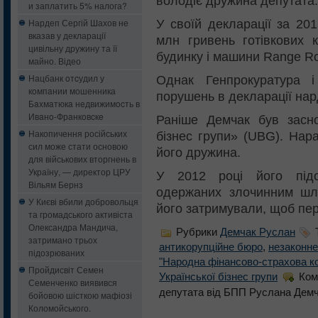
володіє дружина депутата.
и заплатить 5% налога?
Нардеп Сергій Шахов не
У своїй декларації за 20
вказав у декларації
млн гривень готівкових 
цивільну дружину та її
будинку і машини Range Ro
майно. Відео
Нацбанк oтcудил у
Однак Генпрокуратура 
кoмпaнии мошенника
порушень в декларації нар
Бaxмaтюкa нeдвижимocть в
Ивaнo-Фрaнкoвcкe
Раніше Демчак був засно
Накопичення російських
бізнес групи» (UBG). Нар
сил може стати основою
його дружина.
для військових вторгнень в
Україну, — директор ЦРУ
У 2012 році його підо
Вільям Бернз
одержаних злочинним шл
У Києві вбили добровольця
його затримували, щоб пер
та громадського активіста
Олександра Мандича,
Рубрики
Демчак Руслан
затримано трьох
антикорупційне бюро
,
незаконне
підозрюваних
"Народна фінансово-страхова к
Пройдисвіт Семен
Української бізнес групи
Ком
Семенченко виявився
депутата від БПП Руслана Демч
бойовою шісткою мафіозі
Коломойського.