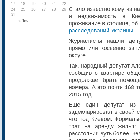
17
18
19
20
21
22
23
Стало известно кому из 
24
25
26
27
28
29
30
31
и недвижимость в Кие
« Лис
проживание в столице, об
расследований Украины
.
Журналисты нашли депу
прямо или косвенно зап
округе.
Так, народный депутат Ал
сообщив о квартире обще
продолжает брать помощь
номера. А это почти 168 т
2015 год.
Еще один депутат из 
задекларировал в своей с
что под Киевом. Формаль
трат на аренду жилья:
расстоянии чуть более, че