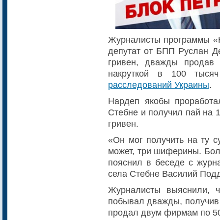
Журналисты программы «Н
депутат от БПП Руслан Д
гривен, дважды продав
накруткой в 100 тысяч
расследований Украины
.
Нардеп якобы проработа
Стебне и получил пай на 
гривен.
«Он мог получить на ту с
может, три шиферины. Бол
пояснил в беседе с журн
села Стебне Василий Под
Журналисты выяснили, ч
побывал дважды, получив 
продал двум фирмам по 5