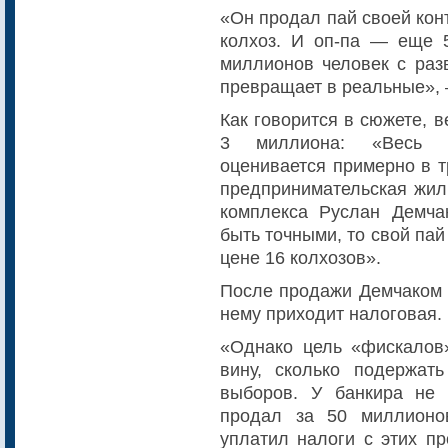
«Он продал пай своей конт
колхоз. И оп-па — еще 
миллионов человек с раз
превращает в реальные», 
Как говорится в сюжете, 
3 миллиона: «Весь э
оценивается примерно в т
предпринимательская жилк
комплекса Руслан Демча
быть точными, то свой пай
цене 16 колхозов».
После продажи Демчаком п
нему приходит налоговая.
«Однако цель «фискалов
вину, сколько подержат
выборов. У банкира не 
продал за 50 миллионо
уплатил налоги с этих п