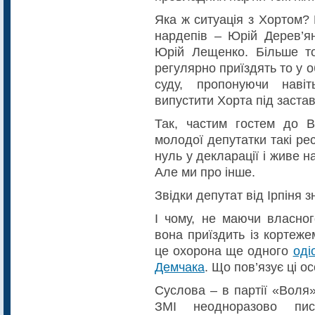
Яка ж ситуація з Хортом?
нардепів – Юрій Дерев’ян
Юрій Лещенко. Більше то
регулярно приїздять то у о
суду, пропонуючи наві
випустити Хорта під заставу
Так, частим гостем до В
молодої депутатки такі ре
нуль у декларації і живе 
Але ми про інше.
Звідки депутат від Ірпіня 
І чому, не маючи власног
вона приїздить із кортеж
це охорона ще одного
оді
Демчака
. Що пов’язує ці о
Суслова – в партії «Воля
ЗМІ неодноразово пи