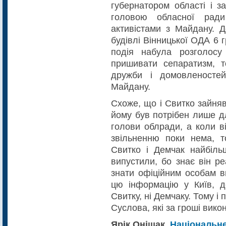
губернатором області і з
головою обласної ради
активістами з Майдану. Д
будівлі Вінницької ОДА 6 г
подія набула розголосу
пришивати сепаратизм, 
дружби і домовленосте
Майдану.
Схоже, що і Свитко зайняв
йому був потрібен лише дл
голови облради, а коли в
звільненню поки нема, т
Свитко і Демчак найбіль
випустили, бо знає він р
знати офіційним особам в
цю інформацію у Київ, д
Свитку, ні Демчаку. Тому і
Суслова, які за гроші вико
Ярік Оніщак,
Національне