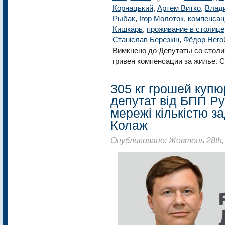
Корнацький
,
Артем Витко
,
Влад
Рыбак
,
Ігор Молоток
,
компенсац
Кишкарь
,
проживание в столице
Станіслав Березкін
,
Фёдор Него
Вимкнено
до Депутаты со столи
гривен компенсации за жилье. 
305 кг грошей купю
депутат від БПП Р
мережі кількістю за
Колаж
Опубликовано: Жовтень 28th,