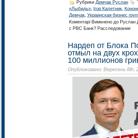
Рубрики
Демчак Руслан
«Лыбидь»
,
Ігор Калетник
,
Конон
Демчак
,
Украинская бизнес груп
Коментарі Вимкнено
до Руслан 
с РВС Банк? Расследование
Нардеп от Блока П
отмыл на двух кро
100 миллионов гри
Опубликовано: Вересень 8th, 