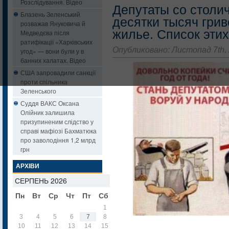
Розслідування. Відео
Депутаты со столи
Блазень Зеленський
десятки тысяч гри
розважав Януковича й
жилье. Список эти
Медведєва після
ратифікації «Харківських
Опубликовано: Листопад 7th,
угод» — вони були у в
банних халатах. Відео
США запровадили санкції
проти спільника
Зеленського
Суддя ВАКС Оксана
Олійник залишила
призупиненим слідство у
справі мафіозі Бахматюка
про заволодіння 1,2 млрд
грн
АРХІВИ
СЕРПЕНЬ 2026
Пн
Вт
Ср
Чт
Пт
Сб
Нд
1
2
3
4
5
6
7
8
9
10
11
12
13
14
15
16