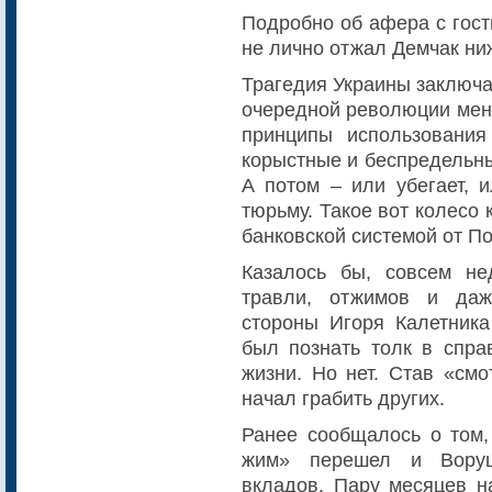
Подробно об афера с гост
не лично отжал Демчак ни
Трагедия Украины заключае
очередной революции меня
принципы использования
корыстные и беспредельны
А потом – или убегает, и
тюрьму. Такое вот колесо
банковской системой от П
Казалось бы, совсем н
травли, отжимов и даж
стороны Игоря Калетник
был познать толк в спра
жизни. Но нет. Став «см
начал грабить других.
Ранее сообщалось о том,
жим» перешел и Воруш
вкладов. Пару месяцев н