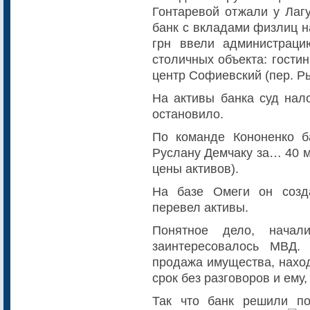
Гонтаревой отжали у Лагу
банк с вкладами физлиц н
грн ввели администраци
столичных объекта: гости
центр Софиевский (пер. Ры
На активы банка суд нал
остановило.
По команде Кононенко б
Руслану Демчаку за… 40 м
цены активов).
На базе Омеги он созд
перевел активы.
Понятное дело, начал
заинтересовалось МВД.
продажа имущества, нахо
срок без разговоров и ему,
Так что банк решили по