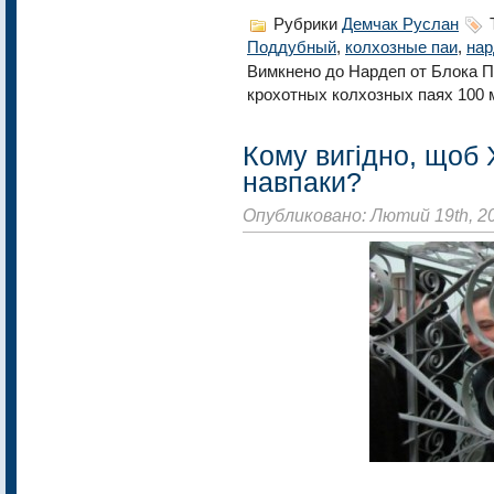
Рубрики
Демчак Руслан
Поддубный
,
колхозные паи
,
нар
Вимкнено
до Нардеп от Блока 
крохотных колхозных паях 100 
Кому вигідно, щоб 
навпаки?
Опубликовано: Лютий 19th, 2