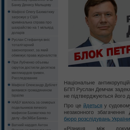
Банку Денису Мальцеву
Мафіозі Олегу Бахматюку
загрожує у США
кримінальна справа про
шахрайство на 1 мільярд
доларів
Руслан Стефанчук вніс
тоталітарний
законопроект, за який
обмежує права журналістів
При Лубченко объемы
скруток достигли десятков
миллиардов гривен.
Расследование
Національне антикорупці
Мафіозі Олександр Дубілет
БПП Руслан Демчак задекла
виявився громадянином
Ізраїлю
не підтверджуються його 
НАБУ взялось за семерых
Про це
йдеться
у судовому
подельников яичного
незаконного збагачення
мафиози Бахматюка по
делу «ВиЭйБи Банка»
бюро розслідувань України
Ватний нардеп Антон
«Різниця між докум
Яценко не встав під час