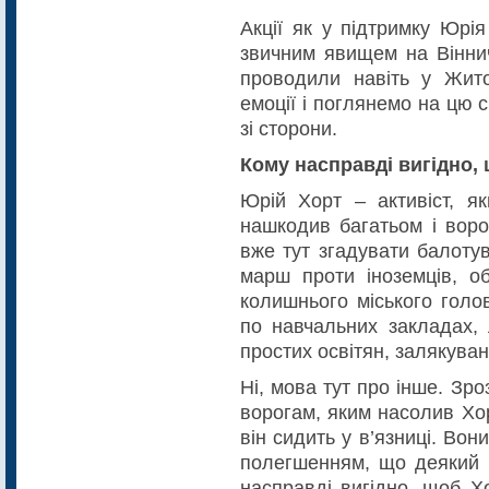
Акції як у підтримку Юрі
звичним явищем на Вінничч
проводили навіть у Жито
емоції і поглянемо на цю 
зі сторони.
Кому насправді вигідно,
Юрій Хорт – активіст, як
нашкодив багатьом і воро
вже тут згадувати балоту
марш проти іноземців, о
колишнього міського голо
по навчальних закладах, 
простих освітян, залякуван
Ні, мова тут про інше. Зр
ворогам, яким насолив Хор
він сидить у в’язниці. Вон
полегшенням, що деякий ч
насправді вигідно, щоб Х