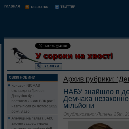
ГЛАВНАЯ
ТВИТТЕР
RSS КАНАЛ
Архив рубрики: ‘Де
СВІЖІ НОВИНИ
Концерн NICMAS
НАБУ знайшло в де
екснардепа Григорія
Дашутіна був
Демчака незаконне
постачальником ВПК росії
мільйони
навіть після 24 лютого 2022
року. Відео
Опубликовано: Липень 25th, 2
Апеляційна палата ВАКС
заочно заарештувала
ексголову правління VAB