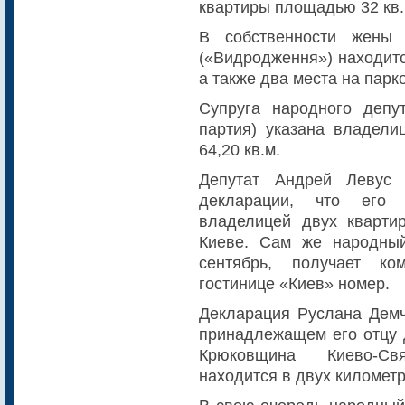
квартиры площадью 32 кв.
В собственности жены 
(«Видродження») находитс
а также два места на парк
Супруга народного депу
партия) указана владели
64,20 кв.м.
Депутат Андрей Левус 
декларации, что его 
владелицей двух кварти
Киеве. Сам же народный
сентябрь, получает к
гостинице «Киев» номер.
Декларация Руслана Демча
принадлежащем его отцу д
Крюковщина Киево-Св
находится в двух километр