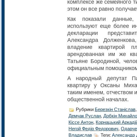
комплексе же семейного т
этом он все равно получа
Как показали данные,
используют еще более и
декларации представи
Александра Долженкова
владение квартирой п
арендованная им же кв
Татьяне Бородиной, чело
официальным помощником
А народный депутат Па
квартиру у Оксаны Мих
таким именем, отчеством 
общественной началах.
Рубрики
Березкін Станіслав
Демчак Руслан
,
Добкін Михайл
Кіссе Антон
,
Корнацький Аркаді
Негой Федір Федорович
,
Одарче
Владислав
Теги:
Александр 