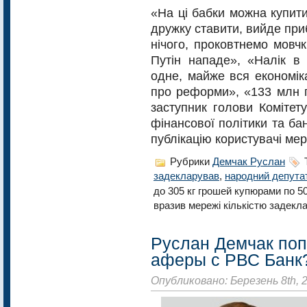
«На ці бабки можна купити 
дружку ставити, вийде приб
нічого, проковтнемо мовч
Путін нападе», «Налік в
одне, майже вся економіка 
про реформи», «133 млн г
заступник голови Комітет
фінансової політики та ба
публікацію користувачі мер
Рубрики
Демчак Руслан
задекларував
,
народний депута
до 305 кг грошей купюрами по 5
вразив мережі кількістю задекла
Руслан Демчак поп
аферы с РВС Банк
Опубликовано: Березень 8th, 