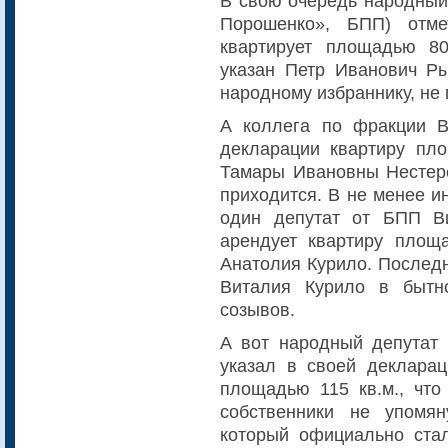
В свою очередь народный
Порошенко», БПП) отме
квартирует площадью 80
указан Петр Иванович Ры
народному избраннику, не 
А коллега по фракции В
декларации квартиру пло
Тамары Ивановны Нестере
приходится. В не менее и
один депутат от БПП В
арендует квартиру площа
Анатолия Курило. Последн
Виталия Курило в бытно
созывов.
А вот народный депутат
указал в своей декларац
площадью 115 кв.м., что
собственники не упомя
который официально стал