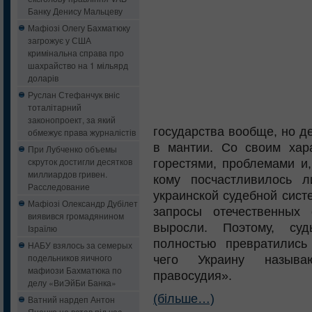
Банку Денису Мальцеву
Мафіозі Олегу Бахматюку
загрожує у США
кримінальна справа про
шахрайство на 1 мільярд
доларів
Руслан Стефанчук вніс
тоталітарний
законопроект, за який
государства вообще, но д
обмежує права журналістів
в мантии. Со своим хар
При Лубченко объемы
скруток достигли десятков
горестями, проблемами и,
миллиардов гривен.
кому посчастливилось л
Расследование
украинской судебной сист
Мафіозі Олександр Дубілет
запросы отечественных
виявився громадянином
выросли. Поэтому, суд
Ізраїлю
полностью превратились
НАБУ взялось за семерых
подельников яичного
чего Украину называю
мафиози Бахматюка по
правосудия».
делу «ВиЭйБи Банка»
(більше…)
Ватний нардеп Антон
Яценко не встав під час