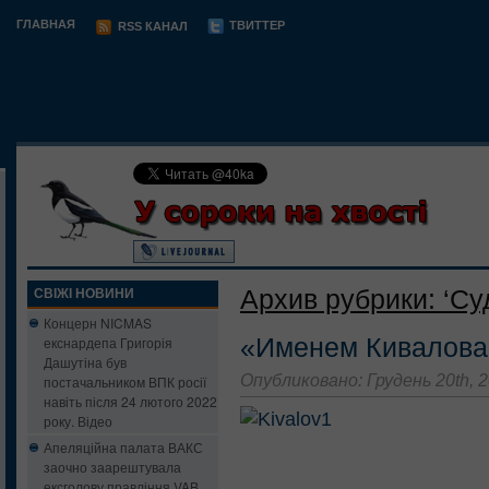
ГЛАВНАЯ
ТВИТТЕР
RSS КАНАЛ
Архив рубрики: ‘Су
СВІЖІ НОВИНИ
Концерн NICMAS
«Именем Кивалова
екснардепа Григорія
Дашутіна був
Опубликовано: Грудень 20th, 
постачальником ВПК росії
навіть після 24 лютого 2022
року. Відео
Апеляційна палата ВАКС
заочно заарештувала
ексголову правління VAB