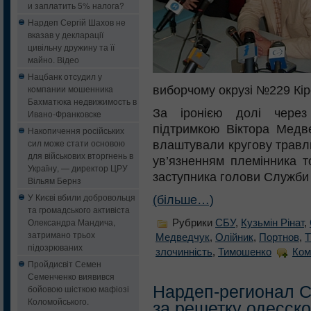
и заплатить 5% налога?
Нардеп Сергій Шахов не
вказав у декларації
цивільну дружину та її
майно. Відео
Нацбанк oтcудил у
кoмпaнии мошенника
виборчому окрузі №229 Кір
Бaxмaтюкa нeдвижимocть в
За іронією долі через
Ивaнo-Фрaнкoвcкe
підтримкою Віктора Медв
Накопичення російських
сил може стати основою
влаштували кругову травл
для військових вторгнень в
ув’язненням племінника т
Україну, — директор ЦРУ
заступника голови Служби
Вільям Бернз
У Києві вбили добровольця
(більше…)
та громадського активіста
Олександра Мандича,
Рубрики
CБУ
,
Кузьмін Рінат
,
затримано трьох
Медведчук
,
Олійник
,
Портнов
,
Т
підозрюваних
злочинність
,
Тимошенко
Ком
Пройдисвіт Семен
Семенченко виявився
Нардеп-регионал С
бойовою шісткою мафіозі
Коломойського.
за решетку одесск