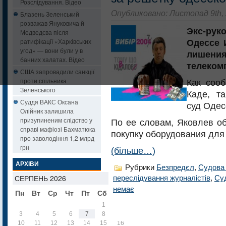
Розслідування. Відео
Опубликовано: Листопад 9th,
Блазень Зеленський
розважав Януковича й
Экс-ру
Медведєва після
ратифікації «Харківських
Одессе 
угод» — вони були у в
лишения
банних халатах. Відео
телеком
США запровадили санкції
проти спільника
Как соо
Зеленського
Каде, т
Суддя ВАКС Оксана
суд Одес
Олійник залишила
призупиненим слідство у
По ее словам, Яковлев об
справі мафіозі Бахматюка
покупку оборудования для
про заволодіння 1,2 млрд
грн
(більше…)
АРХІВИ
Рубрики
Безпредєл
,
Судова 
СЕРПЕНЬ 2026
переслідування журналістів
,
Суд
немає
Пн
Вт
Ср
Чт
Пт
Сб
Нд
1
2
3
4
5
6
7
8
9
10
11
12
13
14
15
16