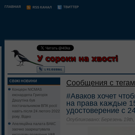
ГЛАВНАЯ
ТВИТТЕР
RSS КАНАЛ
Сообщения с тегам
СВІЖІ НОВИНИ
Концерн NICMAS
#Аваков хочет что
екснардепа Григорія
Дашутіна був
на права каждые 1
постачальником ВПК росії
удостоверение с 24
навіть після 24 лютого 2022
року. Відео
Опубликовано: Березень 19th,
Апеляційна палата ВАКС
заочно заарештувала
ексголову правління VAB