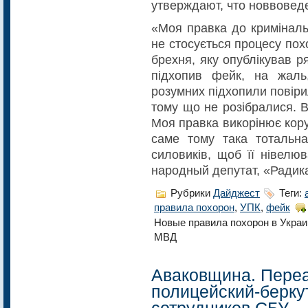
утверждают, что новвовед
«Моя правка до криміналь
не стосується процесу по
брехня, яку опублікував р
підхопив фейк, на жал
розумних підхопили повірил
тому що не розібралися. Вс
Моя правка викорінює кору
саме тому така тотальна
силовиків, щоб її нівелю
народный депутат, «Радик
Рубрики
Дайджест
Теги:
правила похорон
,
УПК
,
фейк
Новые правила похорон в Украи
МВД
Аваковщина. Пере
полицейский-берку
сотрудников СБУ