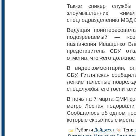
Также спикер службы 
злоумышленник «им
спецподразделению МВД Б
Ведущая поинтересовала
подозреваемый — «се
назначения Иващенко Вл
представитель СБУ отк
отметив, что «его должнос
В видеокомментарии, оп
СБУ, Гитлянская сообщила
легкие телесные поврежд
спецслужбы, его госпитал
В ночь на 7 марта СМИ со
метро Лесная подорвали 
Сообщалось об одном пос
которые скрылись с места
Рубрики
Дайджест
Теги: