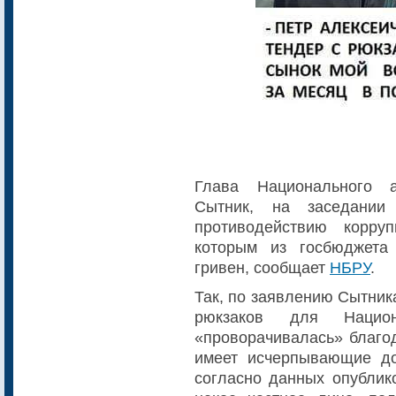
Глава Национального а
Сытник, на заседании
противодействию корру
которым из госбюджета
гривен, сообщает
НБРУ
.
Так, по заявлению Сытник
рюкзаков для Нацио
«проворачивалась» благо
имеет исчерпывающие док
согласно данных опублик