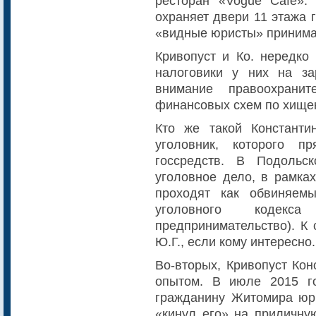
ресторан «Vogue Cafe».
охраняет двери 11 этажа г
«видные юристы» принима
Кривопуст и Ко. нередко
налоговики у них на за
внимание правоохрани
финансовых схем по хище
Кто же такой Константи
уголовник, которого п
госсредств. В Подольс
уголовное дело, в рамках
проходят как обвиня
уголовного кодек
предпринимательство). К 
Ю.Г., если кому интересно.
Во-вторых, Кривопуст Кон
опытом. В июле 2015 г
гражданину Житомира юри
«кинул его» на приличну