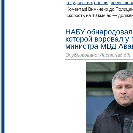
государство
,
поліція
,
превышени
Коментарі Вимкнено
до Полицей
скорость на 10 км/час — долже
НАБУ обнародовало
которой воровал у 
министра МВД Ава
Опубликовано: Листопад 6th,