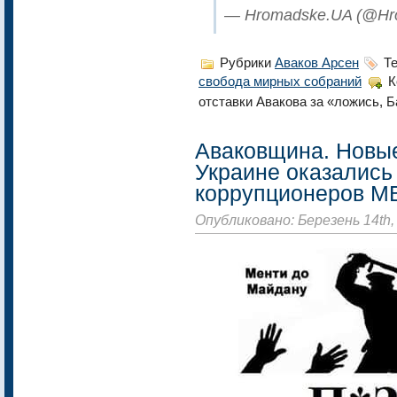
— Hromadske.UA (@H
Рубрики
Аваков Арсен
Те
свобода мирных собраний
К
отставки Авакова за «ложись, 
Аваковщина. Новые
Украине оказались
коррупционеров М
Опубликовано: Березень 14th,