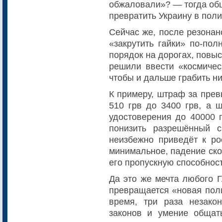
обжаловали»? — тогда общ
превратить Украину в поли
Сейчас же, после резонан
«закрутить гайки» по-пол
порядок на дорогах, повы
решили ввести «космичес
чтобы и дальше грабить н
К примеру, штраф за прев
510 грв до 3400 грв, а ш
удостоверения до 40000 
понизить разрешённый с
неизбежно приведёт к р
минимальное, падение ско
его пропускную способност
Да это же мечта любого Г
превращается «новая пол
время, три раза незако
законов и умение общат