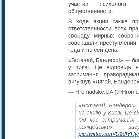
участии психолога,
общественности.
В ходе акции также пр
ответственности всех пр
свободу мирных собран
совершали преступления 
года и по сей день.
«Вставай, Бандеро!» — бл
у Києві. Це відповідь 
затримання праворадика
вигукнув «Лягай, Бандеро
— Hromadske.UA (@Hrom
«Вставай, Бандеро!» 
на акцію у Києві. Це в
під час затримання 
поліцейських ви
pic.twitter.com/U9dlYH