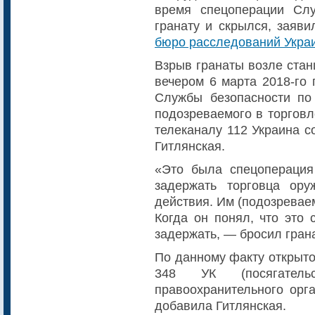
время спецоперации Сл
гранату и скрылся, заяв
бюро расследований Укра
Взрыв гранаты возле стан
вечером 6 марта 2018-го
Службы безопасности по
подозреваемого в торговл
телеканалу 112 Украина 
Гитлянская.
«Это была спецоперация
задержать торговца ору
действия. Им (подозревае
Когда он понял, что это 
задержать, — бросил грана
По данному факту открыто 
348 УК (посягатель
правоохранительного орга
добавила Гитлянская.