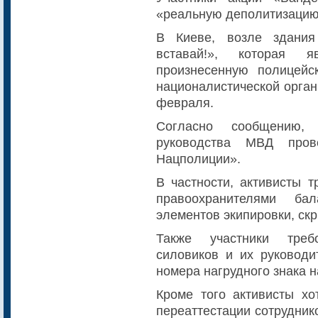
«реальную деполитизацию
В Киеве, возле здани
вставай!», которая 
произнесенную полицей
националистической орган
февраля.
Согласно сообщению,
руководства МВД пров
Нацполиции».
В частности, активисты т
правоохранителями ба
элементов экипировки, ск
Также участники требо
силовиков и их руководи
номера нагрудного знака 
Кроме того активисты хо
переаттестации сотрудник