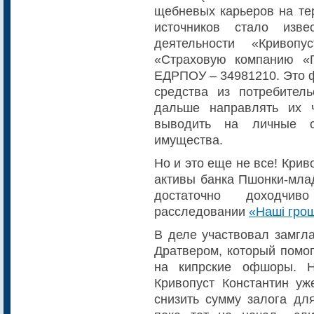
щебневых карьеров на те
источников стало изве
деятельности «Кривоп
«Страховую компанию 
ЕДРПОУ – 34981210. Это 
средства из потребитель
дальше направлять их ч
выводить на личные с
имущества.
Но и это еще не все! Кри
активы банка Пшонки-мла
достаточно доходчи
расследовании
«Наші грош
В деле участвовал замгл
Дратвером, который помог
на кипрские офшоры. Н
Кривопуст Константин уж
снизить сумму залога дл