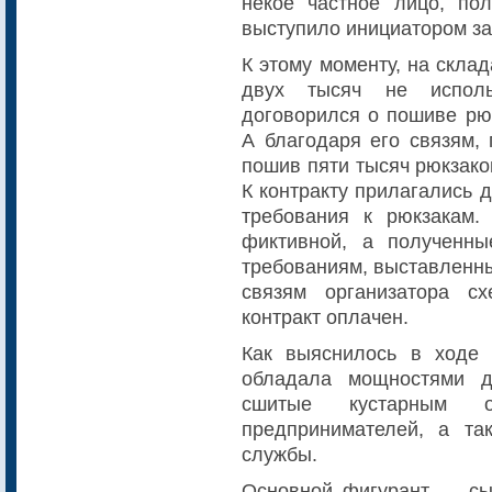
некое частное лицо, по
выступило инициатором за
К этому моменту, на скла
двух тысяч не использ
договорился о пошиве рю
А благодаря его связям, 
пошив пяти тысяч рюкзако
К контракту прилагались 
требования к рюкзакам.
фиктивной, а полученны
требованиям, выставленны
связям организатора с
контракт оплачен.
Как выяснилось в ходе
обладала мощностями д
сшитые кустарным о
предпринимателей, а та
службы.
Основной фигурант — сы