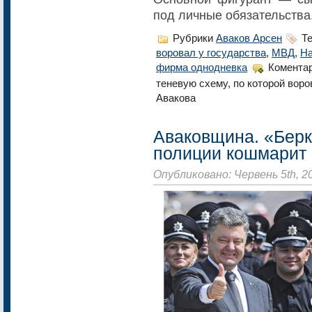
под личные обязательства
Рубрики
Аваков Арсен
Те
воровал у государства
,
МВД
,
На
фирма однодневка
Коментар
теневую схему, по которой вор
Авакова
Аваковщина. «Берк
полиции кошмарит 
Опубликовано: Червень 5th, 2