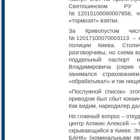
Святошинском РУ
№12015100080007858, н
«тормозят» взятки.
За Кривопустом чи
№12017100070003113 – 
полиции Киева. Стол
разговорчивы, но схема в
поддельный паспорт 
Владимировича (серия 
занимался страхование
«обрабатывал» и так нищи
«Послужной список» это
приводом был сбыт кокаин
Как видим, наркодилер да
Но главный вопрос – отку
центр Алякин Алексей — 
скрывающийся в Киеве. Э
БАНК» (номинальными яв