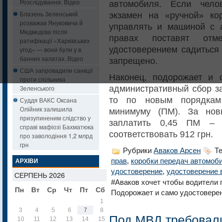
Розслідування. Відео
автомобиля. Если чело
Блазень Зеленський
экзамен на «ручной» ко
розважав Януковича й
управлять и машиной с 
Медведєва після
правах поставят от
ратифікації «Харківських
удостоверением садиться
угод» — вони були у в
банних халатах. Відео
запрещено.
США запровадили санкції
Наконец, подорожает и 
проти спільника
административный сбор за
Зеленського
то по новым порядкам
Суддя ВАКС Оксана
Олійник залишила
минимуму (ПМ). За нов
призупиненим слідство у
заплатить 0,45 ПМ – 
справі мафіозі Бахматюка
соответствовать 912 грн.
про заволодіння 1,2 млрд
грн
Рубрики
Аваков Арсен
Те
прав
,
коробки передач автомоб
АРХІВИ
удостоверение
,
удостоверение 
СЕРПЕНЬ 2026
#Аваков хочет чтобы водители 
Пн
Вт
Ср
Чт
Пт
Сб
Нд
Подорожает и само удостоверени
1
2
3
4
5
6
7
8
9
Под МВД требовали
10
11
12
13
14
15
16