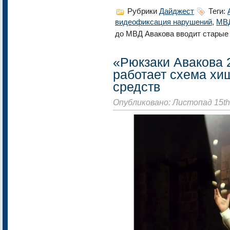
Рубрики
Дайджест
Теги:
видеофиксация нарушений
,
МВ
до МВД Авакова вводит старые
«Рюкзаки Авакова 2
работает схема х
средств
Опубликовано: Листопад 15th