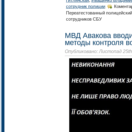
Гитлянская
,
Иващенко Владими
сотрудник полиции
Комента
Переатестованный полицейский-
сотрудников СБУ
МВД Авакова вводи
методы контроля в
Опубликовано: Листопад 25th