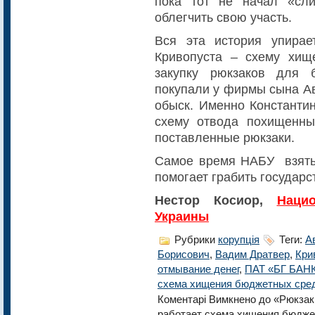
пока тот не начал «сли
облегчить свою участь.
Вся эта история упира
Кривопуста – схему хи
закупку рюкзаков для 
покупали у фирмы сына Ав
обыск. Именно Константи
схему отвода похищенны
поставленные рюкзаки.
Самое время НАБУ взять 
помогает грабить государс
Нестор Косиор,
Наци
Украины
Рубрики
корупція
Теги:
А
Борисович
,
Вадим Дратвер
,
Кри
отмывание денег
,
ПАТ «БГ БАН
схема хищения бюджетных сре
Коментарі Вимкнено
до «Рюкзаки
работает схема хищения бюдже