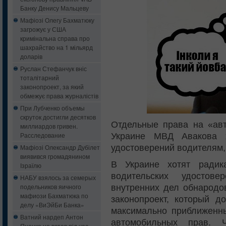
Банку Денису Мальцеву
Мафіозі Олегу Бахматюку
загрожує у США
кримінальна справа про
шахрайство на 1 мільярд
доларів
Руслан Стефанчук вніс
тоталітарний
законопроект, за який
обмежує права журналістів
При Лубченко объемы
скруток достигли десятков
Отдельные права на «авт
миллиардов гривен.
Расследование
Украине МВД Авакова х
удостоверений водителям
Мафіозі Олександр Дубілет
виявився громадянином
В Украине хотят радик
Ізраїлю
водительских удостов
НАБУ взялось за семерых
подельников яичного
внутренних дел обнародо
мафиози Бахматюка по
законопроект, который д
делу «ВиЭйБи Банка»
максимально приближенн
Ватний нардеп Антон
автомобильных прав. 
Яценко не встав під час