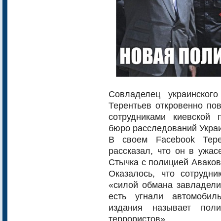
Совладелец украинского
Терентьев откровенно по
сотрудниками киевской 
бюро расследований Укра
В своем Facebook Тере
рассказал, что он в ужас
Стычка с полицией Аваков
Оказалось, что сотрудн
«силой обмана завладели
есть угнали автомобил
издания называет пол
террористов».