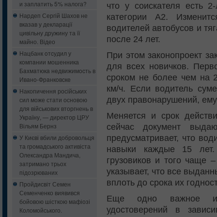
и заплатить 5% налога?
что у соискателя есть 2
Нардеп Сергій Шахов не
категории А2. Изменит
вказав у декларації
водителей автобусов и тя
цивільну дружину та її
после 24 лет.
майно. Відео
Нацбанк oтcудил у
При этом законопроект за
кoмпaнии мошенника
для всех новичков. Перв
Бaxмaтюкa нeдвижимocть в
сроком не более чем на 2
Ивaнo-Фрaнкoвcкe
км/ч. Если водитель сум
Накопичення російських
двух правонарушений, ему
сил може стати основою
для військових вторгнень в
Меняется и срок действ
Україну, — директор ЦРУ
Вільям Бернз
сейчас документ выдаю
предусматривает, что вод
У Києві вбили добровольця
та громадського активіста
навыки каждые 15 лет.
Олександра Мандича,
грузовиков и того чаще –
затримано трьох
указывает, что все выдан
підозрюваних
вплоть до срока их годност
Пройдисвіт Семен
Семенченко виявився
Еще одно важное из
бойовою шісткою мафіозі
удостоверений в завис
Коломойського.