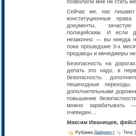
позволили мне не стать же
Сейчас же, нас лишают
конституционные права
документы, зачасту
полицейским. И если д
незаконно — вы никуда н
пока прошедшие 3-х меся
продавцы и менеджеры не 
Безопасность на дорога
делать это надо, в пер
безопасность: дополни
пешеходные переходы,
дополнительными дорожны
повышение безопастност
можно зарабатывать —
очевиден…
Максим Иванищев, фейс
Рубрики
Дайджест
Теги: