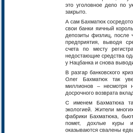
это уголовное дело по у
закрыто.
А сам Бахматюк сосредото
свои банки яичный корол
депозиты физлиц, после 
предприятия, выводя с
счета по месту регистр
недостающие средства од
у Нацбанка и снова вывод
В разгар банковского кри
Олег Бахматюк так ув
миллионов – несмотря 
досрочного возврата вкла
С именем Бахматюка та
экологией. Жители многи
фабрики Бахматюка, бьют
помет, дохлые куры 
оказываются свалены едва