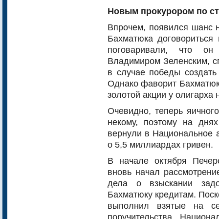
Новым прокурором по с
Впрочем, появился шанс н
Бахматюка договориться 
поговаривали, что он
Владимиром Зеленским, с
в случае победы создать
Однако фаворит Бахматюка
золотой акции у олигарха 
Очевидно, теперь яичног
некому, поэтому на дня
вернули в Национальное а
о 5,5 миллиардах гривен.
В начале октября Печер
вновь начал рассмотрени
дела о взыскании задо
Бахматюку кредитам. Поско
выполнил взятые на се
поручительства. Национ