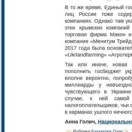
В то же время, Единый го
лиц России тоже соде
компаниях. Однако там ук
этих крымских компани
торговая фирма Макон и
компания «Менитум Трейд
2017 года была основате
«Ukrlandfarming» «Агроте
Так или иначе, новая 
пополнить госбюджет ук
вполне вероятно, попроб
миллиарды у невъездн
чувствующего в Украин
случае, к ней самой
налогоплательщиков, чьи 
в карманах ушлого яичного
Анна Голич,
Национально
Рубрики
Бахматюк Олег