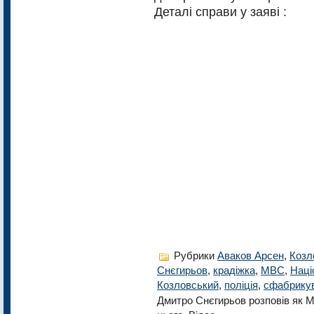
Деталі справи у заяві :
Рубрики
Аваков Арсен
,
Козл
Снєгирьов
,
крадіжка
,
МВС
,
Наці
Козловський
,
поліція
,
сфабрику
Дмитро Снєгирьов розповів як 