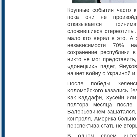
Крупные события часто 
пока они не произойд
отказывается прини
сложившиеся стереотипы.
мало кто верил в это. А 
независимости 70% н
сохранение республики в
никто не мо
г представить
«донецких» падет, Януко
начнет войну с Украиной и
После победы Зеленс
Коломойского казались бе
Как Каддафи, Хусейн или
полтора месяца после 
Валерьевичем зашатался,
контроля, Америка больно
перспектива стать не вто
В одном своем интер