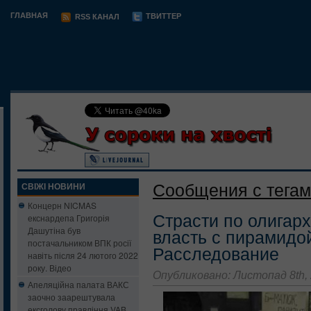
ГЛАВНАЯ
ТВИТТЕР
RSS КАНАЛ
Сообщения с тегам
СВІЖІ НОВИНИ
Концерн NICMAS
Страсти по олигарх
екснардепа Григорія
Дашутіна був
власть с пирамидо
постачальником ВПК росії
Расследование
навіть після 24 лютого 2022
року. Відео
Опубликовано: Листопад 8th,
Апеляційна палата ВАКС
заочно заарештувала
ексголову правління VAB