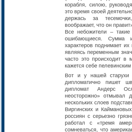
корабля, силою, руковод
это время своей деятельн
держась за тесемочки
воображает, что он правит
Все небожители – такие
ошибающиеся. Сумма и
характеров поднимает их 
являясь переменным значе
часто это происходит в 
кажется себе пелевинским
Вот и у нашей старухи 
дипломатично пишет шв
дипломат Андерс Осл
неосторожно» отмывал 
нескольких слоев подстав
Виргинских и Каймановых 
россиян с серьезно гряз
работал с «тремя амер
сомневаться, что америка