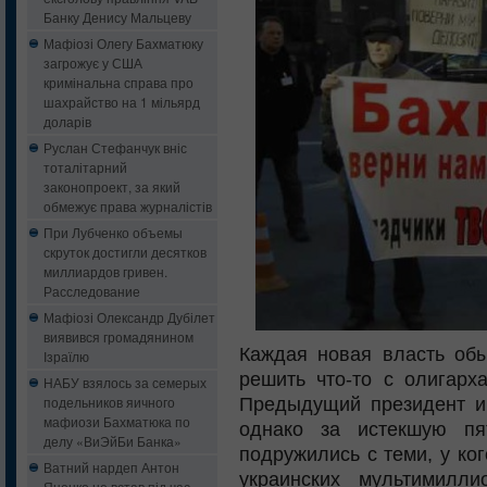
Банку Денису Мальцеву
Мафіозі Олегу Бахматюку
загрожує у США
кримінальна справа про
шахрайство на 1 мільярд
доларів
Руслан Стефанчук вніс
тоталітарний
законопроект, за який
обмежує права журналістів
При Лубченко объемы
скруток достигли десятков
миллиардов гривен.
Расследование
Мафіозі Олександр Дубілет
виявився громадянином
Каждая новая власть обы
Ізраїлю
решить что-то с олигарх
НАБУ взялось за семерых
подельников яичного
Предыдущий президент и 
мафиози Бахматюка по
однако за истекшую пя
делу «ВиЭйБи Банка»
подружились с теми, у ко
Ватний нардеп Антон
украинских мультимилл
Яценко не встав під час