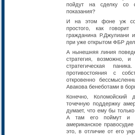
пойдут на сделку со 
показания?
И на этом фоне уж со
простого, как говорит
гражданина Р.Джулиани 
при уже открытом ФБР дел
А нынешняя линия поведе
стратегия, возможно, 
стратегическая паник
противостояния с соб
откровенно бессмысленн
Авакова бенеботами в борь
Конечно, Коломойский 
точечную поддержку амер
думает, что ему бы тольк
А там его поймут и п
американское правосудие 
это, в отличие от его ук