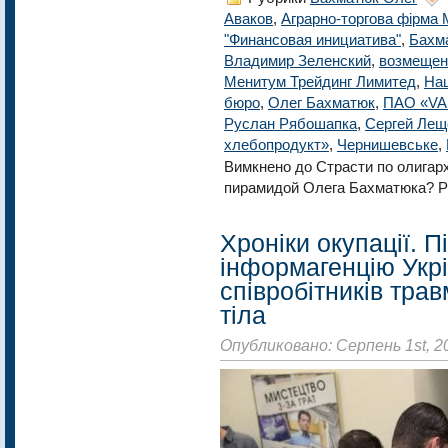
Аваков
,
Аграрно-торгова фірма 
"Финансовая инициатива"
,
Бахм
Владимир Зеленский
,
возмеще
Менитум Трейдинг Лимитед
,
На
бюро
,
Олег Бахматюк
,
ПАО «VA
Руслан Рябошапка
,
Сергей Лещ
хлебопродукт»
,
Чернишевське
,
Вимкнено
до Страсти по олигарх
пирамидой Олега Бахматюка? 
Хроніки окупації. 
інформагенцію Укрі
співробітників трав
тіла
Опубликовано: Серпень 1st, 2