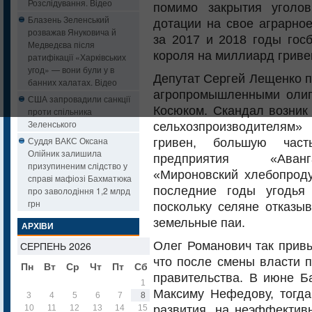
Розслідування. Відео
помимо закрытия уголо
Блазень Зеленський
дотации на свое аграрно
розважав Януковича й
за 2017 и 2018 годы гос
Медведєва після
короля на миллиард гриве
ратифікації «Харківських
угод» — вони були у в
Депутат Сергей Лещенко п
банних халатах. Відео
агропромышленными оли
США запровадили санкції
Косюком. Скандал возник
проти спільника
Зеленського
сельхозпроизводителям
Суддя ВАКС Оксана
гривен, большую час
Олійник залишила
предприятия «Аванг
призупиненим слідство у
«Мироновский хлебопродук
справі мафіозі Бахматюка
последние годы угодья
про заволодіння 1,2 млрд
грн
поскольку селяне отказы
земельные паи.
АРХІВИ
Олег Романович так привы
СЕРПЕНЬ 2026
что после смены власти п
Пн
Вт
Ср
Чт
Пт
Сб
Нд
правительства. В июне Б
1
2
Максиму Нефедову, тогда
3
4
5
6
7
8
9
развития, на неэффективн
10
11
12
13
14
15
16