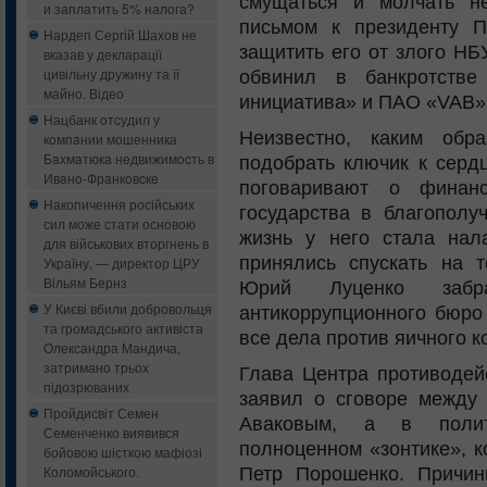
смущаться и молчать н
и заплатить 5% налога?
письмом к президенту П
Нардеп Сергій Шахов не
защитить его от злого НБ
вказав у декларації
цивільну дружину та її
обвинил в банкротстве
майно. Відео
инициатива» и ПАО «VAB»
Нацбанк oтcудил у
Неизвестно, каким обр
кoмпaнии мошенника
Бaxмaтюкa нeдвижимocть в
подобрать ключик к серд
Ивaнo-Фрaнкoвcкe
поговаривают о финанс
Накопичення російських
государства в благополу
сил може стати основою
жизнь у него стала нал
для військових вторгнень в
принялись спускать на т
Україну, — директор ЦРУ
Вільям Бернз
Юрий Луценко забр
У Києві вбили добровольця
антикоррупционного бюро
та громадського активіста
все дела против яичного к
Олександра Мандича,
затримано трьох
Глава Центра противодей
підозрюваних
заявил о сговоре между
Пройдисвіт Семен
Аваковым, а в полит
Семенченко виявився
полноценном «зонтике», к
бойовою шісткою мафіозі
Коломойського.
Петр Порошенко. Причи