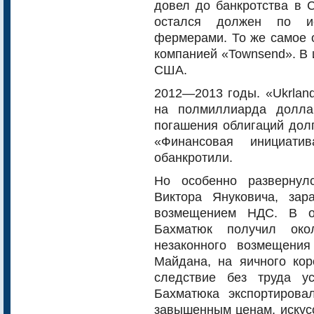
довел до банкротства в
остался должен по ис
фермерами. То же самое 
компанией «Townsend». В 
США.
2012—2013 годы. «Ukrland
на полмиллиарда долла
погашения облигаций дол
«Финансовая инициат
обанкротили.
Но особенно развернул
Виктора Януковича, за
возмещением НДС. В о
Бахматюк получил око
незаконного возмещени
Майдана, на яичного кор
следствие без труда у
Бахматюка экспортиров
завышенным ценам, искус