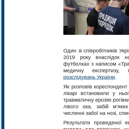
Один зі співробітників Ук
2019 року внаслідок н
футболках з написом «Тра
медичну експертизу,
розслідувань України
.
Як розповів кореспондент 
лікарі встановили у ньог
травматичну ерозію рогівк
лівого ока, забій м’яки
численні забої на нозі, спин
Результати проведеної е