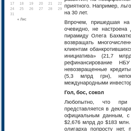
17
18
19
20
21
22
23
приятного. Например, льг
24
25
26
27
28
29
30
на 30 лет.
31
« Лис
Впрочем, пришедшая на
очевидно, не настроена
пирамиду Олега Бахматю
возвращать многочислен
клиентам обанкротивших
инициатива» (21,7 мл
рефинансирование НБ
невозвращенные кредиты
(5,3 млрд грн), непо
международными инвестора
Гол, бос, сокол
Любопытно, что при
представляется в деклар
официальным данным, с
$2,676 млрд до $183 млн.
олигарха попросту нет, 