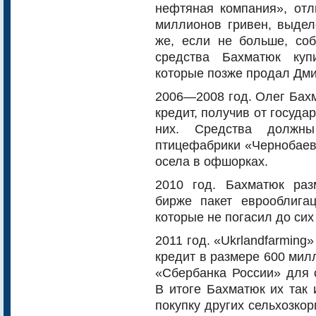
нефтяная компания», отл
миллионов гривен, выдел
же, если не больше, со
средства Бахматюк куп
которые позже продал Дм
2006—2008 год. Олег Бахм
кредит, получив от госуд
них. Средства должн
птицефабрики «Чернобаевс
осела в офшорках.
2010 год. Бахматюк ра
бирже пакет еврооблига
которые не погасил до сих
2011 год. «Ukrlandfarmin
кредит в размере 600 мил
«Сбербанка России» для 
В итоге Бахматюк их так 
покупку других сельхозкор