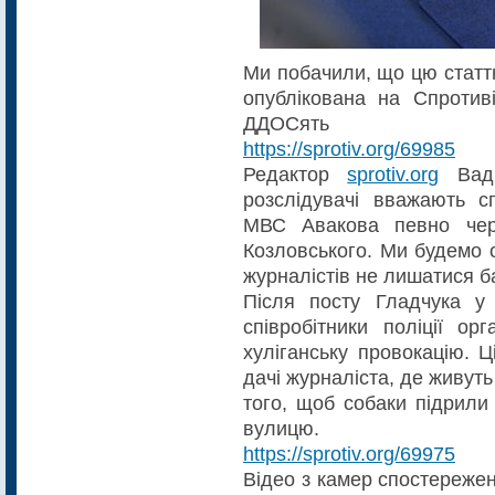
Ми побачили, що цю статт
опублікована на Спротив
ДДОСять
https://sprotiv.org/69985
Редактор
sprotiv.org
Вади
розслідувачі вважають 
МВС Авакова певно чер
Козловського. Ми будемо с
журналістів не лишатися 
Після посту Гладчука у
співробітники поліції ор
г
хуліганську провокацію. 
дачі журналіста, де живут
того, щоб собаки підрили
вулицю.
https://sprotiv.org/69975
Відео з камер спостережен