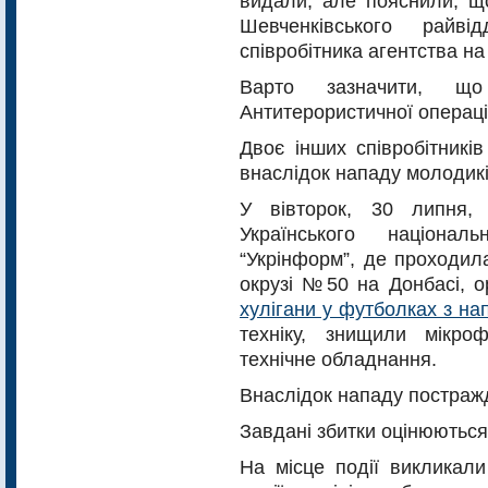
видали, але пояснили, щ
Шевченківського райві
співробітника агентства на
Варто зазначити, щ
Антитерористичної операції
Двоє інших співробітникі
внаслідок нападу молодикі
У вівторок, 30 липня,
Українського націонал
“Укрінформ”, де проходил
окрузі №50 на Донбасі, о
хулігани у футболках з на
техніку, знищили мікро
технічне обладнання.
Внаслідок нападу постражд
Завдані збитки оцінюються
На місце події викликали 