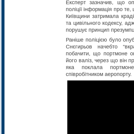
Експерт зазначив, що оп
поліції інформація про те,
Київщини затримала краді
та цивільного кодексу, ад
порушує принцип презумпці
Раніше поліцією було опуб
Снєгирьов начебто “вк
побачити, що портмоне оп
його валіз, через що він 
яка поклала портмон
співробітником аеропорту.