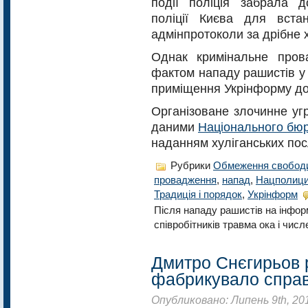
події поліція забрала д
поліції Києва для вст
адмінпротоколи за дрібне х
Однак кримінальне пров
фактом нападу рашистів у
приміщення Укрінформу дос
Організоване злочинне уг
даними
Національного бюр
наданням хуліганських пос
Рубрики
Обмеження свобод
провадження
,
напад
,
Нацполиц
Традиція і порядок
,
Укрінформ
Після нападу рашистів на інфор
співробітників травма ока і числе
Дмитро Снєгирьов 
фабрикувало справу
Опубликовано: Липень 9th, 20