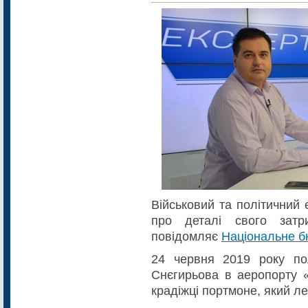
Військовий та політичний
про деталі свого затр
повідомляє
Національне б
24 червня 2019 року пол
Снєгирьова в аеропорту «
крадіжці портмоне, який л