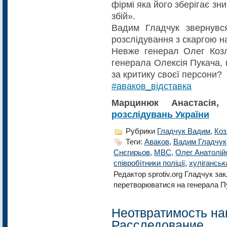
фірмі яка його зберігає зн
збій».
Вадим Гладчук звернув
розслідування з скаргою на
Невже генерал Олег Козл
генерала Олексія Пукача,
за критику своєї персони?
#
аваков_відставка
Марцинюк Анастасія
розслідувань України
Рубрики
Гладчук Вадим
,
Коз
Теги:
Аваков
,
Вадим Гладчук
Снєгирьов
,
МВС
,
Олег Анатолій
співробітники поліції
,
хуліганськ
Редактор sprotiv.org Гладчук за
перетворюватися на генерала П
Неотвратимость на
Расследование