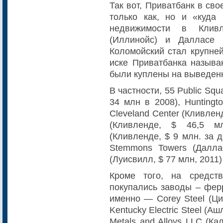
Так вот, Приватбанк в св
только как, но и «куда 
недвижимости в Кливл
(Иллинойс) и Далласе 
Коломойский стал крупне
иске Приватбанка называ
были куплены на выведенн
В частности, 55 Public Squ
34 млн в 2008), Huntingto
Cleveland Center (Кливлен
(Кливленде, $ 46,5 мл
(Кливленде, $ 9 млн. за 
Stemmons Towers (Далла
(Луисвилл, $ 77 млн, 2011)
Кроме того, на средст
покупались заводы – фер
именно — Corey Steel (Ци
Kentucky Electric Steel (Аш
Metals and Alloys LLC (Ка