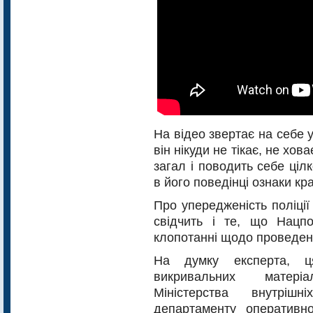
На відео звертає на себе 
він нікуди не тікає, не хо
загал і поводить себе ціл
в його поведінці ознаки кр
Про упередженість поліці
свідчить і те, що Нацпо
клопотанні щодо проведен
На думку експерта, ц
викривальних матері
Міністерства внутріш
департаменту оперативно