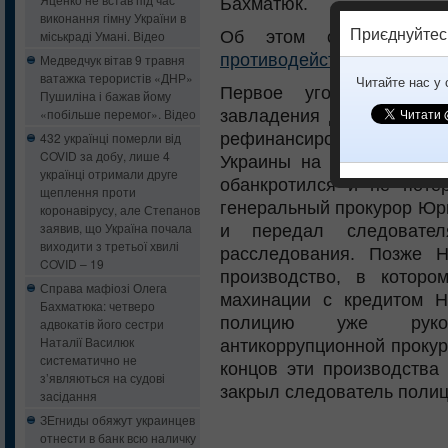
Бахматюк.
виконання гімну України в
Приєднуйтес
Об этом сообщает
40
міськраді Умані. Відео
противодействия коррупц
Медведчук вітав 9 травня
ватажка терористів «ДНР»
Читайте нас у
Первое уголовное прои
Пушиліна і бажав йому
«побільше перемог». Відео
завладения должностным
рефинансирования, кот
432 українці померли від
COVID за добу, лише 4
Украины на финансовое 
українці отримали друге
обанкротился и не поте
щеплення проти
генеральный прокурор Юри
коронавірусу, але Степанов
заявив, що Україна почала
и передал следовате
виходити з третьої хвилі
расследования. Позже 
COVID – 19
производство, в котор
Справа мафіозі Олега
махинации с кредитом Н
Бахматюка: четверо
полицию уже руково
адвокатів його сестри
Наталії Василюк
антикоррупционной прокур
систематично не
концов эти производства
з’являються на судові
закрыл следователь полиц
засідання
ЗЕгниды обяжут украинцев
отнести в банк всю наличку