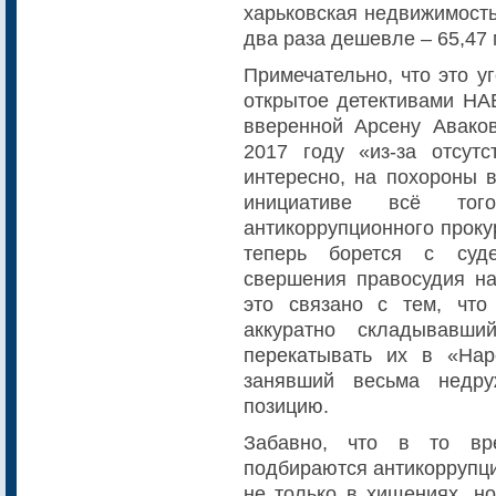
харьковская недвижимость
два раза дешевле – 65,47 
Примечательно, что это у
открытое детективами НА
вверенной Арсену Авако
2017 году «из-за отсутс
интересно, на похороны 
инициативе всё тог
антикоррупционного проку
теперь борется с суд
свершения правосудия н
это связано с тем, что
аккуратно складывавш
перекатывать их в «На
занявший весьма недру
позицию.
Забавно, что в то вр
подбираются антикоррупц
не только в хищениях, н