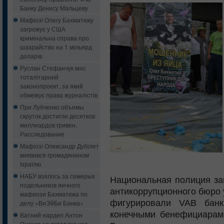
Банку Денису Мальцеву
Мафіозі Олегу Бахматюку
загрожує у США
кримінальна справа про
шахрайство на 1 мільярд
доларів
Руслан Стефанчук вніс
тоталітарний
законопроект, за який
обмежує права журналістів
При Лубченко объемы
скруток достигли десятков
миллиардов гривен.
Расследование
Мафіозі Олександр Дубілет
виявився громадянином
Ізраїлю
НАБУ взялось за семерых
Национальная полиция за
подельников яичного
антикоррупционного бюро 
мафиози Бахматюка по
фигурировали VAB банк
делу «ВиЭйБи Банка»
конечными бенефициарам
Ватний нардеп Антон
Яценко не встав під час