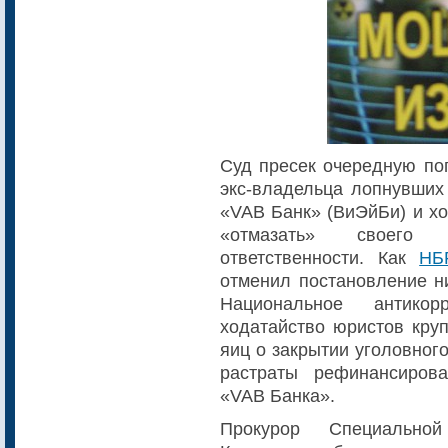
Суд пресек очередную по
экс-владельца лопнувших
«VAB Банк» (ВиЭйБи) и хо
«отмазать» своего 
ответственности. Как
НБ
отменил постановление н
Национальное антикор
ходатайство юристов кру
яиц о закрытии уголовног
растраты рефинансиров
«VAB Банка».
Прокурор Специальной