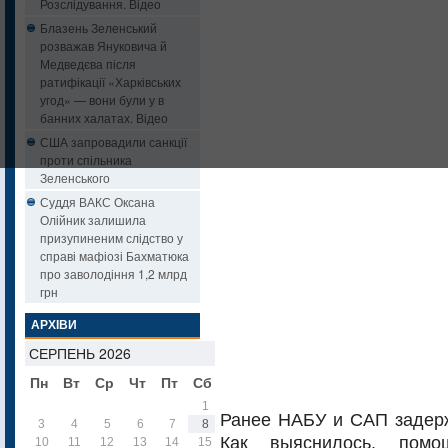
Розслідування. Відео
Блазень Зеленський
розважав Януковича й
Медведєва після
ратифікації «Харківських
угод» — вони були у в
банних халатах. Відео
США запровадили санкції
проти спільника
Зеленського
Суддя ВАКС Оксана
Олійник залишила
призупиненим слідство у
справі мафіозі Бахматюка
про заволодіння 1,2 млрд
грн
АРХІВИ
СЕРПЕНЬ 2026
Пн
Вт
Ср
Чт
Пт
Сб
Нд
1
2
Ранее НАБУ и САП задерж
3
4
5
6
7
8
9
Как выяснилось, помо
10
11
12
13
14
15
16