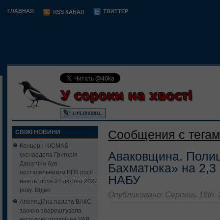
ГЛАВНАЯ
ТВИТТЕР
RSS КАНАЛ
Сообщения с тегам
СВІЖІ НОВИНИ
Концерн NICMAS
Аваковщина. Поли
екснардепа Григорія
Дашутіна був
Бахматюка» на 2,3 
постачальником ВПК росії
НАБУ
навіть після 24 лютого 2022
року. Відео
Опубликовано: Серпень 16th, 
Апеляційна палата ВАКС
заочно заарештувала
ексголову правління VAB