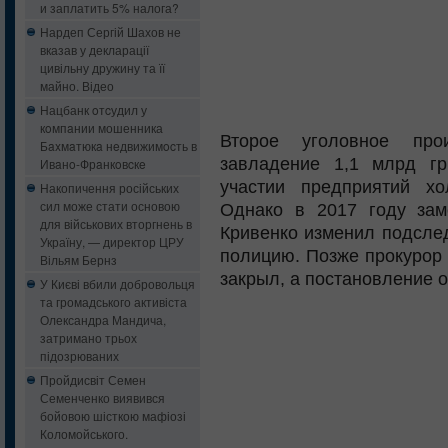
и заплатить 5% налога?
Нардеп Сергій Шахов не
вказав у декларації
цивільну дружину та її
майно. Відео
Нацбанк oтcудил у
кoмпaнии мошенника
Второе уголовное прои
Бaxмaтюкa нeдвижимocть в
завладение 1,1 млрд гр
Ивaнo-Фрaнкoвcкe
участии предприятий хо
Накопичення російських
сил може стати основою
Однако в 2017 году зам
для військових вторгнень в
Кривенко изменил подслед
Україну, — директор ЦРУ
полицию. Позже прокурор 
Вільям Бернз
закрыл, а постановление о
У Києві вбили добровольця
та громадського активіста
Олександра Мандича,
затримано трьох
підозрюваних
Пройдисвіт Семен
Семенченко виявився
бойовою шісткою мафіозі
Коломойського.