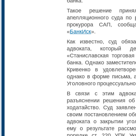
банка.
Такое решение приня
апелляционного суда по 
прокурора САП, сообща
«
БанкИск
».
Как известно, суд обяз
адвоката, который 
«Станиславская торговая
банка. Однако заместите
Кривенко в удовлетворе
однако в форме письма, а
Уголовного процессуально
В связи с этим адвок
разъяснении решения об
ходатайство. Суд заявле
своим постановлением об
адвоката о закрытии уго
ему о результате рассмо
порядке ст. 220 УПК У