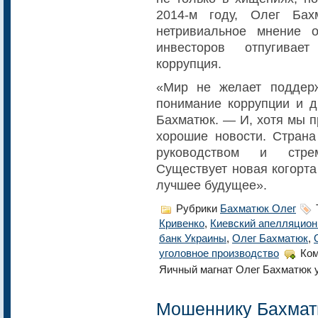
2014-м году, Олег Ба
нетривиальное мнение о
инвесторов отпугивае
коррупция.
«Мир не желает поддерж
понимание коррупции и д
Бахматюк. — И, хотя мы пр
хорошие новости. Страна
руководством и стрем
Существует новая когорта
лучшее будущее».
Рубрики
Бахматюк Олег
Кривенко
,
Киевский апелляцион
банк Украины
,
Олег Бахматюк
,
уголовное производство
Ком
Яичный магнат Олег Бахматюк 
Мошеннику Бахматю