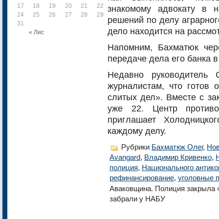
17
18
19
20
21
22
23
знакомому адвокату в н
24
25
26
27
28
29
30
решений по делу аграрног
31
дело находится на рассмот
« Лис
Напомним, Бахматюк чер
передаче дела его банка 
Недавно руководитель 
журналистам, что готов 
слитых дел». Вместе с з
уже 22. Центр противо
приглашает Холодницко
каждому делу.
Рубрики
Бахматюк Олег
,
Но
Avangard
,
Владимир Кривенко
,
полиция
,
Национального антико
рефинансирование
,
уголовные 
Аваковщина. Полиция закрыла «
забрали у НАБУ