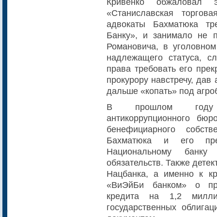
Кривенко обжаловал 
«Станиславская торгов
адвокаты Бахматюка тр
Банку», и занимало не 
Романовича, в уголовно
надлежащего статуса, сл
права требовать его пре
прокурору навстречу, дав
дальше «копать» под агро
В прошлом году д
антикоррупционного бю
бенефициарного собст
Бахматюка и его пре
Национальному банку 
обязательств. Также дете
Нацбанка, а именно к к
«ВиЭйБи банком» о пре
кредита на 1,2 милли
государственных облига