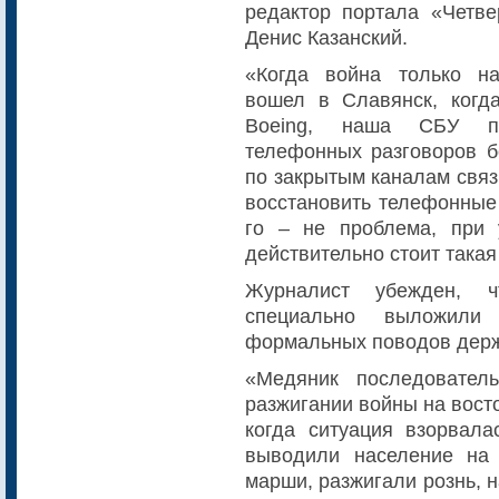
редактор портала «Четве
Денис Казанский.
«Когда война только на
вошел в Славянск, когд
Boeing, наша СБУ по
телефонных разговоров б
по закрытым каналам связ
восстановить телефонные
го – не проблема, при 
действительно стоит такая
Журналист убежден, 
специально выложили 
формальных поводов держа
«Медяник последовател
разжигании войны на восто
когда ситуация взорвала
выводили население на
марши, разжигали рознь, 