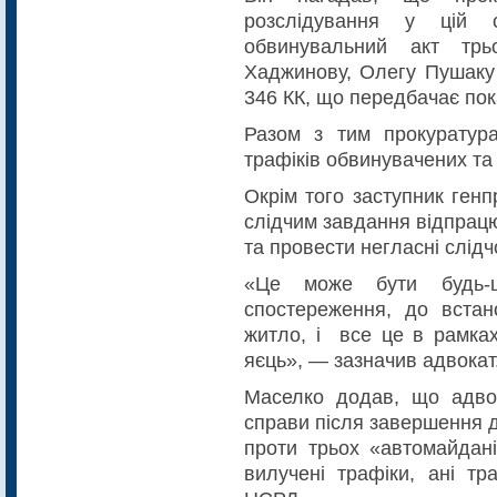
розслідування у цій 
обвинувальний акт тр
Хаджинову, Олегу Пушаку 
346 КК, що передбачає пока
Разом з тим прокуратур
трафіків обвинувачених та ї
Окрім того заступник ген
слідчим завдання відпрацюв
та провести негласні слідч
«Це може бути будь-щ
спостереження, до встан
житло, і все це в рамках
яєць», — зазначив адвокат
Маселко додав, що адво
справи після завершення д
проти трьох «автомайдані
вилучені трафіки, ані тр