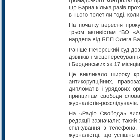
громадського контролю п
що Барна кілька разів прох
в нього полетіли тоді, ко
На початку вересня проку
трьом активістам “ВО «А
нардепа від БПП Олега Ба
Раніше Печерський суд до
дзвінків і місцеперебуван
і Бердинських за 17 місяців
Це викликало широку кри
антикорупційних, правоза
дипломатів і урядових орг
принципам свободи слова 
журналістів-розслідувачів.
На «Радіо Свобода» вис
редакції зазначали: такий
спілкування з телефона, 
журналістці, що успішно 