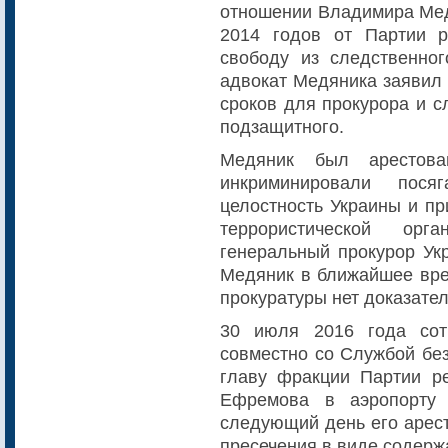
отношении Владимира Мед
2014 годов от Партии р
свободу из следственно
адвокат Медяника заявил
сроков для прокурора и с
подзащитного.
Медяник был арестова
инкриминировали посяг
целостность Украины и пр
террористической ор
генеральный прокурор Ук
Медяник в ближайшее врем
прокуратуры нет доказател
30 июля 2016 года сот
совместно со Службой без
главу фракции Партии р
Ефремова в аэропорту
следующий день его арес
пресечения в виде содерж