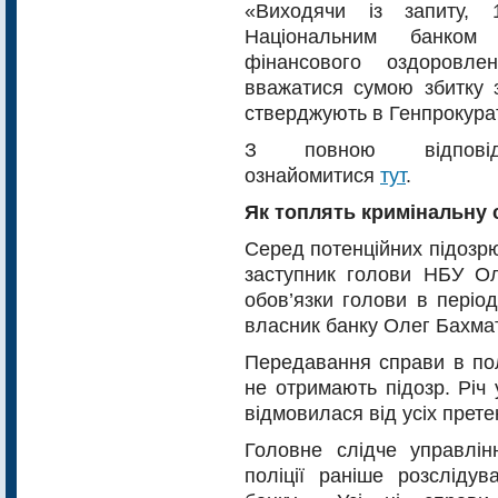
«Виходячи із запиту,
Національним банком 
фінансового оздоровл
вважатися сумою збитку 
стверджують в Генпрокурат
З повною відповід
ознайомитися
тут
.
Як топлять кримінальну 
Серед потенційних підозр
заступник голови НБУ Ол
обов’язки голови в період
власник банку Олег Бахма
Передавання справи в пол
не отримають підозр. Річ 
відмовилася від усіх прете
Головне слідче управлінн
поліції раніше розсліду