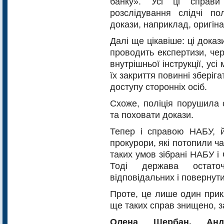
банку». Усі ці справ
розслідування слідчі по
докази, наприклад, оригін
Далі ще цікавіше: ці доказ
проводить експертизи, че
внутрішньої інструкції, ус
їх закриття повинні зберіг
доступу сторонніх осіб.
Схоже, поліція порушила 
та поховати докази.
Тепер і справою НАБУ, йм
прокурори, які потопили ч
таких умов зібрані НАБУ і
Тоді держава остато
відповідальних і повернути
Проте, це лише один прик
ще таких справ знищено, з
Олена Щербан, Андр