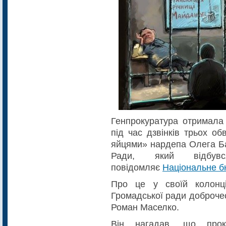
Генпрокуратура отримала 
під час дзвінків трьох о
яйцями» нардепа Олега Ба
Ради, який відбу
повідомляє
Національне б
Про це у своїй колон
Громадської ради доброче
Роман Маселко.
Він нагадав, що прок