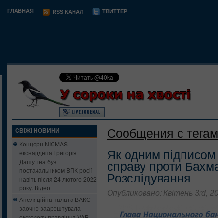
ГЛАВНАЯ
ТВИТТЕР
RSS КАНАЛ
Сообщения с тегам
СВІЖІ НОВИНИ
Концерн NICMAS
Як одним підписом
екснардепа Григорія
Дашутіна був
справу проти Бахма
постачальником ВПК росії
Розслідування
навіть після 24 лютого 2022
року. Відео
Опубликовано: Квітень 3rd, 2
Апеляційна палата ВАКС
заочно заарештувала
ексголову правління VAB