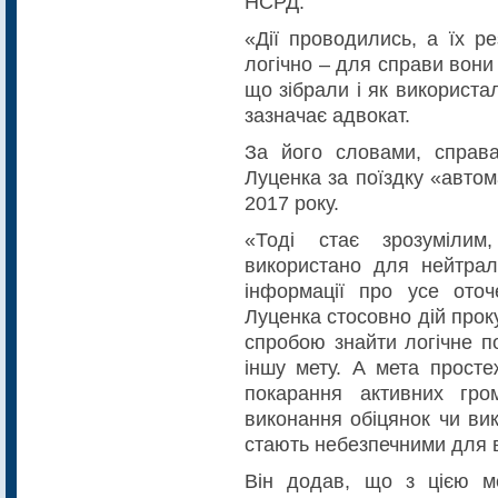
НСРД.
«Дії проводились, а їх р
логічно – для справи вони 
що зібрали і як використ
зазначає адвокат.
За його словами, справ
Луценка за поїздку «автом
2017 року.
«Тоді стає зрозумілим
використано для нейтралі
інформації про усе ото
Луценка стосовно дій прок
спробою знайти логічне п
іншу мету. А мета просте
покарання активних гро
виконання обіцянок чи вик
стають небезпечними для 
Він додав, що з цією ме