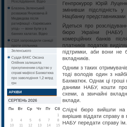
Розслідування. Відео
Генпрокурор Юрій Луценко
Блазень Зеленський
змінивши підслідність у
розважав Януковича й
Нацбанку представниками 
Медведєва після
ратифікації «Харківських
Йдеться про розслідуванн
угод» — вони були у в
бюро України (НАБУ) 
банних халатах. Відео
комерційних банків післ
США запровадили санкції
платників податків виділ
проти спільника
Зеленського
підтримки, аби вони не 
Суддя ВАКС Оксана
вкладників.
Олійник залишила
Одним з таких отримувачі
призупиненим слідство у
справі мафіозі Бахматюка
тоді володів один з найб
про заволодіння 1,2 млрд
Бахматюк. Однак ці гроші 
грн
даними НАБУ, кошти прос
АРХІВИ
схеми, а звичайні вклад
СЕРПЕНЬ 2026
вклади.
Пн
Вт
Ср
Чт
Пт
Сб
Нд
Слідчі бюро вийшли на 
1
вирішив віддати справу в
2
3
4
5
6
7
8
9
НАБУ передати справу їм.
10
11
12
13
14
15
16