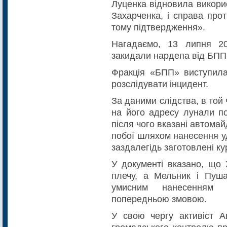
Луценка відновила викори
Захарченка, і справа про
тому підтвердження».
Нагадаємо, 13 липня 2
закидали нардепа від БПП
Фракція «БПП» виступила
розслідувати інцидент.
За даними слідства, в той 
на його адресу лунали по
після чого вказані автома
побої шляхом нанесення уд
заздалегідь заготовлені ку
У документі вказано, що
плечу, а Мельник і Пуш
умисним нанесенням
попередньою змовою.
У свою чергу активіст 