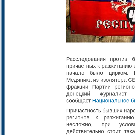
Расследования против 
причастных к разжиганию 
начало было цирком. П
Медяника из изолятора СБ
фракции Партии регион
донецкий журналист
сообщает
Национальное б
Причастность бывших наро
регионов к разжигани
несложно, при усло
действительно стоит так