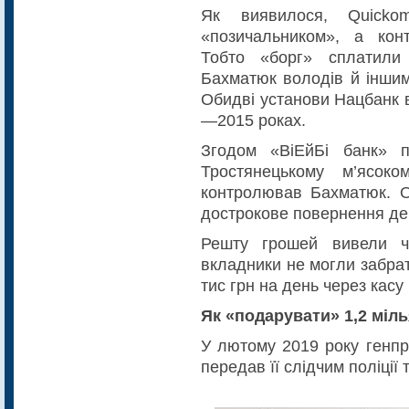
Як виявилося, Quicko
«позичальником», а ко
Тобто «борг» сплатили
Бахматюк володів й іншим
Обидві установи Нацбанк 
—2015 роках.
Згодом «ВіЕйБі банк» 
Тростянецькому м’ясоко
контролював Бахматюк. О
дострокове повернення деп
Решту грошей вивели че
вкладники не могли забрат
тис грн на день через касу 
Як «подарувати» 1,2 міл
У лютому 2019 року генпро
передав її слідчим поліції