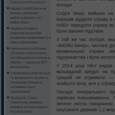
и заплатить 5% налога?
вклади.
Нардеп Сергій Шахов не
вказав у декларації
Слідчі бюро вийшли на 
цивільну дружину та її
вирішив віддати справу в
майно. Відео
НАБУ передати справу їм.
Нацбанк oтcудил у
були законні підстави.
кoмпaнии мошенника
Бaxмaтюкa нeдвижимocть в
У той же час поліція, як
Ивaнo-Фрaнкoвcкe
«ВіЕйБі банку», частину до
Накопичення російських
кримінальної справи зб
сил може стати основою
підприємства і були затопл
для військових вторгнень в
Україну, — директор ЦРУ
У 2014 році НБУ видав 
Вільям Бернз
мільярдний кредит на пі
У Києві вбили добровольця
грошей не отримали — 
та громадського активіста
Олександра Мандича,
знайшло кінці, але у справ
затримано трьох
підозрюваних
Посада генерального пр
серйозні повноваження.
Пройдисвіт Семен
Семенченко виявився
зелене світло покаранню,
бойовою шісткою мафіозі
коштувати державі 1,2 млр
Коломойського.