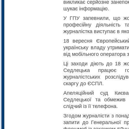
викликає серйозне занепок
шукає інформацію.
У ГПУ запевнили, що жо
професійну діяльність 
журналістка виступає в яко
18 вересня Європейськи
українську владу утримат
від мобільного оператора 
Ці заходи діють до 18 ж
Седлецька працює го
журналістських розслід
скаргу до ЄСПЛ.
Апеляційний суд Києва
Седлецької та обмежив 
слідчий із її телефона.
Згодом журналісти з пона
запити до Генеральної пр
флешмоб із закликом #Луц