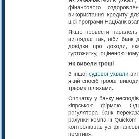
Як зазначається в ухвалі
фінансового оздоровл
використання кредиту дл
цієї програми Нацбанк взаг
Якщо провести паралель 
виглядає так, ніби банк 
довідки про доходи, як
гуртожитку, оціненою чому
Як вивели гроші
З іншої
судової ухвали
вип
який спосіб грооші виводи
трьома шляхами.
Спочатку у банку несподі
кіпрською фірмою. Од
регулятора банк перека
рахунки компанії Quickom 
контролював усі фінансові
помітив».