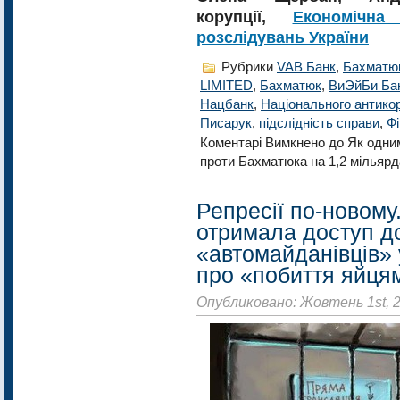
корупції,
Економічна
розслідувань України
Рубрики
VAB Банк
,
Бахматю
LIMITED
,
Бахматюк
,
ВиЭйБи Ба
Нацбанк
,
Національного антико
Писарук
,
підслідність справи
,
Фі
Коментарі Вимкнено
до Як одни
проти Бахматюка на 1,2 мільярд
Репресії по-новому
отримала доступ д
«автомайданівців» 
про «побиття яйця
Опубликовано: Жовтень 1st, 