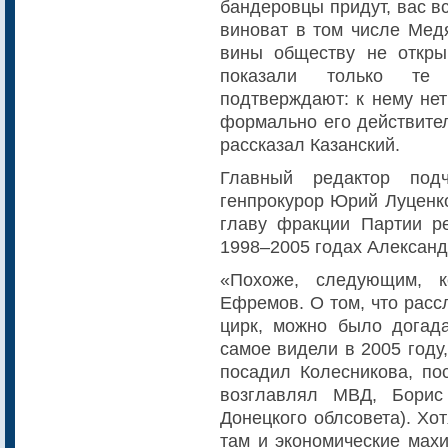
бандеровцы придут, вас вс
виноват в том числе Медя
вины обществу не откры
показали только те
подтверждают: к нему нет
формально его действител
рассказал Казанский.
Главный редактор под
генпрокурор Юрий Луценко
главу фракции Партии ре
1998–2005 годах Алексан
«Похоже, следующим, к
Ефремов. О том, что расс
цирк, можно было догад
самое видели в 2005 году,
посадил Колесникова, по
возглавлял МВД, Борис
Донецкого облсовета). Хо
там и экономические махи