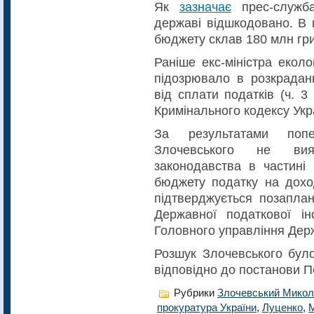
Як
зазначає
прес-служба
державі відшкодовано. В 
бюджету склав 180 млн гри
Раніше екс-міністра еколо
підозрювало в розкраданн
від сплати податків (ч. 3 с
Кримінального кодексу Укр
За результатами попе
Злочевського не вия
законодавства в частині 
бюджету податку на дохо
підтверджується позапла
Державної податкової ін
Головного управління Держ
Розшук Злочевського бул
відповідно до постанови П
Рубрики
Злочевський Микол
прокуратура України
,
Луценко
,