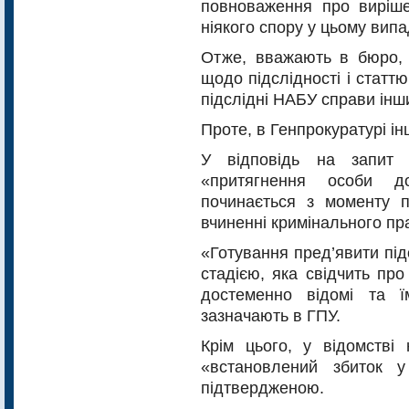
повноваження про вирішен
ніякого спору у цьому вип
Отже, вважають в бюро,
щодо підслідності і статт
підслідні НАБУ справи ін
Проте, в Генпрокуратурі ін
У відповідь на запит 
«притягнення особи до
починається з моменту п
вчиненні кримінального п
«Готування пред’явити під
стадією, яка свідчить про
достеменно відомі та 
зазначають в ГПУ.
Крім цього, у відомстві
«встановлений збиток 
підтвердженою.