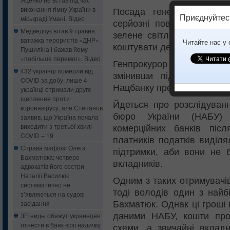
виконання гімну України в
Посада генерального пр
Приєднуйтес
міськраді Умані. Відео
серйозні повноваження.
Медведчук вітав 9 травня
зелене світло покаранню,
ватажка терористів «ДНР»
Читайте нас у
коштувати державі 1,2 млр
Пушиліна і бажав йому
«побільше перемог». Відео
Генпрокурор Юрій Луценко
432 українці померли від
змінивши підслідність у
COVID за добу, лише 4
Нацбанку представниками 
українці отримали друге
щеплення проти
Йдеться про розслідуванн
коронавірусу, але Степанов
бюро України (НАБУ) 
заявив, що Україна почала
виходити з третьої хвилі
комерційних банків післ
COVID – 19
платників податків виділ
Справа мафіозі Олега
підтримки, аби вони не 
Бахматюка: четверо
вкладників.
адвокатів його сестри
Наталії Василюк
Одним з таких отримувачі
систематично не
тоді володів один з найб
з’являються на судові
засідання
Бахматюк. Однак ці гроші 
даними НАБУ, кошти прос
ЗЕгниды обяжут украинцев
отнести в банк всю наличку
схеми, а звичайні вклад