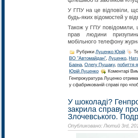
У ГПУ на це відповіли, щ
будь-яких відомостей у від
Також у ГПУ повідомили, 
прав людини призупини
мобільного телефону журна
Рубрики
Луценко Юрій
Те
ВО "Автомайдан"
,
Луценко
,
Ната
Барна
,
Олегу Пушаку
,
побиття 
Юрій Луценко
Коментарі Ви
Генпрокуратура Луценко отрима
у сфабрикованій справі про «по
У шоколаді? Генпр
закрила справу про
Злочевського. Под
Опубликовано: Лютий 3rd, 20