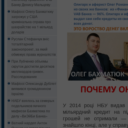
Банку Денису Мальцеву
Мафіозі Олегу Бахматюку
загрожує у США
кримінальна справа про
шахрайство на 1 мільярд
доларів
Руслан Стефанчук вніс
тоталітарний
законопроект, за який
обмежує права журналістів
При Лубченко объемы
скруток достигли десятков
миллиардов гривен.
Расследование
Мафіозі Олександр Дубілет
виявився громадянином
Ізраїлю
НАБУ взялось за семерых
У 2014 році НБУ видав 
подельников яичного
мафиози Бахматюка по
мільярдний кредит на пі
делу «ВиЭйБи Банка»
грошей не отримали — 
Ватний нардеп Антон
знайшло кінці, але у справ
Яценко не встав під час