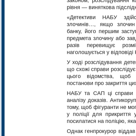
законом, розслідування к
рівня — виняткова підслід
«Детективи НАБУ здійс
злочинів…, якщо злочин
банку, його першим засту
предмета злочину або зав
разів перевищує розм
наголошується у відповіді
У ході розслідування дет
що схожі справи розслідує
цього відомства, щоб 
постанови про закриття ци
НАБУ та САП ці справи б
аналізу доказів. Антикоруп
тому, щоб фігуранти не мо
у поліції для прикриття 
посилатися на поліцію, як
Однак генпрокурор віддав 