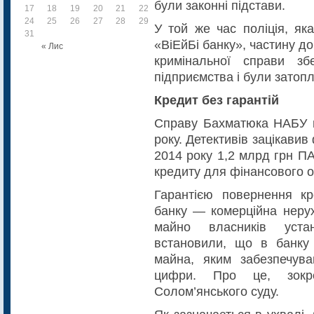
були законні підстави.
17
18
19
20
21
22
23
24
25
26
27
28
29
30
У той же час поліція, як
31
«ВіЕйБі банку», частину до
« Лис
кримінальної справи зб
підприємства і були затопл
Кредит без гарантій
Справу Бахматюка НАБУ п
року. Детективів зацікави
2014 року 1,2 млрд грн ПА
кредиту для фінансового 
Гарантією повернення кр
банку — комерційна нерух
майно власників уст
встановили, що в банку 
майна, яким забезпечува
цифри. Про це, зокр
Солом’янського суду.