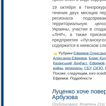
19 октября в Генпрокур
течение двух месяцев пе
регионала подозре
территориальную цело
Украины, участии в созда
«ЛНР», а также присвое
предприятия «Луганскуг
содержится в киевском сл
Рубрики
Єфремов Олександ
Александр Ефремов
,
Борис Кол
Казанський
,
Донбасс
,
Ефремов
войны
,
регионалы
,
СБУ
,
СИЗО
,
Похоже, следующим, кого освоб
Ефремов. Подробности
Луценко хоче повер
Арбузова
Опубликовано: Жовтень 21st,