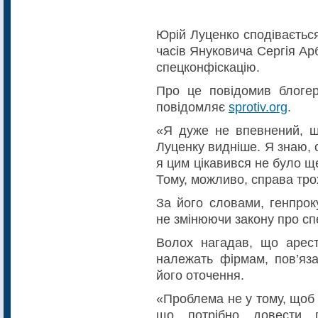
Юрій Луценко сподіваєтьс
часів Януковича Сергія Ар
спецконфіскацію.
Про це повідомив блогер
повідомляє
sprotiv.org
.
«Я дуже не впевнений, щ
Луценку видніше. Я знаю, о
я цим цікавився не було ще
Тому, можливо, справа тр
За його словами, генпрок
не змінюючи закону про сп
Волох нагадав, що арест
належать фірмам, пов’яз
його оточення.
«Проблема не у тому, щоб н
що потрібно довести 