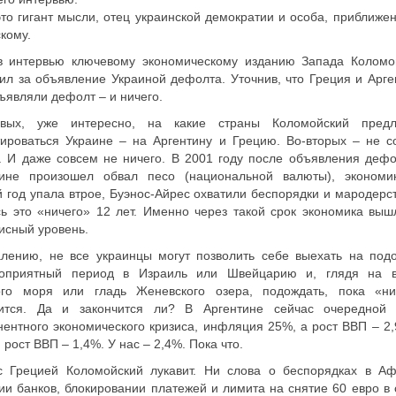
то гигант мысли, отец украинской демократии и особа, приближен
кому.
 в интервью ключевому экономическому изданию Запада Коломо
ил за объявление Украиной дефолта. Уточнив, что Греция и Арге
ъявляли дефолт – и ничего.
рвых, уже интересно, на какие страны Коломойский предл
ироваться Украине – на Аргентину и Грецию. Во-вторых – не с
. И даже совсем не ничего. В 2001 году после объявления дефо
тине произошел обвал песо (национальной валюты), экономи
 год упала втрое, Буэнос-Айрес охватили беспорядки и мародерст
ь это «ничего» 12 лет. Именно через такой срок экономика выш
исный уровень.
алению, не все украинцы могут позволить себе выехать на под
гоприятный период в Израиль или Швейцарию и, глядя на 
ого моря или гладь Женевского озера, подождать, пока «ни
чится. Да и закончится ли? В Аргентине сейчас очередной 
ентного экономического кризиса, инфляция 25%, а рост ВВП – 2,
 рост ВВП – 1,4%. У нас – 2,4%. Пока что.
с Грецией Коломойский лукавит. Ни слова о беспорядках в Аф
ии банков, блокировании платежей и лимита на снятие 60 евро в 