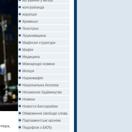
контрабанда
корупція
Кримінал
Лохотрон
Луценківщина
Мафіозні структури
Мафія
Медицина
Міжнародні новини
Міліція
Наркомафія
Національна безпека
Незаконне будівництво
Новини
Новости Бессарабии
Обмеження свободи слова
Парламентські хроніки
тера,
Педофіли з БЮТу