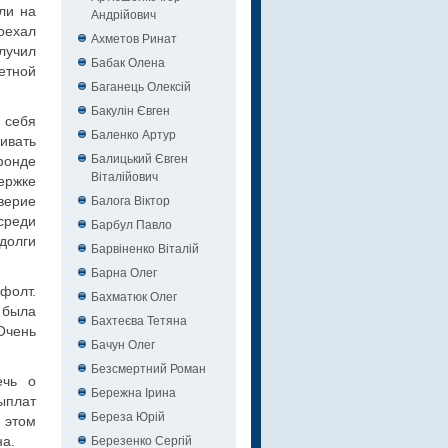
ли на
Андрійович
оехал
Ахметов Ринат
лучил
Бабак Олена
етной
Баганець Олексій
Бакулін Євген
 себя
Баленко Артур
ивать
Балицький Євген
фонде
Віталійович
ержке
Балога Віктор
верие
среди
Барбул Павло
долги
Барвіненко Віталій
Барна Олег
фолт.
Бахматюк Олег
 была
Бахтеєва Тетяна
Очень
Бачун Олег
Безсмертний Роман
ечь о
Бережна Ірина
ыплат
Береза Юрій
 этом
Березенко Сергій
на.