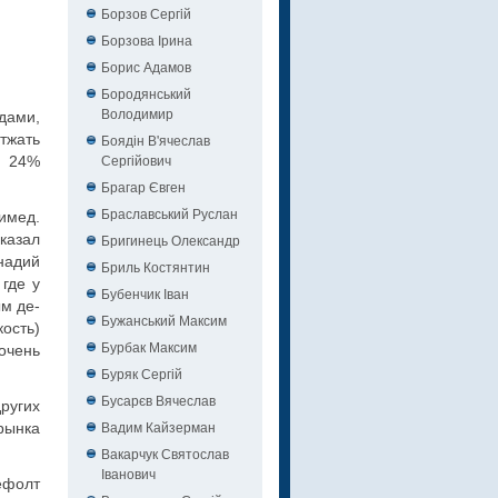
Борзов Сергiй
Борзова Ірина
Борис Адамов
Бородянський
Володимир
дами,
тжать
Боядін В'ячеслав
Сергійович
ь 24%
Брагар Євген
Браславський Руслан
имед.
казал
Бригинець Олександр
надий
Бриль Костянтин
где у
Бубенчик Іван
ым де-
Бужанський Максим
ость)
Бурбак Максим
очень
Буряк Сергій
Бусарєв Вячеслав
ругих
Вадим Кайзерман
рынка
Вакарчук Святослав
Іванович
ефолт