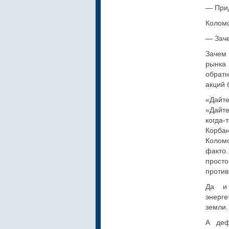
— Прид
Коломо
— Зач
Зачем 
рынка 
обратн
акций 
«Дайте
«Дайт
когда-
Корбан
Коломо
факто.
просто
против
Да и 
энерг
земли.
А деф