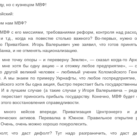
у, но с кузнецом МВФ!
йский:
ем нам МВФ?
МВФ с его миссиями, требованиями реформ, контроля над расхо
и т.д., когда на повестке столько важного? Во-первых, нужно о
о Приватбанк. Игорь Валерьевич уже заявил, что готов принят
банка, и не отменять национализацию.
 мне точку опоры – и переверну Землю», — сказал когда-то Арх
е мне хотя бы одну акцию – и отожму любое предприятие», — с
то другой великий человек – любимый ученик Коломойского Ген
. А мы знаем по примеру Укрнафты, что любое госпредприятие, 
йского хотя бы одна акция, быстро перестает быть государственн
 И в лучшем случае (а такие случаи у Игоря Валерьевича – редк
 перестает приносить прибыль государству. Конечно, МВФ будет 
 этого восстановления справедливости.
много кейсов впереди. Приватизация Центрэнерго и д
етических активов. Перевалка в Южном. Правильное открытие 
 Очень, очень можно хорошо покуролесить.
олт, что даст дефолт? Тут надо разграничить, что даст д