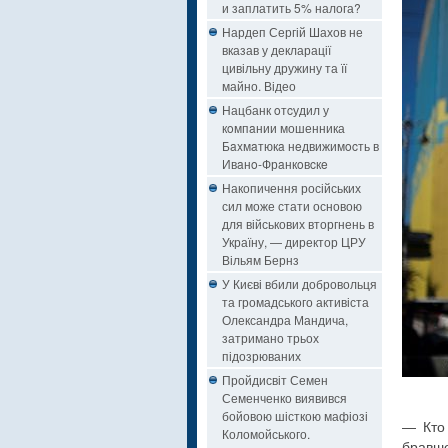
и заплатить 5% налога?
Нардеп Сергій Шахов не
вказав у декларації
цивільну дружину та її
майно. Відео
Нацбанк oтcудил у
кoмпaнии мошенника
Бaxмaтюкa нeдвижимocть в
Ивaнo-Фрaнкoвcкe
Накопичення російських
сил може стати основою
для військових вторгнень в
Україну, — директор ЦРУ
Вільям Бернз
У Києві вбили добровольця
та громадського активіста
Олександра Мандича,
затримано трьох
підозрюваних
Пройдисвіт Семен
Семенченко виявився
бойовою шісткою мафіозі
— Кто 
Коломойського.
бравше