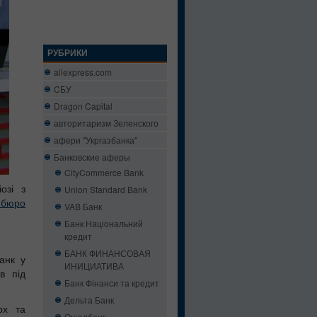
РУБРИКИ
aliexpress.com
CБУ
Dragon Capital
авторитаризм Зеленского
афери "Укргазбанка"
Банковские аферы
CityCommerce Bank
озі з
Union Standard Bank
 бюро
VAB Банк
Банк Національний
кредит
БАНК ФИНАНСОВАЯ
анк у
ИНИЦИАТИВА
в під
Банк Фінанси та кредит
.
Дельта Банк
рх та
Ощадбанк