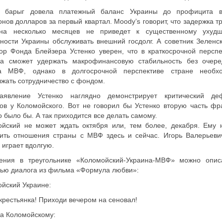
ь барыг довела платежный баланс Украины до профицита 
нов долларов за первый квартал. Moody’s говорит, что задержка 
а несколько месяцев не приведет к существенному ухуд
ности Украины обслуживать внешний госдолг. А советник Зеленск
ор Фонда Блейзера Устенко уверен, что в краткосрочной перспе
на сможет удержать макрофинансовую стабильность без очере
а МВФ, однако в долгосрочной перспективе стране необх
жать сотрудничество с фондом.
аявление Устенко наглядно демонстрирует критический де
ов у Коломойского. Вот не говорил бы Устенко вторую часть фр
 было бы. А так приходится все делать самому.
ойский не может ждать октября или, тем более, декабря. Ему 
ить отношения страны с МВФ здесь и сейчас. Игорь Валерьевич
, играет вдолгую.
ения в треугольнике «Коломойский-Украина-МВФ» можно опис
ью диалога из фильма «Формула любви»:
йский Украине:
крестьянка! Приходи вечером на сеновал!
а Коломойскому: