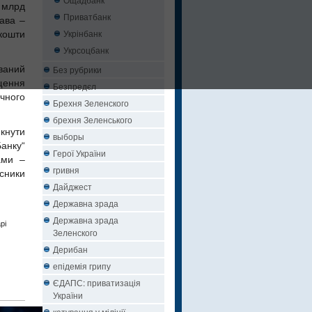
5 млрд
Приватбанк
жава –
Укрінбанк
кошти
Укрсоцбанк
ваний
Без рубрики
щення
Безпредєл
учного
Брехня Зеленского
брехня Зеленського
кнути
выборы
Банку“
Герої України
ами –
гривня
сники
Дайджест
Державна зрада
Державна зрада
рі
Зеленского
Дерибан
епідемія грипу
ЄДАПС: приватизація
України
катування у міліції