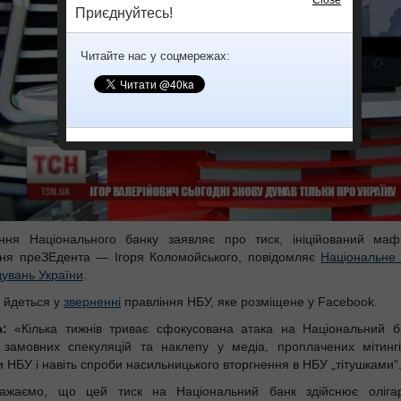
Приєднуйтесь!
Читайте нас у соцмережах:
ння Національного банку заявляє про тиск, ініційований мафі
ня преЗЕдента — Ігоря Коломойського, повідомляє
Національне
дувань України
.
 йдеться у
зверненні
правління НБУ, яке розміщене у Facebook.
а:
«Кілька тижнів триває сфокусована атака на Національний б
замовних спекуляцій та наклепу у медіа, проплачених мітингі
и НБУ і навіть спроби насильницького вторгнення в НБУ „тітушками“
ажаємо, що цей тиск на Національний банк здійснює оліга