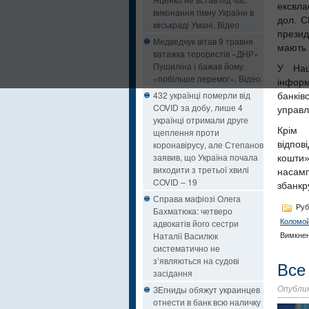
ексвла
виконання гімну України в
дол. С
міськраді Умані. Відео
презид
Медведчук вітав 9 травня
мають 
ватажка терористів «ДНР»
Пушиліна і бажав йому
У Нац
«побільше перемог». Відео
інфор
432 українці померли від
банків
COVID за добу, лише 4
управл
українці отримали друге
Крім 
щеплення проти
коронавірусу, але Степанов
відпов
заявив, що Україна почала
кошти»
виходити з третьої хвилі
насам
COVID – 19
збанкр
Справа мафіозі Олега
Руб
Бахматюка: четверо
Коломой
адвокатів його сестри
Наталії Василюк
Вимкне
систематично не
з’являються на судові
Все
засідання
ЗЕгниды обяжут украинцев
Опублик
отнести в банк всю наличку