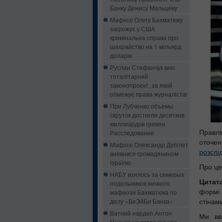
Банку Денису Мальцеву
Мафіозі Олегу Бахматюку
загрожує у США
кримінальна справа про
шахрайство на 1 мільярд
доларів
Руслан Стефанчук вніс
тоталітарний
законопроект, за який
обмежує права журналістів
При Лубченко объемы
скруток достигли десятков
миллиардов гривен.
Расследование
Правлі
оточен
Мафіозі Олександр Дубілет
розслі
виявився громадянином
Ізраїлю
Про це
НАБУ взялось за семерых
Цитат
подельников яичного
мафиози Бахматюка по
формі 
делу «ВиЭйБи Банка»
стінам
Ватний нардеп Антон
Ми вв
Яценко не встав під час