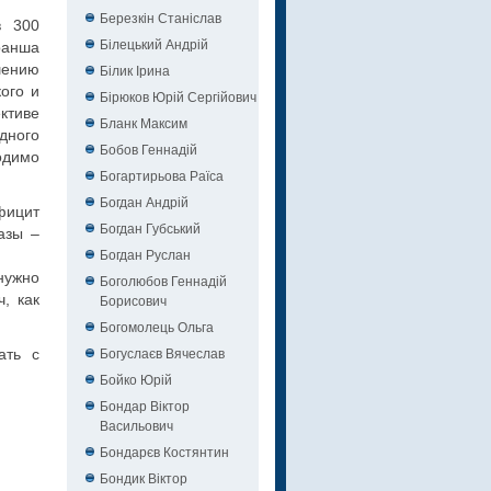
Березкін Станіслав
в 300
Білецький Андрій
транша
шению
Білик Ірина
ого и
Бірюков Юрій Сергійович
ктиве
Бланк Максим
дного
Бобов Геннадій
одимо
Богартирьова Раїса
Богдан Андрій
фицит
Богдан Губський
азы –
Богдан Руслан
нужно
Боголюбов Геннадій
, как
Борисович
Богомолець Ольга
Богуслаєв Вячеслав
ать с
Бойко Юрій
Бондар Віктор
Васильович
Бондарєв Костянтин
Бондик Віктор