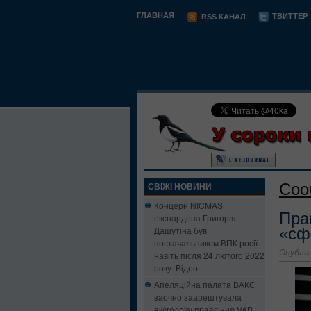
ГЛАВНАЯ
ТВИТТЕР
RSS КАНАЛ
Соо
СВІЖІ НОВИНИ
Концерн NICMAS
Пра
екснардепа Григорія
Дашутіна був
«сф
постачальником ВПК росії
Опублик
навіть після 24 лютого 2022
року. Відео
Апеляційна палата ВАКС
заочно заарештувала
ексголову правління VAB