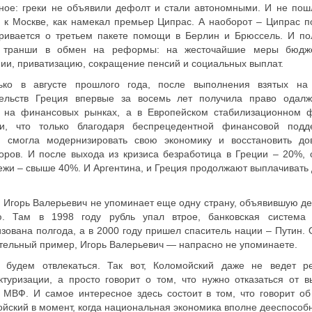
ное: греки не объявили дефолт и стали автономными. И не пош
 к Москве, как намекал премьер Ципрас. А наоборот – Ципрас п
аривается о третьем пакете помощи в Берлин и Брюссель. И по
 транши в обмен на реформы: на жесточайшие меры бюдж
ии, приватизацию, сокращение пенсий и социальных выплат.
ько в августе прошлого года, после выполнения взятых на
тельств Греция впервые за восемь лет получила право одалж
и на финансовых рынках, а в Европейском стабилизационном 
ли, что только благодаря беспрецедентной финансовой подд
я смогла модернизировать свою экономику и восстановить до
оров. И после выхода из кризиса безработица в Греции – 20%, 
жи – свыше 40%. И Аргентина, и Греция продолжают выплачивать 
, Игорь Валерьевич не упоминает еще одну страну, объявившую де
ю. Там в 1998 году рубль упал втрое, банковская система
зована полгода, а в 2000 году пришел спаситель нации – Путин. 
тельный пример, Игорь Валерьевич — напрасно не упоминаете.
 будем отвлекаться. Так вот, Коломойский даже не ведет р
ктуризации, а просто говорит о том, что нужно отказаться от в
 МВФ. И самое интересное здесь состоит в том, что говорит об
йский в момент, когда национальная экономика вполне дееспособ