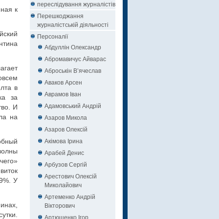
переслідування журналістів
ная к
Перешкоджання
журналістській діяльності
йский
Персоналії
нтина
Абдуллін Олександр
Абромавичус Айварас
агает
Аброськін В’ячеслав
овсем
Аваков Арсен
лта в
Аврамов Іван
ка за
Адамовський Андрій
во. И
ла на
Азаров Микола
Азаров Олексій
Акімова Ірина
обный
волны
Арабей Денис
чего»
Арбузов Сергій
виток
Арестович Олексій
9%. У
Миколайович
Артеменко Андрій
инах,
Вікторович
сутки.
Артюшенко Ігор