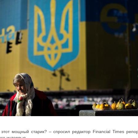
этот мощный старик? – спросил редактор Financial Times репор
го интервью.