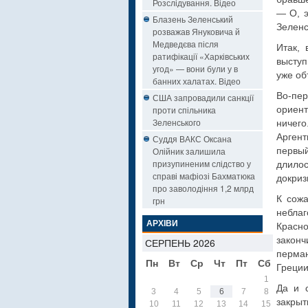
Розслідування. Відео
— О, э
Блазень Зеленський
Зеленс
розважав Януковича й
Медведєва після
Итак,
ратифікації «Харківських
выступ
угод» — вони були у в
уже об
банних халатах. Відео
Во-пе
США запровадили санкції
проти спільника
ориент
Зеленського
ничего
Арген
Суддя ВАКС Оксана
Олійник залишила
первый
призупиненим слідство у
длилос
справі мафіозі Бахматюка
докриз
про заволодіння 1,2 млрд
К сож
грн
небла
АРХІВИ
Красн
закон
СЕРПЕНЬ 2026
перман
Пн
Вт
Ср
Чт
Пт
Сб
Нд
Греции
1
2
Да и 
3
4
5
6
7
8
9
закрыт
10
11
12
13
14
15
16