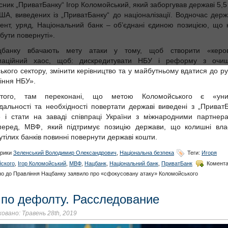
сник „ПриватБанку“ Ігор Коломойський, який заборгував державі 5,
ША, виведених із „ПриватБанку“ до націоналізації. Водночас дер
ент, уряд, Національний банк – об’єднані єдиною позицією, що 
бути повернуті».
банку вбачають мету атаки у тому, щоб створити «керо
маційний хаос, щоб: дискредитувати НБУ і реформу з очи
ського сектору, змінити керівництво та у майбутньому вдатися до р
іння НБУ».
того, там переконані, що метою Коломойського є «уни
ідальності та необхідності повертати державі виведені з „Приват
 і стати на заваді співпраці України з міжнародними партнер
перед, МВФ, який підтримує позицію держави, що колишні вла
утілих банків повинні повернути державі кошти.
рики
Зеленський Володимир Олександрович
,
Національна безпека
Теги:
Игоря
ского
,
Ігор Коломойський
,
МВФ
,
Нацбанк
,
Національний банк
,
ПриватБанк
Комента
но
до Правління Нацбанку заявило про «сфокусовану атаку» Коломойського
 по дефолту. Расследование
овано: Травень 28th, 2019