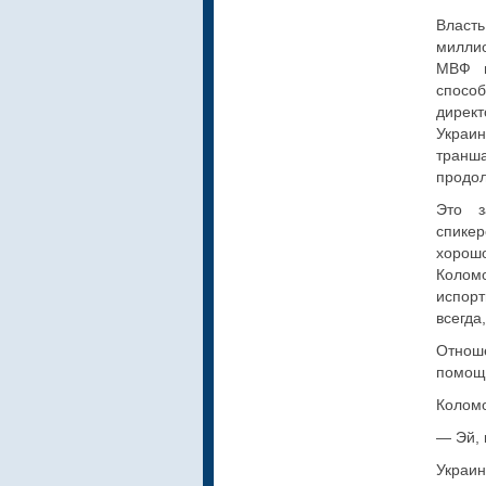
Власт
миллио
МВФ н
способ
директ
Украи
транш
продол
Это з
спикер
хорошо
Колом
испорт
всегда
Отнош
помощ
Коломо
— Эй, 
Украин