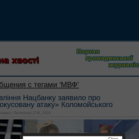
бщения с тегами ‘МВФ’
вління Нацбанку заявило про
окусовану атаку» Коломойського
овано: Листопад 27th, 2019
Close