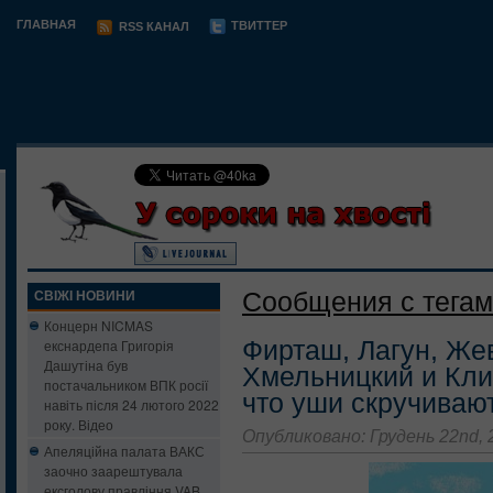
ГЛАВНАЯ
ТВИТТЕР
RSS КАНАЛ
Сообщения с тегам
СВІЖІ НОВИНИ
Концерн NICMAS
Фирташ, Лагун, Же
екснардепа Григорія
Дашутіна був
Хмельницкий и Кли
постачальником ВПК росії
что уши скручивают
навіть після 24 лютого 2022
року. Відео
Опубликовано: Грудень 22nd, 
Апеляційна палата ВАКС
заочно заарештувала
ексголову правління VAB