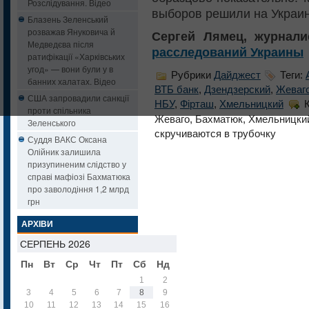
Розслідування. Відео
выборов решили на Украин
Блазень Зеленський
розважав Януковича й
Сергей Лямец, журнали
Медведєва після
расследований Украины
ратифікації «Харківських
угод» — вони були у в
Рубрики
Дайджест
Теги:
банних халатах. Відео
ВТБ банк
,
Дзендзерский
,
Жеваг
США запровадили санкції
НБУ
,
Фірташ
,
Хмельницкий
проти спільника
Жеваго, Бахматюк, Хмельницки
Зеленського
скручиваются в трубочку
Суддя ВАКС Оксана
Олійник залишила
призупиненим слідство у
справі мафіозі Бахматюка
про заволодіння 1,2 млрд
грн
АРХІВИ
СЕРПЕНЬ 2026
Пн
Вт
Ср
Чт
Пт
Сб
Нд
1
2
3
4
5
6
7
8
9
10
11
12
13
14
15
16