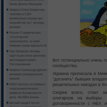
Банку Денису Мальцеву
Мафіозі Олегу Бахматюку
загрожує у США
кримінальна справа про
шахрайство на 1 мільярд
доларів
Руслан Стефанчук вніс
тоталітарний
законопроект, за який
обмежує права журналістів
При Лубченко объемы
скруток достигли десятков
миллиардов гривен.
Вот потенциально очень п
Расследование
сообщества.
Мафіозі Олександр Дубілет
Украина прописала в Мем
виявився громадянином
Ізраїлю
“догонять” бывших владел
НАБУ взялось за семерых
решительных наездах в б
подельников яичного
Скорее всего, стоит з
мафиози Бахматюка по
делу «ВиЭйБи Банка»
олигархов на выборы.
Ватний нардеп Антон
договоренности с НБУ, 
Яценко не встав під час