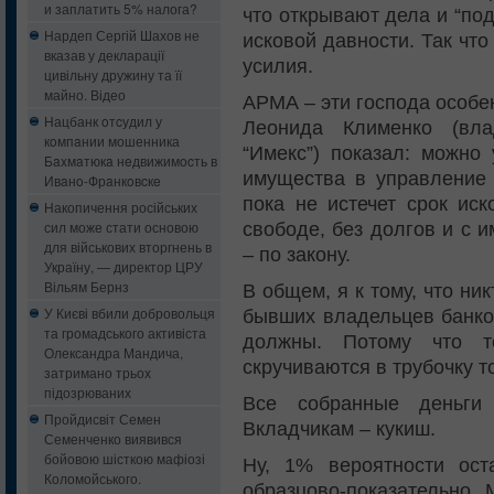
и заплатить 5% налога?
что открывают дела и “под
Нардеп Сергій Шахов не
исковой давности. Так чт
вказав у декларації
усилия.
цивільну дружину та її
майно. Відео
АРМА – эти господа особе
Нацбанк oтcудил у
Леонида Клименко (вла
кoмпaнии мошенника
“Имекс”) показал: можно 
Бaxмaтюкa нeдвижимocть в
имущества в управление 
Ивaнo-Фрaнкoвcкe
пока не истечет срок ис
Накопичення російських
сил може стати основою
свободе, без долгов и с 
для військових вторгнень в
– по закону.
Україну, — директор ЦРУ
Вільям Бернз
В общем, я к тому, что ни
У Києві вбили добровольця
бывших владельцев банков
та громадського активіста
должны. Потому что т
Олександра Мандича,
скручиваются в трубочку т
затримано трьох
підозрюваних
Все собранные деньги
Пройдисвіт Семен
Вкладчикам – кукиш.
Семенченко виявився
бойовою шісткою мафіозі
Ну, 1% вероятности ост
Коломойського.
образцово-показательно. 