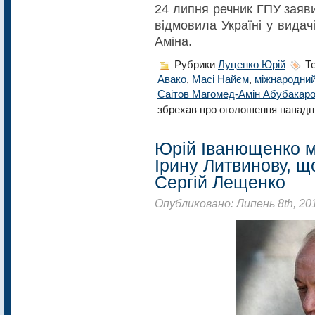
24 липня речник ГПУ заяв
відмовила Україні у вида
Аміна.
Рубрики
Луценко Юрій
Те
Авако
,
Масі Найєм
,
міжнародни
Саітов Магомед-Амін Абубакар
збрехав про оголошення нападн
Юрій Іванющенко 
Ірину Литвинову, щ
Сергій Лещенко
Опубликовано: Липень 8th, 20