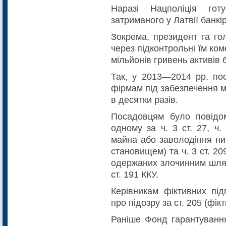
Наразі Нацполіція гот
затриманого у Латвії банкі
Зокрема, президент та го
через підконтрольні їм ко
мільйонів гривень активів 
Так, у 2013—2014 рр. по
фірмам під забезпечення м
в десятки разів.
Посадовцям було повідо
одному за ч. 3 ст. 27, ч.
майна або заволодіння н
становищем) та ч. 3 ст. 20
одержаних злочинним шляхо
ст. 191 ККУ.
Керівникам фіктивних пі
про підозру за ст. 205 (фік
Раніше Фонд гарантування