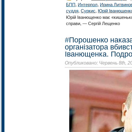
БПП
,
Интерпол
,
Ирина Литвино
суддя
,
Суркис
,
Юрій Іванющенк
Юрій Іванющенко має «кишенько
справи, — Сергій Лещенко
#Порошенко наказа
організатора вбивс
Іванющенка. Подро
Опубликовано: Червень 8th, 2