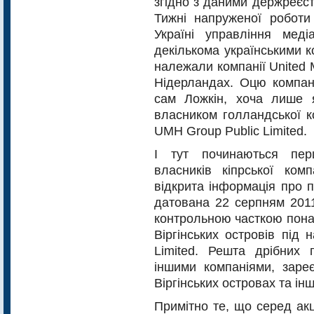
згідно з даними держреєс
Тижні напруженої робот
Україні управління меді
декількома українськими к
належали компанії United M
Нідерландах. Оцю компан
сам Ложкін, хоча лише 
власником голландської к
UMH Group Public Limіted.
І тут починаються пер
власників кіпрської ком
відкрита ін­формація про п
датована 22 серпням 2011
контрольною часткою пона
Віргінських островів під на
Limited. Решта дрібних 
іншими компаніями, зареє
Віргінських островах та ін
Примітно те, що серед акціо