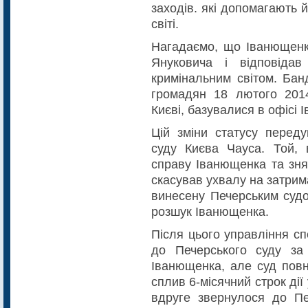
заходів. які допомагають 
світі.
Нагадаємо, що Іванющенк
Януковича і відповідав
кримінальним світом. Банд
громадян 18 лютого 2014
Києві, базувалися в офісі
Цій зміни статусу переду
суду Києва Чауса. Той, в
справу Іванющенка та зняв
скасував ухвалу на затрим
винесену Печерським судо
розшук Іванющенка.
Після цього управління с
до Печерського суду з
Іванющенка, але суд повн
сплив 6-місячний строк дії
вдруге звернулося до Пе