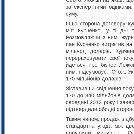
за експертними оцінками,
суму.
Інша сторона договору куп
м’ї” Курченко, у ті дні
Розмовляючи з ним, журна
пан Курченко витратив на
мільярд доларів. Курчен
перераховувати свої поку
йдеться про бізнес Лож­кі
ним, підсумовує: “Отож, У
170 мільйонів доларів”.
Зіставивши свідчення поку
170 до 340 мільйонів дол
середині 2013 року і заве
підтвердили обидві сторон
Таким чином, продаж відбу
стандартна угода між дв
ворушили минулого. О