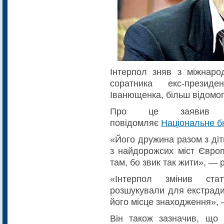
Інтерпол зняв з міжнаро
соратника екс-презид
Іванющенка, більш відомог
Про це заявив д
повідомляє
Національне б
«Його дружина разом з ді
з найдорожсих міст Європ
там, бо звик так жити», — 
«Інтерпол змінив ста
розшукували для екстради
його місце знаходження», 
Він також зазначив, що 