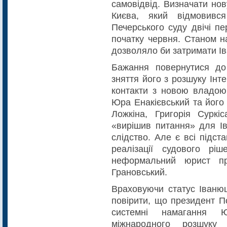
самовідвід. Визначати нов
Києва, який відмовивс
Печерського суду двічі п
початку червня. Станом н
дозволяло би затримати І
Бажання повернутися до
зняття його з розшуку Ін
контакти з новою владою
Юра Енакієвський та його
Ложкіна, Григорія Суркі
«вирішив питання» для І
слідство. Але є всі підс
реалізації судового рі
неформальний юрист пр
Грановський.
Враховуючи статус Іваню
повірити, що президент 
системні намагання Ю
міжнародного розшуку 