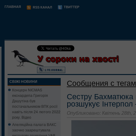
ГЛАВНАЯ
ТВИТТЕР
RSS КАНАЛ
Сообщения с тегам
СВІЖІ НОВИНИ
Концерн NICMAS
Сестру Бахматюка н
екснардепа Григорія
Дашутіна був
розшукує Інтерпол
постачальником ВПК росії
навіть після 24 лютого 2022
Опубликовано: Квітень 28th, 
року. Відео
Апеляційна палата ВАКС
заочно заарештувала
ексголову правління VAB