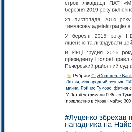
строк ліквідації ПАТ «
березня 2019 року включно
21 листопада 2014 року
тимчасову адміністрацію в
У березні 2015 року НБ
ліцензію та ліквідувати цей
В кінці грудня 2016 рок
президенту і голові правл
Печерський районний суд 
Рубрики
CityCommerce Bank
Латвія
,
міжнародний розшук
,
ПА
майна
,
Рэйнис Тумовс
,
фіктивне
У Латвії затримали Рейніса Тум
привласнив в Україні майже 300 
#Луценко збрехав 
нападника на Найє