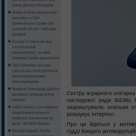
Банку Денису Мальцеву
Мафіозі Олегу Бахматюку
загрожує у США
кримінальна справа про
шахрайство на 1 мільярд
доларів
Руслан Стефанчук вніс
тоталітарний
законопроект, за який
обмежує права журналістів
При Лубченко объемы
скруток достигли десятков
миллиардов гривен.
Расследование
Мафіозі Олександр Дубілет
Cестру аграрного олігарх
виявився громадянином
Ізраїлю
наглядової ради ВіЕйБі
заарештували, оскільки сл
НАБУ взялось за семерых
подельников яичного
розшукує Інтерпол.
мафиози Бахматюка по
делу «ВиЭйБи Банка»
Про це йдеться у мотиву
Ватний нардеп Антон
судді Вищого антикорупці
Яценко не встав під час