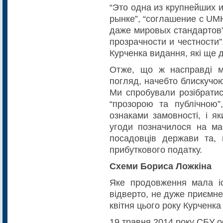
“Это одна из крупнейших 
рынке”, “соглашение с UM
даже мировых стандартов”
прозрачности и честности”
Курченка видання, які ще 
Отже, що ж насправді м
погляд, начебто блискучо
Ми спробували розібратис
“про­зорою та публічною”
ознаками замовності, і я
угоди позначилося на ма
посадовців держави та, 
прибуткового податку.
Схеми Бориса Ложкіна
Яке продовження мала іс
відверто, не дуже приємне 
квіт­ня цього року Курчен
19 травня 2014 року СБУ о