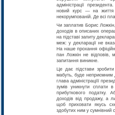
адміністрації президента
новий курс — на життя в
некорумпованій. Де всі пла
Чи заплатив Борис Ложкін,
доходів в описаних опера
на підставі запиту деклар
меж: у декларації не вказ
На наше прохання офіційн
пан Ложкін не відповів, 
запитання виникне.
Це дає підстави зробити 
мабуть, буде неприємним 
глава адміністраціїї през
зумів уникнути сплати в 
прибуткового податку. 
доходів від продажу, а л
щоб приховати якусь схе
здобутих ним у сумнівний с