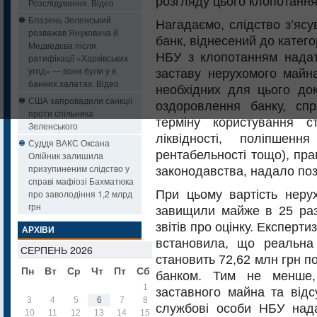
розгляду цього клопотання
Розслідування. Відео
Блазень Зеленський
Нагадаємо, слідство з’ясу
розважав Януковича й
банк, віднесений до катего
Медведєва після
НБУ з клопотанням надати
ратифікації «Харківських
угод» — вони були у в
заставу нерухомого майна
банних халатах. Відео
необхідних для цього док
США запровадили санкції
оздоровлення банку, сп
проти спільника
терміну користування с
Зеленського
ліквідності, поліпшення
Суддя ВАКС Оксана
рентабельності тощо), пр
Олійник залишила
призупиненим слідство у
законодавства, надало поз
справі мафіозі Бахматюка
При цьому вартість нерух
про заволодіння 1,2 млрд
грн
завищили майже в 25 раз
звітів про оцінку. Експерт
АРХІВИ
встановила, що реальна 
СЕРПЕНЬ 2026
становить 72,62 млн грн п
Пн
Вт
Ср
Чт
Пт
Сб
Нд
банком. Тим не менше,
1
2
заставного майна та відсу
3
4
5
6
7
8
9
службові особи НБУ нада
10
11
12
13
14
15
16