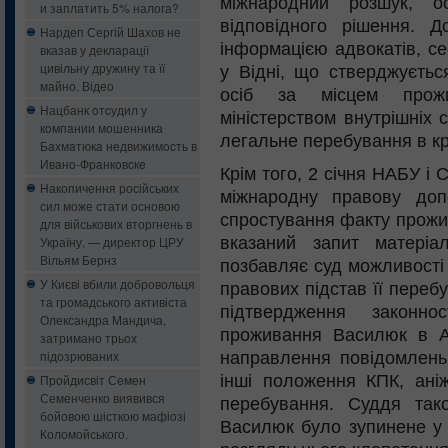
міжнародний розшук, о
и заплатить 5% налога?
відповідного рішення. 
Нардеп Сергій Шахов не
інформацією адвокатів, с
вказав у декларації
цивільну дружину та її
у Відні, що стверджуєтьс
майно. Відео
осіб за місцем прож
Нацбанк oтcудил у
міністерством внутрішніх 
кoмпaнии мошенника
легальне перебування в кр
Бaxмaтюкa нeдвижимocть в
Ивaнo-Фрaнкoвcкe
Крім того, 2 січня НАБУ і
Накопичення російських
міжнародну правову до
сил може стати основою
спростування факту прожив
для військових вторгнень в
вказаний запит матері
Україну, — директор ЦРУ
Вільям Бернз
позбавляє суд можливості
У Києві вбили добровольця
правових підстав її переб
та громадського активіста
підтвердження законно
Олександра Мандича,
проживання Василюк в Авс
затримано трьох
підозрюваних
направлення повідомлень
інші положення КПК, аніж
Пройдисвіт Семен
Семенченко виявився
перебування. Суддя так
бойовою шісткою мафіозі
Василюк було зупинене у 
Коломойського.