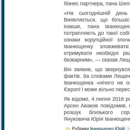
бізнес партнера, пана Ше
«На сьогоднішній день
Виявляється, що більшіс
інакше, пана Іванющен
потрапляють до такої соб
ознаки корупційної зло
Іванющенку зловживат
отримувати необхідні р
безкарним», — сказав Лещ
Він заявив, що звернувся
фактів. За словами Лещен
Іванющенка «нічого не о
Європі і може вільно пересу
Як відомо, 4 липня 2016 ро
Арсен Аваков повідомив, 
розшук близького сора
Януковича Юрія Іванющен
Рубрики
Іванющенко Юрій