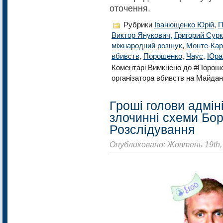
оточення.
Рубрики
Іванющенко Юрій
,
П
Виктор Янукович
,
Григорий Сур
міжнародний розшук
,
Монте-Ка
вбивств
,
Порошенко
,
Чаус
,
Юра 
Коментарі Вимкнено
до #Пороше
організатора вбивств на Майдан
Гроші голови адмін
злочинні схеми Бор
Розслідування
Опубликовано: Жовтень 19th,