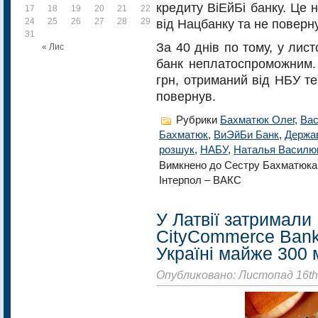
кредиту ВіЕйБі банку. Це
17
18
19
20
21
22
23
24
25
26
27
28
29
від Нацбанку та не поверну
30
31
За 40 днів по тому, у лис
« Лис
банк неплатоспроможним. 
грн, отриманий від НБУ те
повернув.
Рубрики
Бахматюк Олег
,
Вас
Бахматюк
,
ВиЭйБи Банк
,
Держав
розшук
,
НАБУ
,
Наталья Василю
Вимкнено
до Сестру Бахматюка 
Інтерпол – ВАКС
У Латвії затримали
CityCommerce Bank
Україні майже 300 
Опубликовано: Листопад 16th