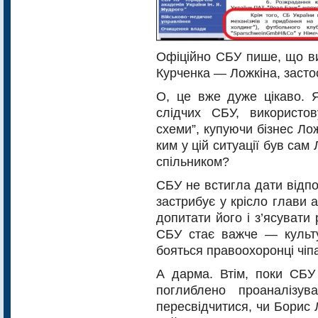
Офіційно СБУ пише, що ви
Курченка — Ложкіна, засто
О, це вже дуже цікаво. 
слідчих СБУ, використов
схеми”, купуючи бізнес Ло
ким у цій ситуації був са
спільником?
СБУ не встигла дати відп
застрибує у крісло глави а
допитати його і з’ясувати
СБУ стає важче — культур
бояться правоохоронці чіп
А дарма. Втім, поки СБУ
поглиблено проаналізу
пересвідчитися, чи Борис 