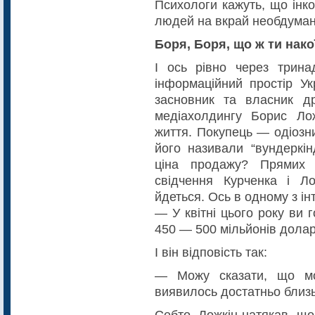
Психологи кажуть, що інк
людей на вкрай необдумані
Боря, Боря, що ж ти нако
І ось рівно через трина
інформаційний простір Ук
засновник та власник др
медіахолдингу Борис Ло
життя. Покупець — одіозн
його називали “вун­деркі
ціна продажу? Прямих 
свідчення Курченка і Л
йдеться. Ось в одному з ін
— У квітні цього року ви 
450 — 500 мільйонів дола
І він відповість так:
— Можу сказати, що мо
виявилось достатньо близь
Себто, Ложкін натякав, що