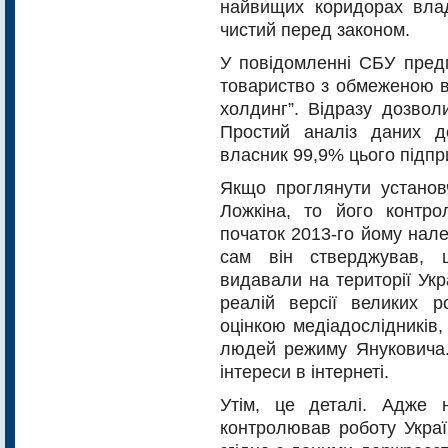
найвищих коридорах влад
чистий перед законом.
У повідомленні СБУ предм
товариство з обмеженою в
холдинг”. Відразу дозвол
Простий аналіз даних д
власник 99,9% цього підпр
Якщо проглянути установч
Ложкіна, то його контро
початок 2013-го йому нале
сам він стверджував, 
видавали на території Укр
реалій версії великих ро
оцінкою медіадослідників,
людей режиму Януковича.
інтереси в інтер­неті.
Утім, це деталі. Адже 
контролював роботу Украї