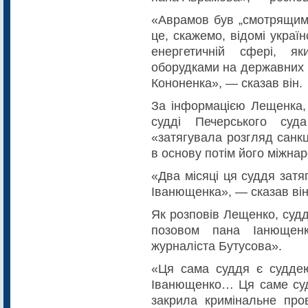
«Аврамов був „смотрящим“
це, скажемо, відомі україн
енергетичній сфері, я
оборудками на державних 
Кононенка», — сказав він.
За інформацією Лещенка,
судді Печерського суд
«затягувала розгляд санк
в основу потім його міжна
«Два місяці ця суддя зат
Іванющенка», — сказав він
Як розповів Лещенко, суд
позовом пана Іанющенк
журналіста Бутусова».
«Ця сама суддя є суддею
Іванющенко… Ця саме судд
закрила кримінальне про