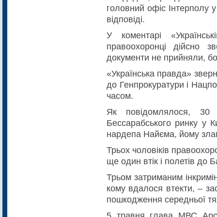
головний офіс Інтерполу у
відповіді.
У коментарі «Українсь
правоохоронці дійсно зв
документи не прийняли, бо
«Українська правда» зверн
до Генпрокуратури і Нацпо
часом.
Як повідомлялося, 30 
Бессарабського ринку у К
нардепа Найєма, йому зла
Трьох чоловіків правоохор
ще один втік і полетів до Б
Трьом затриманим інкриміну
кому вдалося втекти, – за
пошкодження середньої тяж
5 травня глава МВС Арс