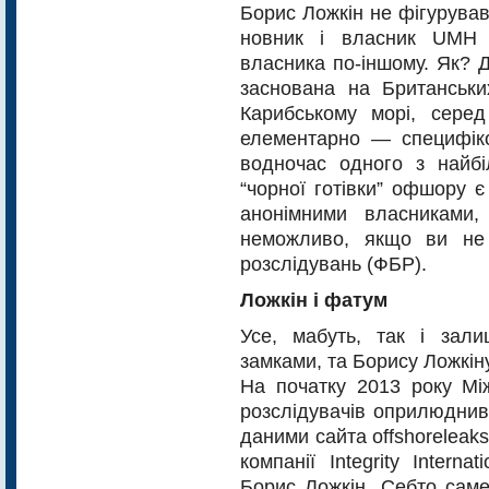
Борис Ложкін не фігурував
новник і власник UMH 
власника по-іншому. Як? 
заснована на Британськи
Карибському мо­рі, сере
елементарно — спе­цифіко
водночас одного з найбі
“чорної готівки” офшору є
анонімними власниками, 
неможливо, якщо ви не
розслідувань (ФБР).
Ложкін і фатум
Усе, мабуть, так і зал
замками, та Борису Ложкі
На початку 2013 року Між
розслідувачів оприлюднив
даними сайта offsho­releaks.
компанії Integrity Inter­n
Борис Ложкін. Себто саме 