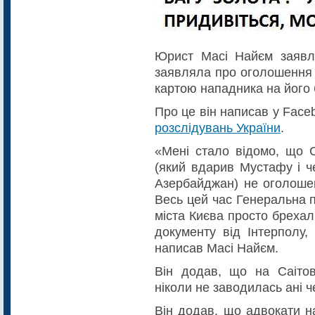
Юрист Масі Найєм заявля
заявляла про оголошення 
картою нападника на його
Про це він написав у Face
розслідувань України
.
«Мені стало відомо, що 
(який вдарив Мустафу і ч
Азербайджан) не оголошен
Весь цей час Генеральна 
міста Києва просто брехал
документу від Інтерполу,
написав Масі Найєм.
Він додав, що на Саіто
ніколи не заводилась ані ч
Він додав, що адвокати н