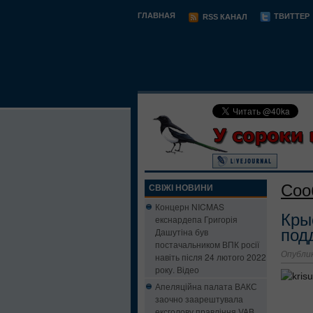
ГЛАВНАЯ
ТВИТТЕР
RSS КАНАЛ
Соо
СВІЖІ НОВИНИ
Концерн NICMAS
Кры
екснардепа Григорія
Дашутіна був
под
постачальником ВПК росії
Опублик
навіть після 24 лютого 2022
року. Відео
Апеляційна палата ВАКС
заочно заарештувала
ексголову правління VAB