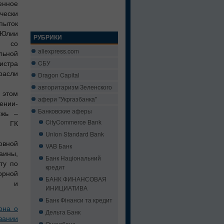
нное
чески
пыток
Юлии
РУБРИКИ
ся со
aliexpress.com
льной
CБУ
истра
расли
Dragon Capital
авторитаризм Зеленского
этом
афери "Укргазбанка"
нии-
Банковские аферы
ежь –
CityCommerce Bank
и ГК
Union Standard Bank
овной
VAB Банк
аины,
Банк Національний
ту по
кредит
рной
БАНК ФИНАНСОВАЯ
 и
ИНИЦИАТИВА
Банк Фінанси та кредит
она о
Дельта Банк
вании
Ощадбанк