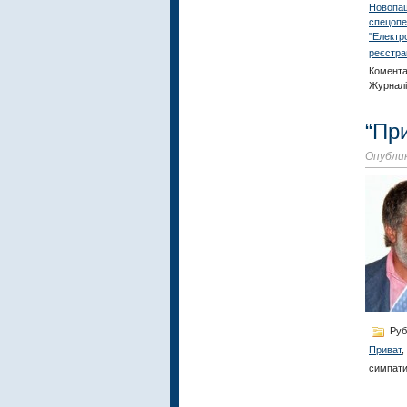
Новопаш
спецопе
"Електр
реєстрац
Комента
Журналі
“Пр
Опублик
Руб
Приват
,
симпат