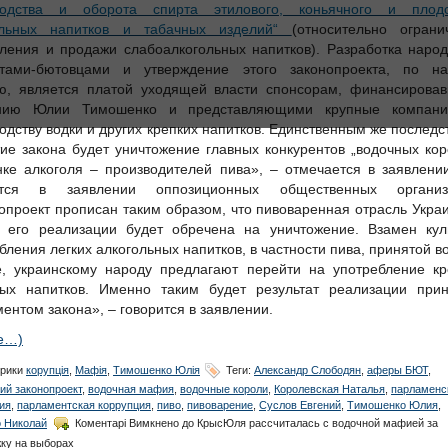
водства и оборота спирта этилового, коньячного и плодо
ольных напитков и табачных изделий“
(относительно ограни
ления и продажи слабоалкогольных напитков). Разработка наро
атами-бютовцами и утверждение этого законопроекта, по н
ю, является платой уходящей власти спонсорам, финансирова
нию Юлии Тимошенко и представляющими крупные компан
одству водки и других крепких напитков. Единственным же послед
ие закона будет уничтожение главных конкурентов „водочных кор
ке алкоголя – производителей пива», – отмечается в заявлении
ится в заявлении оппозиционных общественных организ
опроект прописан таким образом, что пивоваренная отрасль Украи
е его реализации будет обречена на уничтожение. Взамен кул
бления легких алкогольных напитков, в частности пива, принятой в
е, украинскому народу предлагают перейти на употребление кр
ных напитков. Именно таким будет результат реализации прин
ентом закона», – говорится в заявлении.
е…)
рики
корупція
,
Мафія
,
Тимошенко Юлія
Теги:
Александр Слободян
,
аферы БЮТ
,
ий законопроект
,
водочная мафия
,
водочные короли
,
Королевская Наталья
,
парламенс
ия
,
парламентская коррупция
,
пиво
,
пивоварение
,
Суслов Евгений
,
Тимошенко Юлия
,
 Николай
Коментарі Вимкнено
до КрысЮля рассчиталась с водочной мафией за
ку на выборах