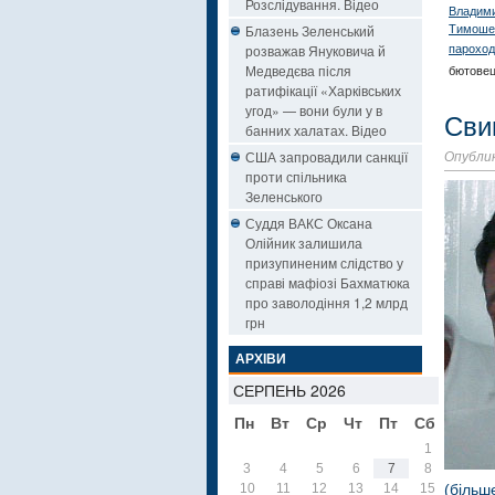
Розслідування. Відео
Владим
Блазень Зеленський
Тимоше
розважав Януковича й
пароход
Медведєва після
бютовец
ратифікації «Харківських
угод» — вони були у в
Сви
банних халатах. Відео
США запровадили санкції
Опублик
проти спільника
Зеленського
Суддя ВАКС Оксана
Олійник залишила
призупиненим слідство у
справі мафіозі Бахматюка
про заволодіння 1,2 млрд
грн
АРХІВИ
СЕРПЕНЬ 2026
Пн
Вт
Ср
Чт
Пт
Сб
Нд
1
2
3
4
5
6
7
8
9
10
11
12
13
14
15
(більш
16