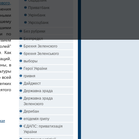
вого,
Приватбанк
чения
Укрінбанк
дными
ашему
Укрсоцбанк
вшими
Без рубрики
ии по
Безпредєл
ствием
Брехня Зеленского
олей“
. Как
брехня Зеленського
аций,
выборы
ны, в
Герої України
ьтуры
гривня
о всей
Дайджест
епких
ятого
Державна зрада
Державна зрада
Зеленского
Дерибан
епідемія грипу
кая
ЄДАПС: приватизація
України
катування у міліції