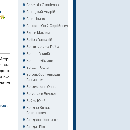
Березкін Станіслав
Білецький Андрій
ї
Білик Ірина
Бірюков Юрій Сергійович
Бланк Максим
Бобов Геннадій
Богартирьова Раїса
Богдан Андрій
Игорь
Богдан Губський
явил,
Богдан Руслан
одного
Боголюбов Геннадій
и как.
Борисович
лячке
Богомолець Ольга
Богуслаєв Вячеслав
Бойко Юрій
горь
,
Бондар Віктор
Васильович
Бондарєв Костянтин
Бондик Віктор