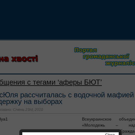
бщения с тегами ‘аферы БЮТ’
сЮля рассчиталась с водочной мафией
держку на выборах
овано: Січень 23rd, 2010
Всеукраинское объеди
«Молодежь – над
Украины» и Граждан
Close