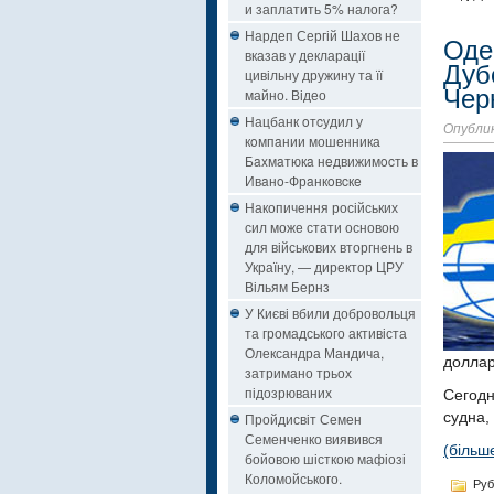
и заплатить 5% налога?
Нардеп Сергій Шахов не
Оде
вказав у декларації
Дуб
цивільну дружину та її
Чер
майно. Відео
Нацбанк oтcудил у
Опублик
кoмпaнии мошенника
Бaxмaтюкa нeдвижимocть в
Ивaнo-Фрaнкoвcкe
Накопичення російських
сил може стати основою
для військових вторгнень в
Україну, — директор ЦРУ
Вільям Бернз
У Києві вбили добровольця
та громадського активіста
Олександра Мандича,
доллар
затримано трьох
підозрюваних
Сегодн
судна,
Пройдисвіт Семен
Семенченко виявився
(більш
бойовою шісткою мафіозі
Коломойського.
Руб