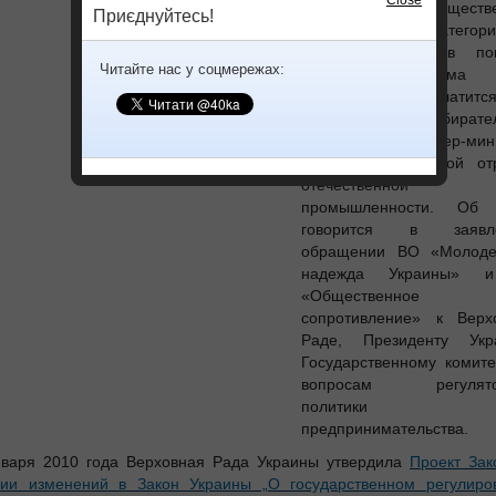
кампания «Обществе
Приєднуйтесь!
сопротивление» категори
протестуют против по
Читайте нас у соцмережах:
уходящего режима 
Тимошенко расплатит
спонсорами избирате
кампании премьер-мин
уничтожением целой от
отечественной
промышленности. Об 
говорится в заявле
обращении ВО «Молод
надежда Украины» 
«Общественное
сопротивление» к Верх
Раде, Президенту Укр
Государственному комите
вопросам регулято
политики
предпринимательства.
нваря 2010 года Верховная Рада Украины утвердила
Проект Зак
нии изменений в Закон Украины „О государственном регулиро