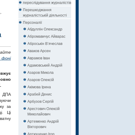
переслідування журналістів
Перешкоджання
-
журналістській діяльності
Персоналії
Абдуллін Олександр
а
Абромавичус Айварас
Аброськін В’ячеслав
Аваков Арсен
тайте
Аврамов Іван
 фоні
Адамовський Андрій
Азаров Микола
вжує
совно
Азаров Олексій
.
Акімова Ірина
Арабей Денис
 ДПА
шуючи
Арбузов Сергій
ку за
Арестович Олексій
і. Ці
Миколайович
ватну
Артеменко Андрій
Вікторович
Артюшенко Ігор