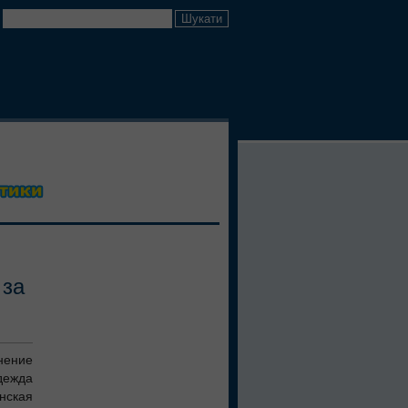
 за
нение
ежда
ская