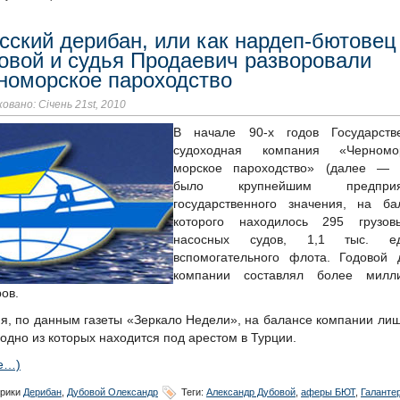
сский дерибан, или как нардеп-бютовец
овой и судья Продаевич разворовали
номорское пароходство
овано: Січень 21st, 2010
В начале 90-х годов Государств
судоходная компания «Черномо
морское пароходство» (далее —
было крупнейшим предприя
государственного значения, на ба
которого находилось 295 грузо
насосных судов, 1,1 тыс. ед
вспомогательного флота. Годовой 
компании составлял более милл
ов.
я, по данным газеты «Зеркало Недели», на балансе компании лиш
 одно из которых находится под арестом в Турции.
е…)
рики
Дерибан
,
Дубовой Олександр
Теги:
Александр Дубовой
,
аферы БЮТ
,
Галанте