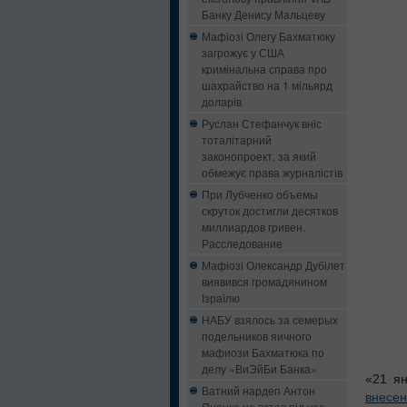
Банку Денису Мальцеву
Мафіозі Олегу Бахматюку
загрожує у США
кримінальна справа про
шахрайство на 1 мільярд
доларів
Руслан Стефанчук вніс
тоталітарний
законопроект, за який
обмежує права журналістів
При Лубченко объемы
скруток достигли десятков
миллиардов гривен.
Расследование
Мафіозі Олександр Дубілет
виявився громадянином
Ізраїлю
НАБУ взялось за семерых
подельников яичного
мафиози Бахматюка по
делу «ВиЭйБи Банка»
«21 я
Ватний нардеп Антон
внесе
Яценко не встав під час