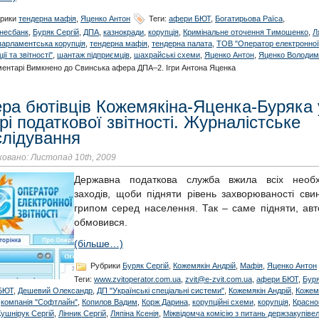
рики
тендерна мафія
,
Яценко Антон
Теги:
афери БЮТ
,
Богатирьова Раїса
,
несбанк
,
Буряк Сергій
,
ДПА
,
казнокради
,
корупція
,
Кримінальне оточення Тимошенко
,
Л
парламентська корупція
,
тендерна мафія
,
тендерна палата
,
ТОВ "Оператор електронної
ії та звітності"
,
шантаж підприємців
,
шахрайські схеми
,
Яценко Антон
,
Яценко Володим
ментарі Вимкнено
до Свинська афера ДПА–2. Ігри Антона Яценка
ра бютівців Кожемякіна-Яценка-Буряка 
і податкової звітності. Журналістське
слідування
овано: Листопад 10th, 2009
Державна податкова служба вжила всіх необх
заходів, щоби підняти рівень захворюваності сви
грипом серед населення. Так – саме підняти, авт
обмовився.
(більше…)
Рубрики
Буряк Сергій
,
Кожемякін Андрій
,
Мафія
,
Яценко Антон
Теги:
www.zvitoperator.com.ua
,
zvit@e-zvit.com.ua
,
афери БЮТ
,
Бур
БЮТ
,
Дешевий Олександр
,
ДП "Українські спеціальні системи"
,
Кожемякін Андрій
,
Кожем
,
компанія "Софтлайн"
,
Копилов Вадим
,
Корж Дарина
,
корупційні схеми
,
корупція
,
Красно
Кушнірук Сергій
,
Лінник Сергій
,
Ляпіна Ксенія
,
Міжвідомча комісію з питань держзакупіве