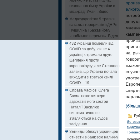
произ
виконання гімну України в
алког
міськраді Умані. Відео
потреб
Медведчук вітав 9 травня
депут
ватажка терористів «ДНР»
мнени
Пушиліна і бажав йому
кампа
«побільше перемог». Відео
произв
432 українці померли від
принят
COVID за добу, лише 4
на рын
українці отримали друге
говор
щеплення проти
коронавірусу, але Степанов
«закон
заявив, що Україна почала
случа
виходити з третьої хвилі
употре
COVID – 19
Европ
Справа мафіозі Олега
спирт
Бахматюка: четверо
парлам
адвокатів його сестри
(більш
Наталії Василюк
систематично не
Руб
з’являються на судові
бютовск
засідання
коррупц
ЗЕгниды обяжут украинцев
Томенко
отнести в банк всю наличку
поддерж