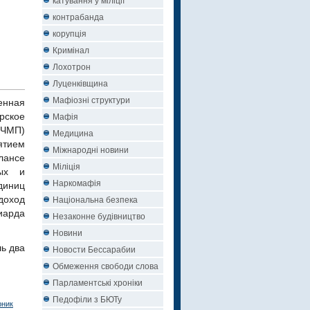
контрабанда
корупція
Кримінал
Лохотрон
Луценківщина
Мафіозні структури
енная
Мафія
рское
 ЧМП)
Медицина
тием
Міжнародні новини
лансе
Міліція
вых и
Наркомафія
иниц
Національна безпека
доход
иарда
Незаконне будівництво
Новини
ь два
Новости Бессарабии
Обмеження свободи слова
Парламентські хроніки
Педофіли з БЮТу
рник