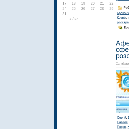
17
18
19
20
21
22
23
Руб
24
25
26
27
28
29
30
Брокбиз
31
Ксенія
,
« Лис
реєстрац
Ко
Афе
сфер
роз
Опублик
Сергій
,
Наталя
Петро
,