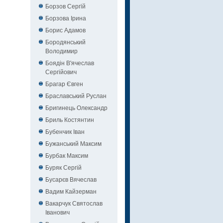
Борзов Сергiй
Борзова Ірина
Борис Адамов
Бородянський
Володимир
Боядін В'ячеслав
Сергійович
Брагар Євген
Браславський Руслан
Бригинець Олександр
Бриль Костянтин
Бубенчик Іван
Бужанський Максим
Бурбак Максим
Буряк Сергій
Бусарєв Вячеслав
Вадим Кайзерман
Вакарчук Святослав
Іванович