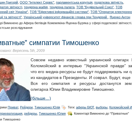
ин Григорій
,
ООО "Інтелект Сервіс"
,
парламентська корупція
,
податкова звітність
,
ратор звітності
,
тендерна мафія
,
тендерна палата
,
ТОВ "Будівельний Союз"
,
ТОВ
онний світ України"
,
ТОВ "Ефективні інформаційні системи"
,
ТОВ "Оператор електронно
ії та звітності"
,
Український університет фінансів і права при Тендерній
,
Яценко Антон
рі Вимкнено
до Афера бютівців Кожемякіна-Яценка-Буряка у сфері податкової звітності.
стське розслідування
иватные” симпатии Тимошенко
овано: Вересень 5th, 2009
Совсем недавно известный украинский олигарх 
Коломойский в интервью “Украинской правде” за
что его медиа-ресурсы не будут поддерживать ни 
из кандидатов в Президенты. И соврал. Будут, еще 
Вся его симпатия и ресурсы достанутся зем
олигарха Юлии Владимировне Тимошенко.
(більше…)
рики
Приват
,
Рейдери
,
Тимошенко Юлія
Теги:
аферы БЮТ
,
выборы
,
Коломойский И
прихватизация
,
рейдеры
,
Тимошенко Юлия
Коментарі Вимкнено
до “Приватные”
ии Тимошенко