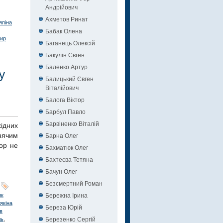
Андрійович
Ахметов Ринат
япіна
Бабак Олена
ир
Баганець Олексій
Бакулін Євген
Баленко Артур
у
Балицький Євген
Віталійович
Балога Віктор
Барбул Павло
Барвіненко Віталій
ідних
Барна Олег
нячим
ор не
Бахматюк Олег
Бахтеєва Тетяна
Бачун Олег
Безсмертний Роман
Бережна Ірина
як
якіна
Береза Юрій
в
Березенко Сергій
ль
,