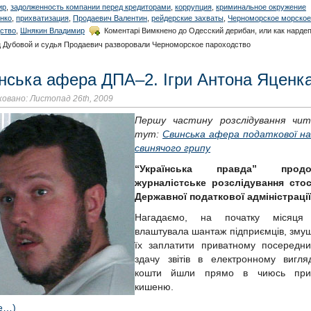
ир
,
задолженность компании перед кредиторами
,
коррупция
,
криминальное окружение
нко
,
прихватизация
,
Продаевич Валентин
,
рейдерские захваты
,
Черноморское морское
ство
,
Шнякин Владимир
Коментарі Вимкнено
до Одесский дерибан, или как нардеп
 Дубовой и судья Продаевич разворовали Черноморское пароходство
нська афера ДПА–2. Ігри Антона Яценк
овано: Листопад 26th, 2009
Першу частину розслідування чи
тут:
Свинська афера податкової на
свинячого грипу
“Українська правда” продо
журналістське розслідування сто
Державної податкової адміністрації
Нагадаємо, на початку місяця
влаштувала шантаж підприємців, зму
їх заплатити приватному посередни
здачу звітів в електронному вигляд
кошти йшли прямо в чиюсь при
кишеню.
е…)