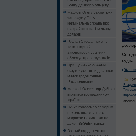
Банку Денису Мальцеву
Мафіозі Олегу Бахматюку
загрожує у США
кримінальна справа про
шахрайство на 1 мільярд
доларів
Руслан Стефанчук вніс
доллар
тоталітарний
законопроект, за який
Сегодн
обмежує права журналістів
судна,
При Лубченко объемы
(більш
скруток достигли десятков
миллиардов гривен.
Руб
Расследование
Владим
Мафіозі Олександр Дубілет
Тимоше
виявився громадянином
пароход
Ізраїлю
бютовец
НАБУ взялось за семерых
подельников яичного
мафиози Бахматюка по
делу «ВиЭйБи Банка»
Ватний нардеп Антон
Яценко не встав під час