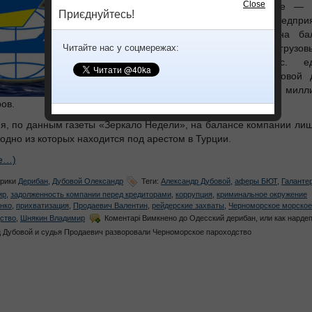
Close
морское пароходство» (далее —
Приєднуйтесь!
было крупнейшим предприя
государственного значения, на ба
Читайте нас у соцмережах:
которого находилось 295 грузо
насосных судов, 1,1 тыс. ед
вспомогательного флота. Годовой 
компании составлял более милл
ов.
я, по данным газеты «Зеркало Недели», на балансе компании лиш
 одно из которых находится под арестом в Турции.
е…)
рики
Дерибан
,
Дубовой Олександр
Теги:
Александр Дубовой
,
аферы БЮТ
,
Галанте
ир
,
задолженность компании перед кредиторами
,
коррупция
,
криминальное окружение
нко
,
прихватизация
,
Продаевич Валентин
,
рейдерские захваты
,
Черноморское морское
ство
,
Шнякин Владимир
Коментарі Вимкнено
до Одесский дерибан, или как нардеп
 Дубовой и судья Продаевич разворовали Черноморское пароходство