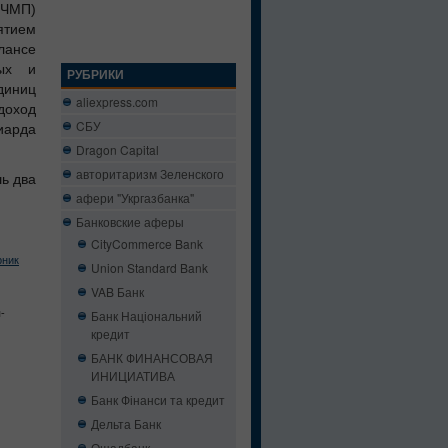
 ЧМП)
тием
лансе
вых и
РУБРИКИ
иниц
aliexpress.com
доход
CБУ
иарда
Dragon Capital
авторитаризм Зеленского
ь два
афери "Укргазбанка"
Банковские аферы
CityCommerce Bank
рник
Union Standard Bank
VAB Банк
-
Банк Національний
кредит
БАНК ФИНАНСОВАЯ
ИНИЦИАТИВА
Банк Фінанси та кредит
Дельта Банк
Ощадбанк