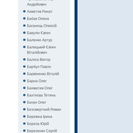
Андрійович
Ахметов Ринат
Бабак Олена
Баганець Олексій
Бакулін Євген
Баленко Артур
Балицький Євген
Віталійович
Балога Віктор
Барбул Павло
Барвіненко Віталій
Барна Олег
Бахматюк Олег
Бахтеєва Тетяна
Бачун Олег
Безсмертний Роман
Бережна Ірина
Береза Юрій
Березенко Сергій