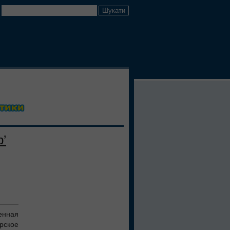
’
енная
рское