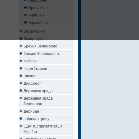
Приватбанк
Укрінбанк
Укрсоцбанк
Без рубрики
Безпредєл
Брехня Зеленского
брехня Зеленського
выборы
Герої України
гривня
Дайджест
Державна зрада
Державна зрада
Зеленского
Дерибан
епідемія грипу
ЄДАПС: приватизація
України
катування у міліції