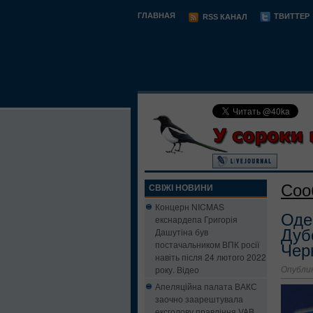
ГЛАВНАЯ
ТВИТТЕР
RSS КАНАЛ
Соо
СВІЖІ НОВИНИ
Концерн NICMAS
Оде
екснардепа Григорія
Дашутіна був
Дуб
постачальником ВПК росії
Чер
навіть після 24 лютого 2022
року. Відео
Опублик
Апеляційна палата ВАКС
заочно заарештувала
ексголову правління VAB