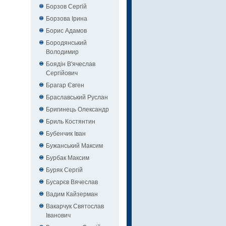
Борзов Сергiй
Борзова Ірина
Борис Адамов
Бородянський
Володимир
Боядін В'ячеслав
Сергійович
Брагар Євген
Браславський Руслан
Бригинець Олександр
Бриль Костянтин
Бубенчик Іван
Бужанський Максим
Бурбак Максим
Буряк Сергій
Бусарєв Вячеслав
Вадим Кайзерман
Вакарчук Святослав
Іванович