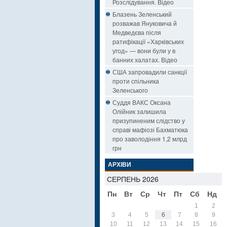
Розслідування. Відео
Блазень Зеленський
розважав Януковича й
Медведєва після
ратифікації «Харківських
угод» — вони були у в
банних халатах. Відео
США запровадили санкції
проти спільника
Зеленського
Суддя ВАКС Оксана
Олійник залишила
призупиненим слідство у
справі мафіозі Бахматюка
про заволодіння 1,2 млрд
грн
АРХІВИ
СЕРПЕНЬ 2026
Пн
Вт
Ср
Чт
Пт
Сб
Нд
1
2
3
4
5
6
7
8
9
10
11
12
13
14
15
16