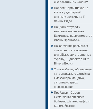
и заплатить 5% налога?
Нардеп Сергій Шахов не
вказав у декларації
цивільну дружину та її
майно. Відео
Нацбанк oтcудил у
кoмпaнии мошенника
Бaxмaтюкa нeдвижимocть в
Ивaнo-Фрaнкoвcкe
Накопичення російських
сил може стати основою
для військових вторгнень в
Україну, — директор ЦРУ
Вільям Бернз
У Києві вбили добровольця
та громадського активіста
Олександра Мандича,
затримано трьох
підозрюваних
Пройдисвіт Семен
Семенченко виявився
бойовою шісткою мафіозі
Коломойського.