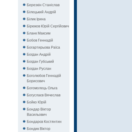
Березкін Станіслав
Білецький Андрій
Білик Ірина
Бірюков Юрій Сергійович
Бланк Максим
Бобов Геннадій
Богартирьова Раїса
Богдан Андрій
Богдан Губський
Богдан Руслан
Боголюбов Геннадій
Борисович
Богомолець Ольга
Богуслаєв Вячеслав
Бойко Юрій
Бондар Віктор
Васильович
Бондарєв Костянтин
Бондик Віктор