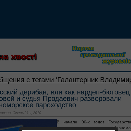
бщения с тегами ‘Галантерник Владимир
сский дерибан, или как нардеп-бютовец
овой и судья Продаевич разворовали
номорское пароходство
овано: Січень 21st, 2010
В начале 90-х годов Государств
судоходная компания «Черномо