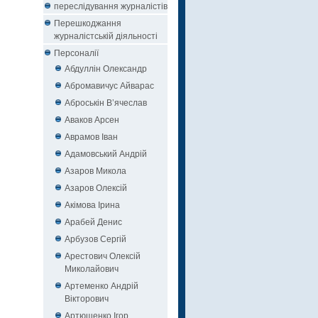
переслідування журналістів
Перешкоджання
журналістській діяльності
Персоналії
Абдуллін Олександр
Абромавичус Айварас
Аброськін В’ячеслав
Аваков Арсен
Аврамов Іван
Адамовський Андрій
Азаров Микола
Азаров Олексій
Акімова Ірина
Арабей Денис
Арбузов Сергій
Арестович Олексій
Миколайович
Артеменко Андрій
Вікторович
Артюшенко Ігор