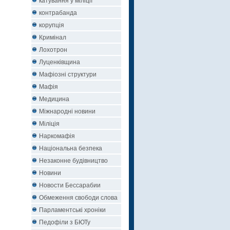
контрабанда
корупція
Кримінал
Лохотрон
Луценківщина
Мафіозні структури
Мафія
Медицина
Міжнародні новини
Міліція
Наркомафія
Національна безпека
Незаконне будівництво
Новини
Новости Бессарабии
Обмеження свободи слова
Парламентські хроніки
Педофіли з БЮТу