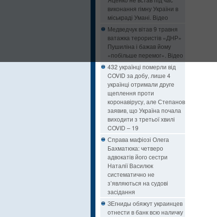
виконання гімну України в
міськраді Умані. Відео
Медведчук вітав 9 травня
ватажка терористів «ДНР»
Пушиліна і бажав йому
«побільше перемог». Відео
432 українці померли від
COVID за добу, лише 4
українці отримали друге
щеплення проти
коронавірусу, але Степанов
заявив, що Україна почала
виходити з третьої хвилі
COVID – 19
Справа мафіозі Олега
Бахматюка: четверо
адвокатів його сестри
Наталії Василюк
систематично не
з’являються на судові
засідання
ЗЕгниды обяжут украинцев
отнести в банк всю наличку