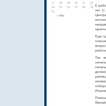
17
18
19
20
21
22
23
К рабо
24
25
26
27
28
29
30
лет (с
31
Цент
« Лис
инспе
напра
приятн
Еще од
плано
вопро
работн
Так ж
начал
начал
должн
руков
конве
побор
Ильиче
Помощ
Михайл