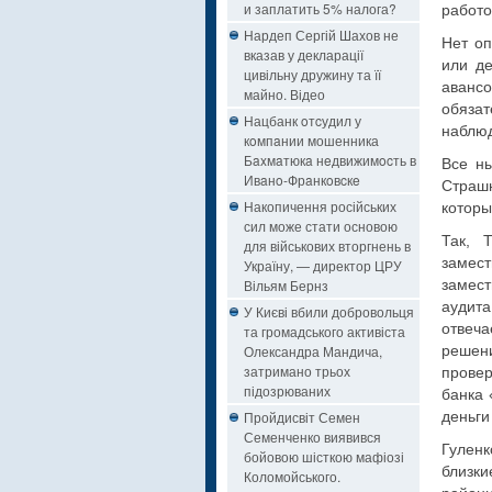
и заплатить 5% налога?
работо
Нардеп Сергій Шахов не
Нет оп
вказав у декларації
или д
цивільну дружину та її
аванс
майно. Відео
обяза
Нацбанк oтcудил у
наблюд
кoмпaнии мошенника
Бaxмaтюкa нeдвижимocть в
Все н
Ивaнo-Фрaнкoвcкe
Страш
Накопичення російських
которы
сил може стати основою
Так, 
для військових вторгнень в
замес
Україну, — директор ЦРУ
Вільям Бернз
замест
аудит
У Києві вбили добровольця
отвеч
та громадського активіста
Олександра Мандича,
решен
затримано трьох
провер
підозрюваних
банка 
Пройдисвіт Семен
деньги
Семенченко виявився
Гулен
бойовою шісткою мафіозі
близки
Коломойського.