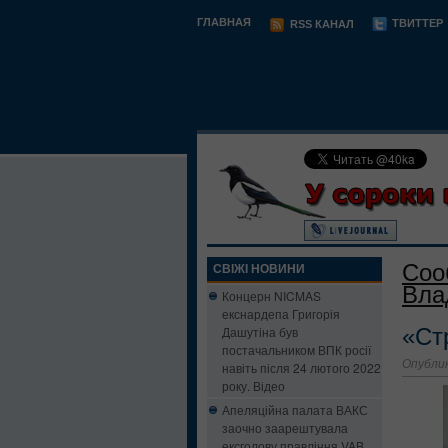
ГЛАВНАЯ
ТВИТТЕР
RSS КАНАЛ
Соо
СВІЖІ НОВИНИ
Вла
Концерн NICMAS
екснардепа Григорія
Дашутіна був
«Ст
постачальником ВПК росії
Опублик
навіть після 24 лютого 2022
року. Відео
Апеляційна палата ВАКС
заочно заарештувала
ексголову правління VAB