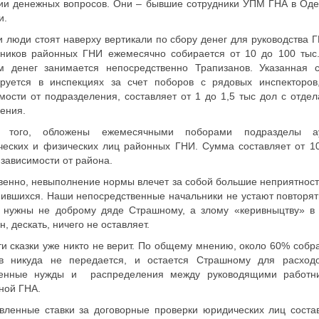
ии денежных вопросов. Они – бывшие сотрудники УПМ ГНА в Оде
и.
и люди стоят наверху вертикали по сбору денег для руководства 
ьников районных ГНИ ежемесячно собирается от 10 до 100 тыс.
м денег занимается непосредственно Трапизанов. Указанная 
руется в инспекциях за счет поборов с рядовых инспекторов
мости от подразделения, составляет от 1 до 1,5 тыс дол с отдел
ения.
 того, обложены ежемесячными поборами подразделы а
еских и физических лиц районных ГНИ. Сумма составляет от 10
в зависимости от района.
венно, невыполнение нормы влечет за собой большие неприятност
ившихся. Наши непосредственные начальники не устают повторять
и нужны не доброму дяде Страшному, а злому «керивныцтву» в 
н, дескать, ничего не оставляет.
ти сказки уже никто не верит. По общему мнению, около 60% собр
тв никуда не передается, и остается Страшному для расход
венные нужды и распределения между руководящими работн
ной ГНА.
вленные ставки за договорные проверки юридических лиц соста