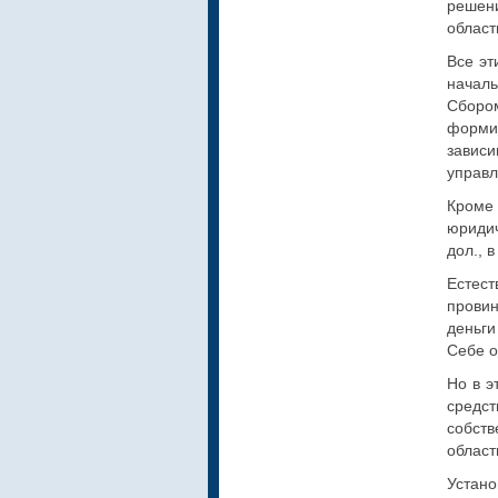
решен
област
Все эт
начал
Сборо
форми
зависи
управл
Кроме
юридич
дол., 
Естест
провин
деньг
Себе о
Но в э
средс
собст
област
Устано