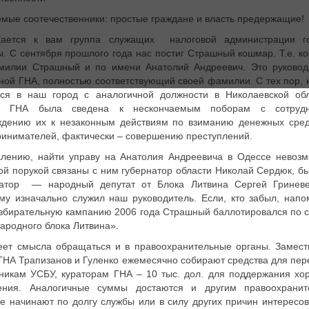
мые соотечественники: простые граждане и власть предержащие!
ается к вам группа служащих налоговой администрации г
. С сентября прошлого года нас постиг Страшный кошмар. Т.е. к
милии Страшный и по имени Анатолий Андреевич. Это руковод
ной ГНА, полностью соответствующий своей фамилии. С тех пор, к
лся в наш город с аналогичной должности в Николаевской обл
а ГНА была сведена к нескончаемым поборам с сотрудн
ждению их к незаконным действиям по взиманию денежных сред
инимателей, фактически – совершению преступлений.
алению, найти управу на Анатолия Андреевича в Одессе невозм
ой порукой связаны с ним губернатор области Николай Сердюк, б
натор — народный депутат от Блока Литвина Сергей Гриневе
му изначально служил наш руководитель. Если, кто забыл, напо
избирательную кампанию 2006 года Страшный баллотировался по с
pодного блока Литвина».
еет смысла обращаться и в правоохранительные органы. Замест
ГНА Трапизанов и Гуленко ежемесячно собирают средства для пер
никам УСБУ, кураторам ГНА – 10 тыс. дол. для поддержания хо
ения. Аналогичные суммы достаются и другим правоохранит
е начинают по долгу службы или в силу других причин интересов