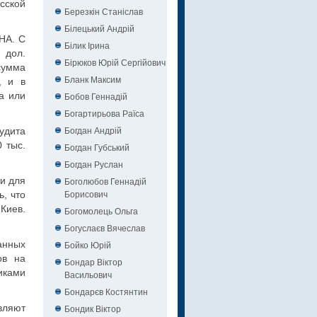
сской
Березкін Станіслав
Білецький Андрій
ГНА. С
Білик Ірина
 дол.
Бірюков Юрій Сергійович
сумма
Бланк Максим
, и в
а или
Бобов Геннадій
Богартирьова Раїса
Богдан Андрій
удита
 тыс.
Богдан Губський
Богдан Руслан
и для
Боголюбов Геннадій
Борисович
, что
Киев.
Богомолець Ольга
Богуслаєв Вячеслав
анных
Бойко Юрій
ов на
Бондар Віктор
иками
Васильович
Бондарєв Костянтин
вляют
Бондик Віктор