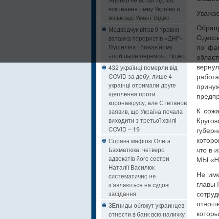
виконання гімну України в
Уважае
міськраді Умані. Відео
Обращ
Медведчук вітав 9 травня
ватажка терористів «ДНР»
Одессы
Пушиліна і бажав йому
по фа
«побільше перемог». Відео
област
432 українці померли від
верну
COVID за добу, лише 4
работ
українці отримали друге
прину
щеплення проти
предпр
коронавірусу, але Степанов
заявив, що Україна почала
К сож
виходити з третьої хвилі
Кругов
COVID – 19
губер
Справа мафіозі Олега
которо
Бахматюка: четверо
что в 
адвокатів його сестри
МЫ «Ha
Наталії Василюк
Не им
систематично не
з’являються на судові
главы 
засідання
сотруд
отнош
ЗЕгниды обяжут украинцев
отнести в банк всю наличку
которы