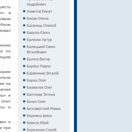
Андрійович
шесть
Ахметов Ринат
ал» в
Бабак Олена
овым
ебном
Баганець Олексій
вовал
Бакулін Євген
Баленко Артур
нение
Балицький Євген
ми по
Віталійович
дящим
Балога Віктор
Барбул Павло
ранее
Барвіненко Віталій
ителя
Барна Олег
ие на
Бахматюк Олег
чения
Бахтеєва Тетяна
мы» и
 опыт
Бачун Олег
ссы и
Безсмертний Роман
Бережна Ірина
вич и
Береза Юрій
и при
Березенко Сергій