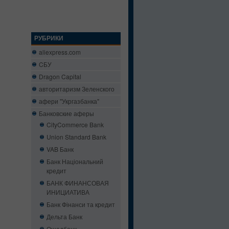
РУБРИКИ
aliexpress.com
CБУ
Dragon Capital
авторитаризм Зеленского
афери "Укргазбанка"
Банковские аферы
CityCommerce Bank
Union Standard Bank
VAB Банк
Банк Національний
кредит
БАНК ФИНАНСОВАЯ
ИНИЦИАТИВА
Банк Фінанси та кредит
Дельта Банк
Ощадбанк