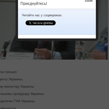
Приєднуйтесь!
Читайте нас у соцмережах:
ое письмо
енту Украины,
ер-министру Украины
льному прокурору Украины
едателю ГНА Украины
твенности