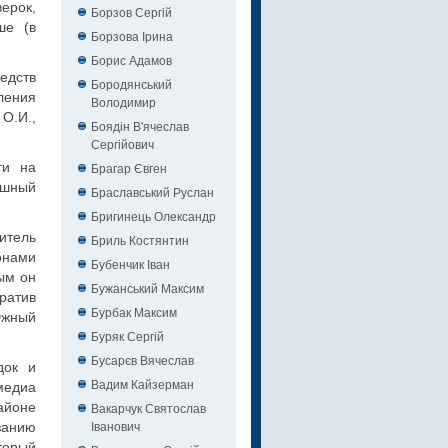
ерок,
Борзов Сергiй
ше (в
Борзова Ірина
Борис Адамов
едств
Бородянський
ления
Володимир
О.И.,
Боядін В'ячеслав
Сергійович
ти на
Брагар Євген
ашный
Браславський Руслан
Бригинець Олександр
итель
Бриль Костянтин
онами
Бубенчик Іван
ым он
Бужанський Максим
ратив
Бурбак Максим
Южный
Буряк Сергій
Бусарєв Вячеслав
док и
Вадим Кайзерман
медиа
айоне
Вакарчук Святослав
Іванович
занию
торый