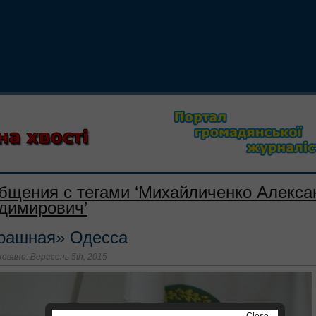
бщения с тегами ‘Михайличенко Алекса
димирович’
рашная» Одесса
овано: Вересень 5th, 2015
Close