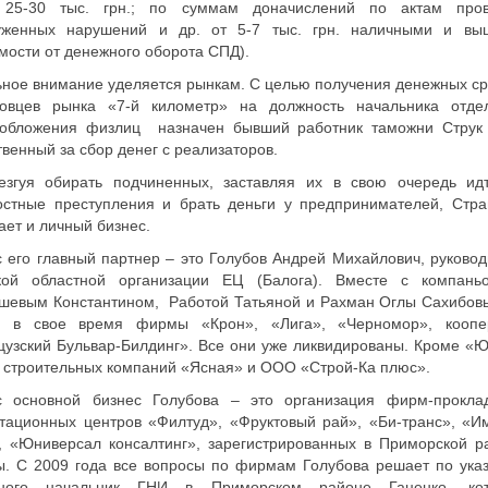
 25-30 тыс. грн.; по суммам доначислений по актам пров
уженных нарушений и др. от 5-7 тыс. грн. наличными и вы
мости от денежного оборота СПД).
ное внимание уделяется рынкам. С целью получения денежных ср
говцев рынка «7-й километр» на должность начальника отде
ообложения физлиц назначен бывший работник таможни Струк 
твенный за сбор денег с реализаторов.
езгуя обирать подчиненных, заставляя их в свою очередь ид
остные преступления и брать деньги у предпринимателей, Стр
ает и личный бизнес.
 его главный партнер – это Голубов Андрей Михайлович, руковод
кой областной организации ЕЦ (Балога). Вместе с компань
шевым Константином, Работой Татьяной и Рахман Оглы Сахибов
л в свое время фирмы «Крон», «Лига», «Черномор», коопе
узский Бульвар-Билдинг». Все они уже ликвидированы. Кроме «
 строительных компаний «Ясная» и ООО «Строй-Ка плюс».
с основной бизнес Голубова – это организация фирм-прокла
тационных центров «Филтуд», «Фруктовый рай», «Би-транс», «И
, «Юниверсал консалтинг», зарегистрированных в Приморской р
ы. С 2009 года все вопросы по фирмам Голубова решает по ука
ного начальник ГНИ в Приморском районе Гаценко, ко