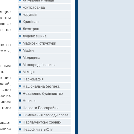
контрабанда
дящие
корупція
денты
Кримінал
ячные
Лохотрон
ме не
Луценківщина
Мафіозні структури
ве со
Мафія
уммы,
Медицина
Міжнародні новини
ашным
сть —
Міліція
ления
Наркомафія
стей,
Національна безпека
льное
Незаконне будівництво
рочих
Новини
яином
 него
Новости Бессарабии
Обмеження свободи слова
Парламентські хроніки
ивает
ьника
Педофіли з БЮТу