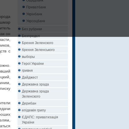
Приватбанк
Укрінбанк
орода
Укрсоцбанк
ошмар
итель
Без рубрики
ак он
Безпредєл
асти,
Брехня Зеленского
иков,
брехня Зеленського
ств с
выборы
Герої України
ожно.
гривня
ывший
цкий,
Дайджест
мним,
Державна зрада
писку
Державна зрада
Зеленского
ители
Дерибан
едачи
епідемія грипу
роших
ЄДАПС: приватизація
елям,
України
аться
катування у міліції