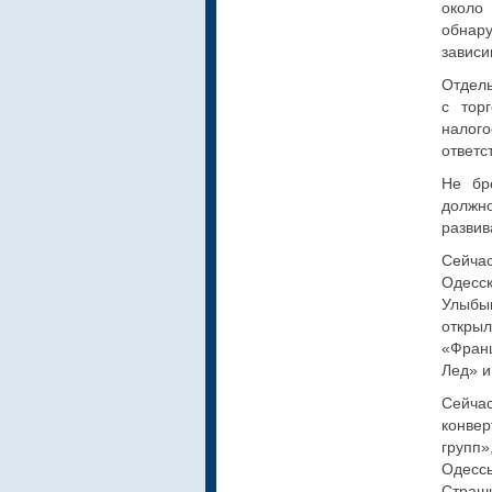
около
обнар
зависи
Отдель
с тор
налог
ответс
Не бр
должн
развив
Сейчас
Одесс
Улыбы
откры
«Франц
Лед» и
Сейча
конвер
групп»
Одесс
Страш