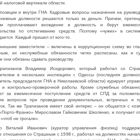
й налоговой вертикали области.
позиции и внутри ГНА. Кадровые вопросы назначения на руково
енежные должности решаются только за деньги. Причем, претен
ом проплачивают вхождение в должность и берут ежемес
тельства по отстегиванию средств. Поэтому «чужих» в систе
ается. Каждый пришел от кого-то.
ынешние заместители – включены в коррупционную схему во гла
ным, их неслужебные обязанности четко расписаны, как и с
е они обязаны сдавать руководству.
Трапизанов Владимир Исидорович, который работал со Стр
тителем в нескольких инспекциях г. Одессы (последняя должно
итель председателя ГНА в Николаевской области) курирует управ
а и контрольно-проверочной работы. Кроме служебных обязанно
ает за ежемесячное поступление средств от СПД за положите
ие вопросов при проведении документальных, встречных и п
ок. Так же Трапизанов имеет свой интерес – он общается с хоз
«Порто-Франко» Мирославом Гайковичем Школенко, и получает от
 «чтоб не трогали».
ко Виталий Иванович (куратор управления физлиц) поддерж
е отношения со Страшным с 1998 г., работал на должностях начал