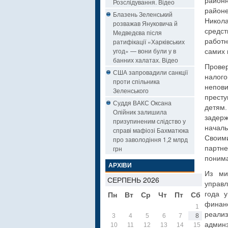
район
Розслідування. Відео
район
Блазень Зеленський
Никол
розважав Януковича й
средст
Медведєва після
ратифікації «Харківських
работ
угод» — вони були у в
самих 
банних халатах. Відео
Провер
США запровадили санкції
налог
проти спільника
непов
Зеленського
престу
Суддя ВАКС Оксана
детям.
Олійник залишила
задерж
призупиненим слідство у
началь
справі мафіозі Бахматюка
Своим
про заволодіння 1,2 млрд
грн
партн
понима
АРХІВИ
Из ми
СЕРПЕНЬ 2026
управл
Пн
Вт
Ср
Чт
Пт
Сб
Нд
года 
финанс
1
2
реали
3
4
5
6
7
8
9
админз
10
11
12
13
14
15
16