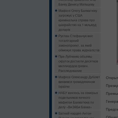
Банку Денису Мальцеву
Мафіозі Олегу Бахматюку
загрожує у США
кримінальна справа про
шахрайство на 1 мільярд
доларів
Руслан Стефанчук вніс
тоталітарний
законопроект, за який
обмежує права журналістів
При Лубченко объемы
скруток достигли десятков
миллиардов гривен.
Расследование
Мафіозі Олександр Дубілет
Открыт
виявився громадянином
Презид
Ізраїлю
НАБУ взялось за семерых
Премь
подельников яичного
Генера
мафиози Бахматюка по
делу «ВиЭйБи Банка»
Предс
Ватний нардеп Антон
Общес
Яценко не встав під час