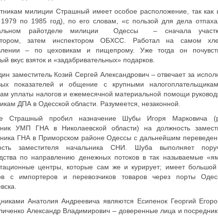
тникам милиции Страшный имеет особое расположение, так как 
 1979 по 1985 год), по его словам, «с пользой для дела отпах
ральном райотделе милиции Одессы – сначала участк
ктором, затем инспектором ОБХСС. Работал на самом хл
влении – по цеховикам и пищепрому. Уже тогда он почувст
ый вкус взяток и «задабривательных» подарков.
ин заместитель Козий Сергей Александрович – отвечает за испол
вых показателей и общение с крупными налогоплательщика
сам уплаты налогов и ежемесячной материальной помощи руково
икам ДПА в Одесской области. Разумеется, незаконной.
е Страшный пробил назначение Шубы Игоря Марковича (
ьник УМП ГНА в Николаевской области) на должность замест
ьника ГНА в Приморском районе Одессы с дальнейшим переведен
ость заместителя начальника СНИ. Шуба выполняет пору
одства по направлению денежных потоков в так называемые «я
ртационные центры, которые сам же и курирует; имеет большой
ов с импортеров и перевозчиков товаров через порты Оде
вска.
никами Анатолия Андреевича являются Есипенок Георгий Егоро
иченко Александр Владимирович – доверенные лица и посредник