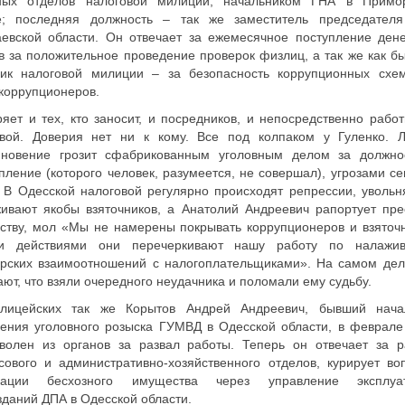
ных отделов налоговой милиции, начальником ГНА в Примо
е; последняя должность – так же заместитель председател
аевской области. Он отвечает за ежемесячное поступление ден
в за положительное проведение проверок физлиц, а так же как б
ник налоговой милиции – за безопасность коррупционных схе
коррупционеров.
яет и тех, кто заносит, и посредников, и непосредственно работ
овой. Доверия нет ни к кому. Все под колпаком у Гуленко. 
иновение грозит сфабрикованным уголовным делом за должно
пление (которого человек, разумеется, не совершал), угрозами с
 В Одесской налоговой регулярно происходят репрессии, увольн
ивают якобы взяточников, а Анатолий Андреевич рапортует пре
ству, мол «Мы не намерены покрывать коррупционеров и взяточн
и действиями они перечеркивают нашу работу по налажи
ерских взаимоотношений с налогоплательщиками». На самом дел
ют, что взяли очередного неудачника и поломали ему судьбу.
лицейских так же Корытов Андрей Андреевич, бывший нача
ения уголовного розыска ГУМВД в Одесской области, в феврале
уволен из органов за развал работы. Теперь он отвечает за р
ового и административно-хозяйственного отделов, курирует во
зации бесхозного имущества через управление эксплуа
даний ДПА в Одесской области.