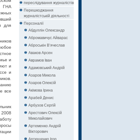
рском
переслідування журналістів
я ГНА
Перешкоджання
ежных
журналістській діяльності
ывший
Персоналії
м для
Абдуллін Олександр
Абромавичус Айварас
ников
Аброськін В’ячеслав
Любое
Аваков Арсен
стное
емье и
Аврамов Іван
яют и
Адамовський Андрій
ссе и
Азаров Микола
иков.
Азаров Олексій
ванию
Акімова Ірина
е все
Арабей Денис
Арбузов Сергій
льник
Арестович Олексій
 2008
Миколайович
аботу
просы
Артеменко Андрій
Вікторович
тации
Артюшенко Ігор