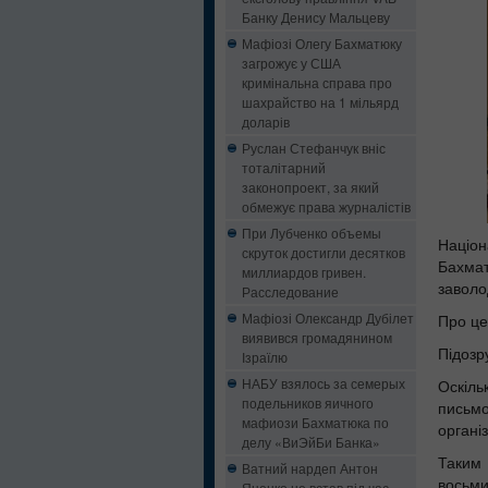
Банку Денису Мальцеву
Мафіозі Олегу Бахматюку
загрожує у США
кримінальна справа про
шахрайство на 1 мільярд
доларів
Руслан Стефанчук вніс
тоталітарний
законопроект, за який
обмежує права журналістів
При Лубченко объемы
Націо
скруток достигли десятков
Бахмат
миллиардов гривен.
заволо
Расследование
Мафіозі Олександр Дубілет
Про це
виявився громадянином
Підозр
Ізраїлю
НАБУ взялось за семерых
Оскіл
подельников яичного
письмо
мафиози Бахматюка по
органі
делу «ВиЭйБи Банка»
Таким 
Ватний нардеп Антон
восьми
Яценко не встав під час