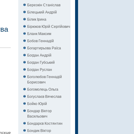
Березкін Станіслав
Білецький Андрій
Білик Ірина
Бірюков Юрій Сергійович
тва
Бланк Максим
Бобов Геннадій
Богартирьова Раїса
Богдан Андрій
Богдан Губський
Богдан Руслан
Боголюбов Геннадій
Борисович
Богомолець Ольга
Богуслаєв Вячеслав
Бойко Юрій
Бондар Віктор
Васильович
Бондарєв Костянтин
Бондик Віктор
тские