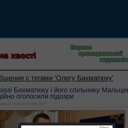
бщения с тегами ‘Олегу Бахматюку’
іозі Бахматюку і його спільнику Мальце
ційно оголосили підозри
овано: Листопад 16th, 2019