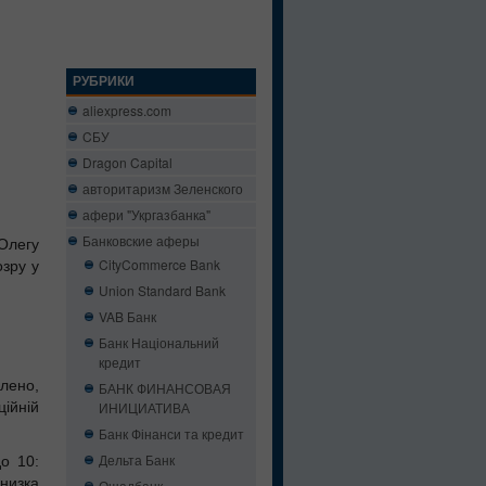
РУБРИКИ
aliexpress.com
CБУ
Dragon Capital
авторитаризм Зеленского
афери "Укргазбанка"
Банковские аферы
Олегу
CityCommerce Bank
озру у
Union Standard Bank
VAB Банк
Банк Національний
кредит
лено,
БАНК ФИНАНСОВАЯ
ційній
ИНИЦИАТИВА
Банк Фінанси та кредит
Дельта Банк
о 10:
 низка
Ощадбанк