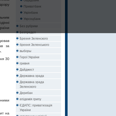
дозру
Приватбанк
Укрінбанк
льним
Укрсоцбанк
дінні
Без рубрики
країни
Безпредєл
Брехня Зеленского
цював
брехня Зеленського
ав за
выборы
.
Герої України
ня 30
гривня
Дайджест
Державна зрада
Державна зрада
Зеленского
Дерибан
епідемія грипу
рними
ЄДАПС: приватизація
України
дит на
катування у міліції