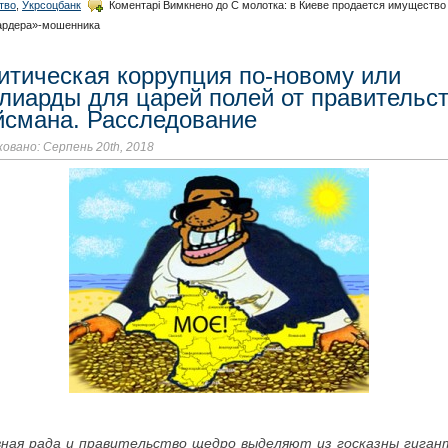
тво
,
Укрсоцбанк
Коментарі Вимкнено
до С молотка: в Киеве продается имущество
ардера»-мошенника
итическая коррупция по-новому или
лиарды для царей полей от правительс
йсмана. Расследование
овано: Серпень 20th, 2018
вная рада и правительство щедро выделяют из госказны гиган