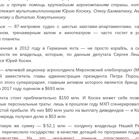
ии и прочую помощь крупнейшим агрокомпаниям страны, ко
длежат мультимиллионерам Юрию Косюку, Олегу Бахматюку, А
скому и Виталию Хомутыннику.
Ace — 87‑метровое судно с шестью каютами-апартаментами, са
йном, тренажерным залом и кинотеатром — часто гостит в р
х планеты.
оенная в 2012 году в Германии яхта — не просто корабль, а с
ности ее владельца, которым, по данным депутата Сергея Лещ
ся Юрий Косюк.
— ключевой акционер агрохолдинга Мироновский хлебопродукт (М
й заместитель главы администрации президента Петра Порош
л этого суперагрария, главным активом которого является бренд
в 2017 году оценили в $693 млн.
яхта стоит приблизительно $150 млн. И Косюк может себе позв
ые персональные траты: лишь в прошлом году МХП сгенерировал
стой прибыли. Из них $80 млн ушло на выплату дивидендов — и Ко
чередь получил долю в $53 млн.
 такую же сумму — $ 52,1 млн — холдингу владельца Нашей Р
 перечислило государство: в качестве дотаций по программе подд
новодства. На это указывают данные отраслевого от