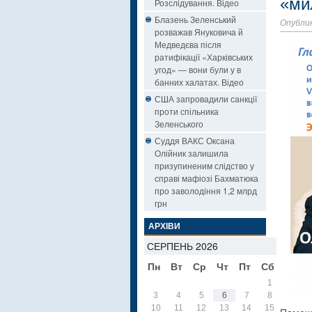
«ми
Розслідування. Відео
Блазень Зеленський
Опублик
розважав Януковича й
Медведєва після
ратифікації «Харківських
угод» — вони були у в
банних халатах. Відео
США запровадили санкції
проти спільника
Зеленського
Суддя ВАКС Оксана
Олійник залишила
призупиненим слідство у
справі мафіозі Бахматюка
про заволодіння 1,2 млрд
грн
АРХІВИ
СЕРПЕНЬ 2026
Пн
Вт
Ср
Чт
Пт
Сб
Нд
1
2
3
4
5
6
7
8
9
10
11
12
13
14
15
16