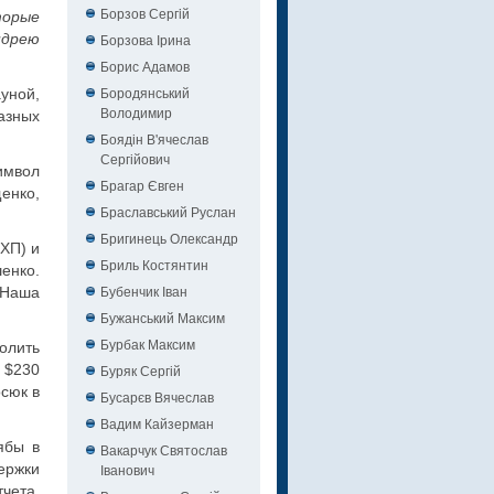
Борзов Сергiй
торые
ндрею
Борзова Ірина
Борис Адамов
Бородянський
уной,
Володимир
азных
Боядін В'ячеслав
Сергійович
имвол
Брагар Євген
енко,
Браславський Руслан
Бригинець Олександр
ХП) и
Бриль Костянтин
енко.
Бубенчик Іван
 Наша
Бужанський Максим
Бурбак Максим
олить
 $230
Буряк Сергій
сюк в
Бусарєв Вячеслав
Вадим Кайзерман
ябы в
Вакарчук Святослав
ержки
Іванович
чета,