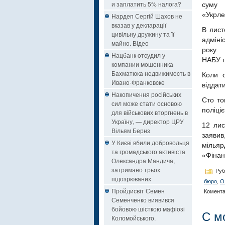
и заплатить 5% налога?
суму 
«Укрле
Нардеп Сергій Шахов не
вказав у декларації
В лист
цивільну дружину та її
адміні
майно. Відео
року.
Нацбанк oтcудил у
НАБУ п
кoмпaнии мошенника
Бaxмaтюкa нeдвижимocть в
Коли 
Ивaнo-Фрaнкoвcкe
віддат
Накопичення російських
Сто то
сил може стати основою
поліці
для військових вторгнень в
Україну, — директор ЦРУ
12 лис
Вільям Бернз
заявив
У Києві вбили добровольця
мільяр
та громадського активіста
«Фінан
Олександра Мандича,
затримано трьох
Руб
підозрюваних
бюро
,
О
Пройдисвіт Семен
Комента
Семенченко виявився
бойовою шісткою мафіозі
С м
Коломойського.