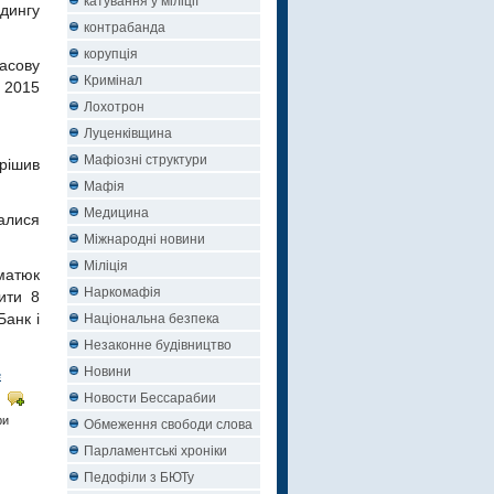
дингу
контрабанда
корупція
асову
Кримінал
 2015
Лохотрон
Луценківщина
Мафіозні структури
рішив
Мафія
Медицина
галися
Міжнародні новини
Міліція
матюк
Наркомафія
ити 8
Національна безпека
Банк і
Незаконне будівництво
Новини
е
Новости Бессарабии
ри
Обмеження свободи слова
Парламентські хроніки
Педофіли з БЮТу