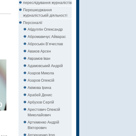
переслідування журналістів
Перешкоджання
журналістській діяльності
Персоналії
Абдуллін Олександр
Абромавичус Айварас
Аброськін В’ячеслав
Аваков Арсен
Аврамов Іван
Адамовський Андрій
Азаров Микола
Азаров Олексій
Акімова Ірина
Арабей Денис
Арбузов Сергій
Арестович Олексій
Миколайович
Артеменко Андрій
Вікторович
Артюшенко Ігор