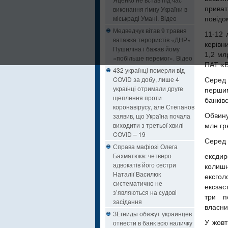
виконання гімну України в
приват
міськраді Умані. Відео
повідо
Медведчук вітав 9 травня
11-12 
ватажка терористів «ДНР»
керівн
Пушиліна і бажав йому
1,2 мл
«побільше перемог». Відео
ПАТ «В
432 українці померли від
COVID за добу, лише 4
Серед 
українці отримали друге
перши
щеплення проти
банків
коронавірусу, але Степанов
заявив, що Україна почала
Обвину
виходити з третьої хвилі
млн гр
COVID – 19
Серед 
Справа мафіозі Олега
Бахматюка: четверо
ексдир
адвокатів його сестри
колишн
Наталії Василюк
ексгол
систематично не
ексзас
з’являються на судові
три п
засідання
власни
ЗЕгниды обяжут украинцев
отнести в банк всю наличку
У жовт