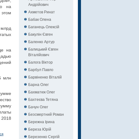
дов»,
Андрійович
но на
Ахметов Ринат
этом
Бабак Олена
Баганець Олексій
 млрд
Бакулін Євген
огатых
Баленко Артур
Балицький Євген
де на
Віталійович
щадью
Балога Віктор
щений
Барбул Павло
Барвіненко Віталій
6 млн
Барна Олег
Бахматюк Олег
сумме
Бахтеєва Тетяна
щество
сумму
Бачун Олег
уплаты
Безсмертний Роман
 2018
Бережна Ірина
Береза Юрій
ся
Березенко Сергій