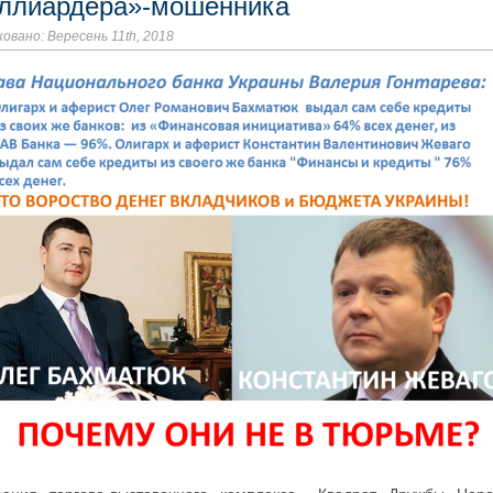
ллиардера»-мошенника
овано: Вересень 11th, 2018