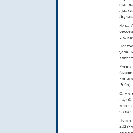
дотац
прина
Верев
Яхта 
бассе
уголка
Постр
успеш
являет
Косюк 
бывши
Капита
Ряба, 
Сама 
подобн
млн чи
свою о
Почти
2017‑м
живот