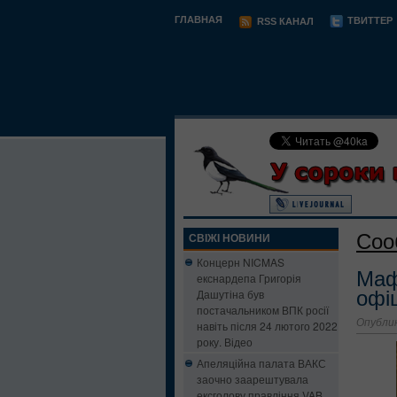
ГЛАВНАЯ
ТВИТТЕР
RSS КАНАЛ
Соо
СВІЖІ НОВИНИ
Концерн NICMAS
Маф
екснардепа Григорія
Дашутіна був
офі
постачальником ВПК росії
Опублик
навіть після 24 лютого 2022
року. Відео
Апеляційна палата ВАКС
заочно заарештувала
ексголову правління VAB