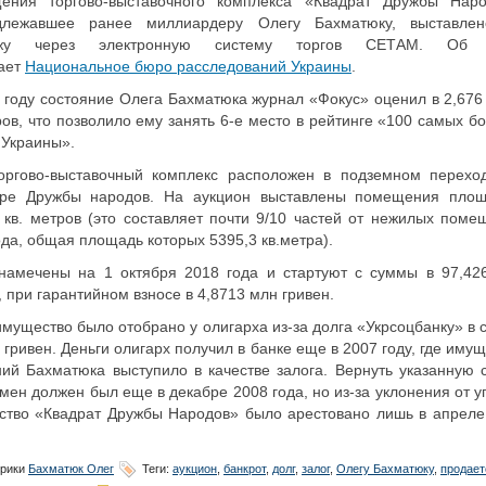
ения торгово-выставочного комплекса «Квадрат Дружбы Наро
длежавшее ранее миллиардеру Олегу Бахматюку, выставле
ажу через электронную систему торгов СЕТАМ. Об 
ает
Национальное бюро расследований Украины
.
 году состояние Олега Бахматюка журнал «Фокус» оценил в 2,676
ов, что позволило ему занять 6-е место в рейтинге «100 самых б
Украины».
оргово-выставочный комплекс расположен в подземном перехо
аре Дружбы народов. На аукцион выставлены помещения пло
 кв. метров (это составляет почти 9/10 частей от нежилых поме
да, общая площадь которых 5395,3 кв.метра).
 намечены на 1 октября 2018 года и стартуют с суммы в 97,42
, при гарантийном взносе в 4,8713 млн гривен.
мущество было отобрано у олигарха из-за долга «Укрсоцбанку» в 
 гривен. Деньги олигарх получил в банке еще в 2007 году, где иму
ий Бахматюка выступило в качестве залога. Вернуть указанную 
мен должен был еще в декабре 2008 года, но из-за уклонения от 
ство «Квадрат Дружбы Народов» было арестовано лишь в апреле
рики
Бахматюк Олег
Теги:
аукцион
,
банкрот
,
долг
,
залог
,
Олегу Бахматюку
,
продает