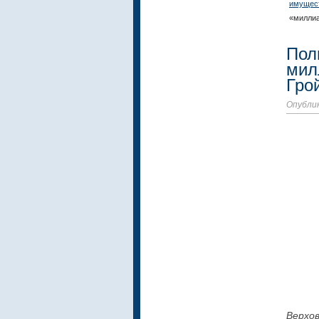
имущес
«милли
Пол
мил
Гро
Опублик
Верхо