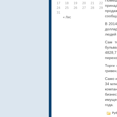
Помещ
17
18
19
20
21
22
23
прина
24
25
26
27
28
29
30
прод
31
сообщ
« Лис
В 2014
доллар
людей 
Сам т
бульв
4828,7
перехо
Торги
гривен
Само и
34 млн
компан
бизнес
имуще
года.
Руб