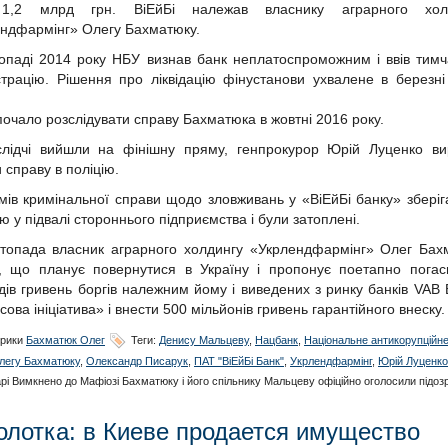
1,2 млрд грн. ВіЕйБі належав власнику аграрного хол
ндфармінг» Олегу Бахматюку.
опаді 2014 року НБУ визнав банк неплатоспроможним і ввів тимч
страцію. Рішення про ліквідацію фінустанови ухвалене в березні
очало розслідувати справу Бахматюка в жовтні 2016 року.
слідчі вийшли на фінішну пряму, генпрокурор Юрій Луценко ви
и справу в поліцію.
мів кримінальної справи щодо зловживань у «ВіЕйБі банку» збері
єю у підвалі стороннього підприємства і були затоплені.
топада власник аграрного холдингу «Укрлендфармінг» Олег Бах
, що планує повернутися в Україну і пропонує поетапно погас
дів гривень боргів належним йому і виведених з ринку банків VAB 
сова ініціатива» і внести 500 мільйонів гривень гарантійного внеску.
рики
Бахматюк Олег
Теги:
Денису Мальцеву
,
Нацбанк
,
Національне антикорупційн
легу Бахматюку
,
Олександр Писарук
,
ПАТ "ВіЕйБі Банк"
,
Укрлендфармінг
,
Юрій Луценко
рі Вимкнено
до Мафіозі Бахматюку і його спільнику Мальцеву офіційно оголосили підоз
олотка: в Киеве продается имущество