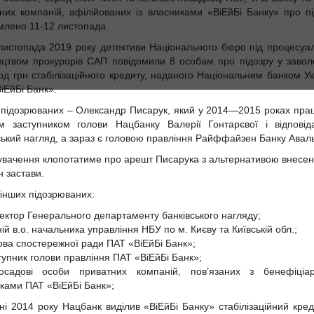
них компаній, афілійованих із власниками «ВіЕйБі Банку» про пі
млено 11-12 листопада.
листопада 2019 року детективи Національного бюро під процесуа
ицтвом прокурорів САП повідомили 8 особам про підозру у заволо
рд грн стабілізаційного кредиту, наданого Національним банком У
іЕйБі Банк».
підозрюваних – Олександр Писарук, який у 2014—2015 роках пра
м заступником голови Нацбанку Валерії Гонтарєвої і відповід
ський нагляд, а зараз є головою правління Райффайзен Банку Аваль
вачення клопотатиме про арешт Писарука з альтернативою внесен
н застави.
інших підозрюваних:
ектор Генерального департаменту банківського нагляду;
ій в.о. начальника управління НБУ по м. Києву та Київській обл.;
ова спостережної ради ПАТ «ВіЕйБі Банк»;
тупник голови правління ПАТ «ВіЕйБі Банк»;
осадові особи приватних компаній, пов’язаних з бенефіціа
ками ПАТ «ВіЕйБі Банк»;
ні 2014 року Нацбанк виділив «ВіЕйБі Банку» стабілізаційний кре