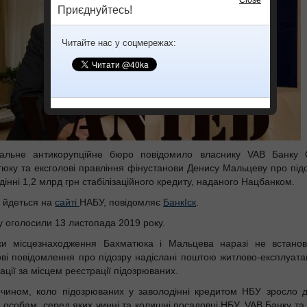
Close
Приєднуйтесь!
Читайте нас у соцмережах:
нальне антикорупційне бюро повідомило власнику VAB Банку 
юку та ексголові правління фінустанови Денису Мальцеву про під
дінні 1,2 млрд грн стабілізаційного кредиту, наданого Нацбанком.
 йдеться на
сайті
НАБУ, повідомляє
БанкІск
.
у оголосили 13 листопада 2019 року.
ьки місцезнаходження Бахматюка і Мальцева наразі не встанов
ві повідомлення про підозру надіслані поштою житлово-експлуата
зації за місцем реєстрації підозрюваних.
чином, коло підозрюваних у заволодінні кредитом НБУ зросло д
 особам, серед яких чинні та колишні посадовці НБУ, VAB Банку та