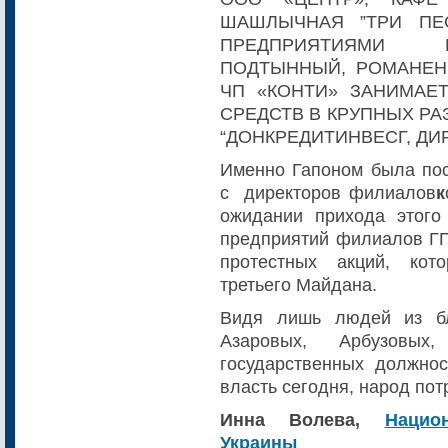
ШАШЛЫЧНАЯ ”ТРИ ПЕС
ПРЕДПРИЯТИЯМИ Р
ПОДТЫННЫЙ, РОМАНЕНК
ЧП «КОНТИ» ЗАНИМАЕ
СРЕДСТВ В КРУПНЫХ РА
“ДОНКРЕДИТИНВЕСГ, ДИР
Именно Гапоном была пос
с директоров филиалов
к
ожидании прихода этого
предприятий филиалов ГП
протестных акций, кот
третьего Майдана.
Видя лишь людей из бл
Азаровых, Арбузовы
государственных должнос
власть сегодня, народ пот
Инна Волева,
Нацио
Украины