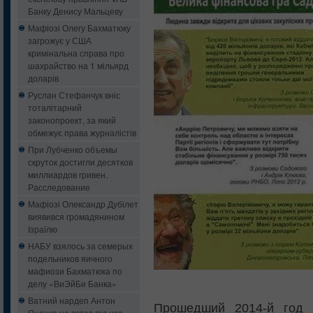
Банку Денису Мальцеву
Мафіозі Олегу Бахматюку
загрожує у США
кримінальна справа про
шахрайство на 1 мільярд
доларів
Руслан Стефанчук вніс
тоталітарний
законопроект, за який
обмежує права журналістів
При Лубченко объемы
скруток достигли десятков
миллиардов гривен.
Расследование
Мафіозі Олександр Дубілет
виявився громадянином
Ізраїлю
НАБУ взялось за семерых
подельников яичного
мафиози Бахматюка по
делу «ВиЭйБи Банка»
Ватний нардеп Антон
Прошедший 2014-й год 
Яценко не встав під час