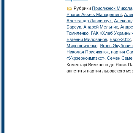
Рубрики
Присяжнюк Микола
Pharus Assets Management
,
Але
Александр Лавринчук
,
Алексан
Барсук
,
Андрей Мельник
,
Андре
Томиленко
,
ГАК «Хлеб Украины
Евгений Милованов
,
Евро-2012
,
Мирошниченко
,
Игорь Якубович
Николая Присяжнюк
,
партия С
«Укрзерноимпэкс»
,
Семен Семе
Коментарі Вимкнено
до Ящик Па
аппетиты партии львовского мэ