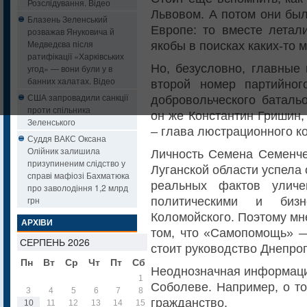
Розслідування. Відео
Львовом. А потом они был
Блазень Зеленський
Европе: то вместе летал
розважав Януковича й
Медведєва після
якобы в поисках каких-то 
ратифікації «Харківських
Но, безусловно, главны
угод» — вони були у в
банних халатах. Відео
второй номер партийно
США запровадили санкції
добровольческого баталь
проти спільника
он же Константин Гришин,
Зеленського
– глава люстрационного к
Суддя ВАКС Оксана
Олійник залишила
Личность Семена Семенче
призупиненим слідство у
Луганской области успела 
справі мафіозі Бахматюка
реальных фактов улич
про заволодіння 1,2 млрд
грн
политическими и бизн
Коломойского. Поэтому мн
АРХІВИ
том, что «Самопомощь» — 
СЕРПЕНЬ 2026
стоит руководство Днепро
Пн
Вт
Ср
Чт
Пт
Сб
Нд
Неоднозначная информаци
1
2
Соболеве. Например, о то
3
4
5
6
7
8
9
гражданство.
10
11
12
13
14
15
16