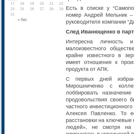
17
18
19
20
21
22
23
Есть в списке у “Самопо
24
25
26
27
28
29
30
номер Андрей Мельник – 
31
« Лис
руководителя компании “Д
След Иванющенко в парт
Интересна личность
малоизвестного обществ
крайне известного в зер
имеет отношения к прои
продукта от АПК.
С первых дней избран
Мирошниченко с колл
лоббировать назначение
продовольствия своего 
частного инвестиционног
Алексея Павленко. То е
расстановки на ключевые 
людей», не смотря на 
изменилась в украинской п