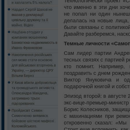
Технологически проект «
и заплатить 5% налога?
что именно в эти дни хоч
Нардеп Сергій Шахов не
не попал ни один нынеш
вказав у декларації
цивільну дружину та її
делалась на новые лица,
майно. Відео
были связаны с политико
Нацбанк oтcудил у
Давайте разберемся, наск
кoмпaнии мошенника
Бaxмaтюкa нeдвижимocть в
Темные личности «Само
Ивaнo-Фрaнкoвcкe
Сам лидер партии Андре
Накопичення російських
тесных связях с партией р
сил може стати основою
для військових вторгнень в
кто помнит. Например,
Україну, — директор ЦРУ
поздравить с днем рожден
Вільям Бернз
Виктор Януковича и од
У Києві вбили добровольця
подарочной книгой и собст
та громадського активіста
Олександра Мандича,
Эпизод второй: в августе 
затримано трьох
экс-вице-премьер-минист
підозрюваних
Борис Колесников, защища
Пройдисвіт Семен
Семенченко виявився
с махинациями при ремон
бойовою шісткою мафіозі
откровенно сказал: «Мы
Коломойського.
Стоит еще вспомнить, как