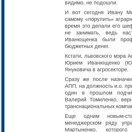
видимо, не подошли.
И вот сегодня Ивану М
самому «порулить» аграрн
время это делали его шеф
не занимать, ведь на
Иванющенка были проф
бюджетных денег.
Кстати, львовского мэра 
Юрием Иванющенко (Юр
Януковича в агросекторе.
Сразу же после назначе
АПП, на должность и.о. п
один в прошлом подчи
Валерий Томиленко, вер
транснациональных компани
Еще одним новым-ст
менеджерском ряду упр
Мартыненко, которог