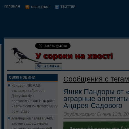
ГЛАВНАЯ
ТВИТТЕР
RSS КАНАЛ
Сообщения с тегам
СВІЖІ НОВИНИ
Концерн NICMAS
Ящик Пандоры от 
екснардепа Григорія
Дашутіна був
аграрные аппетиты
постачальником ВПК росії
Андрея Садового
навіть після 24 лютого 2022
року. Відео
Опубликовано: Січень 13th, 2
Апеляційна палата ВАКС
заочно заарештувала
ексголову правління VAB