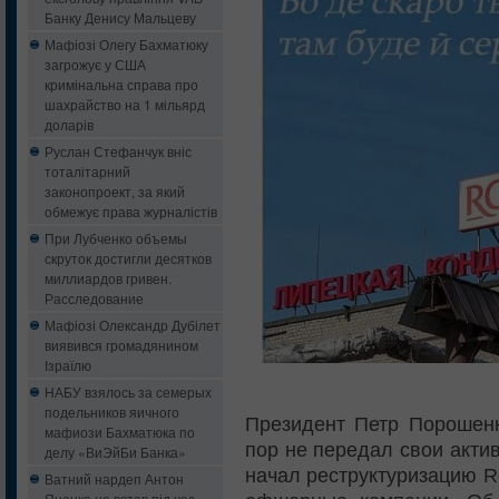
Банку Денису Мальцеву
Мафіозі Олегу Бахматюку
загрожує у США
кримінальна справа про
шахрайство на 1 мільярд
доларів
Руслан Стефанчук вніс
тоталітарний
законопроект, за який
обмежує права журналістів
При Лубченко объемы
скруток достигли десятков
миллиардов гривен.
Расследование
Мафіозі Олександр Дубілет
виявився громадянином
Ізраїлю
НАБУ взялось за семерых
подельников яичного
Президент Петр Порошенк
мафиози Бахматюка по
пор не передал свои актив
делу «ВиЭйБи Банка»
начал реструктуризацию R
Ватний нардеп Антон
Яценко не встав під час