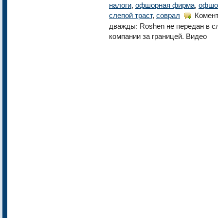
налоги
,
офшорная фирма
,
офшо
слепой траст
,
соврал
Комент
дважды: Roshen не передан в с
компании за границей. Видео