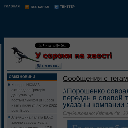
ГЛАВНАЯ
ТВИТТЕР
RSS КАНАЛ
Сообщения с тегам
СВІЖІ НОВИНИ
Концерн NICMAS
#Порошенко совра
екснардепа Григорія
Дашутіна був
передан в слепой т
постачальником ВПК росії
указаны компании 
навіть після 24 лютого 2022
року. Відео
Опубликовано: Квітень 4th, 2
Апеляційна палата ВАКС
заочно заарештувала
ексголову правління VAB