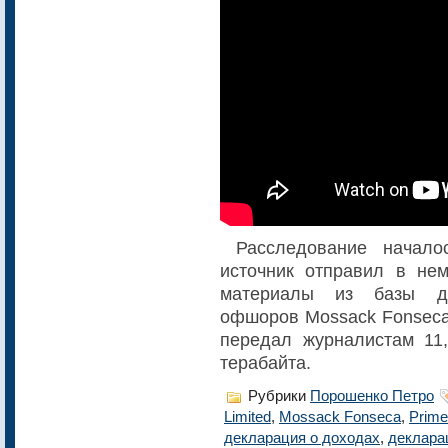
Расследование началос
источник отправил в нем
материалы из базы да
офшоров Mossack Fonseca.
передал журналистам 11
терабайта.
Рубрики
Порошенко Петро
Limited
,
Mossack Fonseca
,
Prime
декларация о доходах
,
деклара