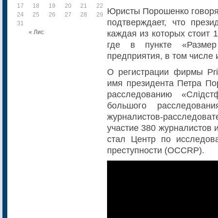
17
18
19
20
21
22
23
Юристы Порошенко говорят
24
25
26
27
28
29
30
подтверждает, что през
31
каждая из которых стоит 
« Лис
где в пункте «Размер
предприятия, в том числе и
О регистрации фирмы Prim
имя президента Петра По
расследованию «Слідст
большого расследовани
журналистов-расследова
участие 380 журналистов 
стал Центр по исследов
преступности (OCCRP).