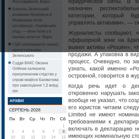
юридической силы. В ка
Розслідування. Відео
назначен респектабел
Блазень Зеленський
розважав Януковича й
категории, который бу
Медведєва після
управлять активами», — ск
ратифікації «Харківських
угод» — вони були у в
Журналисты сообщают, ч
банних халатах. Відео
оффшорной зоне на Брита
США запровадили санкції
вывел активы «Рошен», чт
проти спільника
продажи. А упаковка в ви
Зеленського
процесс. Очевидно, по з
Суддя ВАКС Оксана
узнать, какой именно «
Олійник залишила
призупиненим слідство у
островной, говорится в ж
справі мафіозі Бахматюка
про заволодіння 1,2 млрд
Когда речь идет о ден
грн
откровенно нарушать зако
вообще не указал, что соз
АРХІВИ
его юристов читаем следу
СЕРПЕНЬ 2026
Limited не имеют номина
Пн
Вт
Ср
Чт
Пт
Сб
Нд
требованиями к декларир
1
2
включать в декларацию н
3
4
5
6
7
8
9
имеющих номинальную ст
10
11
12
13
14
15
16