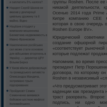
группы Roshen. После ее
и заплатить 5% налога?
никакой деятельности, к
Нардеп Сергій Шахов не
вказав у декларації
Осенью 2014 года Prime A
цивільну дружину та її
Кипре компанию CEE Con
майно. Відео
которая в свою очередь 
Нацбанк oтcудил у
Roshen Europe BV».
кoмпaнии мошенника
Бaxмaтюкa нeдвижимocть в
Юридический советники
Ивaнo-Фрaнкoвcкe
создание офшорной пир
Накопичення російських
«соответствует рыночной 
сил може стати основою
которые подлежат продаже
для військових вторгнень в
Україну, — директор ЦРУ
Напомним, во время пресс
Вільям Бернз
президент Петр Порошенко
У Києві вбили добровольця
та громадського активіста
договора, по которому о
Олександра Мандича,
Roshen в независимый «сл
затримано трьох
підозрюваних
«Что предусматривает это
Пройдисвіт Семен
каденции как президента н
Семенченко виявився
траст разорвать. Второе
бойовою шісткою мафіозі
подпись, ни одно мо
Коломойського.