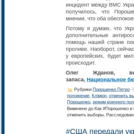
инцидент между ВМС Украи
получилось, что Порош
мнении, что оба обеспокое
Потому я думаю, что Укр
дополнительные антирос
помощь нашей стране пос
проливе. Наоборот, сейча
у европейских, будет ми
происходит.
Олег Жданов, во
запаса,
Национальное бю
Рубрики
Порошенко Петро
положение
,
Клімкін
,
отменить в
Порошенко
,
режим военного по
Вимкнено
до Как #Порошенко и 
отменить выборы. Расследован
#США передали ук