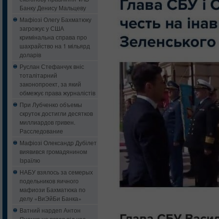
Банку Денису Мальцеву
Мафіозі Олегу Бахматюку
загрожує у США
кримінальна справа про
шахрайство на 1 мільярд
доларів
Руслан Стефанчук вніс
тоталітарний
законопроект, за який
обмежує права журналістів
При Лубченко объемы
скруток достигли десятков
миллиардов гривен.
Расследование
Мафіозі Олександр Дубілет
виявився громадянином
Ізраїлю
НАБУ взялось за семерых
подельников яичного
мафиози Бахматюка по
делу «ВиЭйБи Банка»
Ватний нардеп Антон
Яценко не встав під час