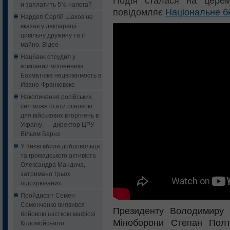
Подія сталася на церемо
и заплатить 5% налога?
повідомляє
Національне б
Нардеп Сергій Шахов не
вказав у декларації
цивільну дружину та її
майно. Відео
Нацбанк oтcудил у
кoмпaнии мошенника
Бaxмaтюкa нeдвижимocть в
Ивaнo-Фрaнкoвcкe
Накопичення російських
сил може стати основою
для військових вторгнень в
Україну, — директор ЦРУ
Вільям Бернз
У Києві вбили добровольця
та громадського активіста
Олександра Мандича,
затримано трьох
підозрюваних
Пройдисвіт Семен
Семенченко виявився
Президенту Володимиру 
бойовою шісткою мафіозі
Міноборони Степан Пол
Коломойського.