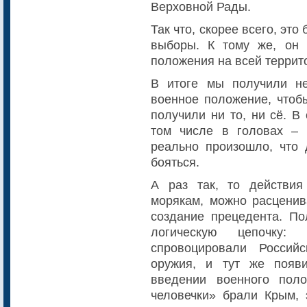
Верховной Рады.
Так что, скорее всего, эт
выборы. К тому же, он 
положения на всей террит
В итоге мы получили не
военное положение, чтобы
получили ни то, ни сё. В 
том числе в головах – 
реально произошло, что 
бояться.
А раз так, то действия
морякам, можно расценив
создание прецедента. По
логическую цепочку
спровоцировали Россий
оружия, и тут же появ
введении военного поло
человечки» брали Крым,