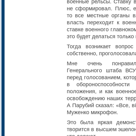
военные рельсы. Ставку 
не сформировал. Плюс, е
то все местные органы в
власть переходит к воен
ставке военного главноко
это будет делаться только
Тогда возникает вопро
собственно, проголосовал
Мне очень понравил
Генерального штаба ВС
перед голосованием, кото
в обороноспособности
положения, и как военно
освобождению наших терри
А Парубий сказал: «Все, 
Муженко микрофон.
Это была яркая демонс
творится в высшем эшелон