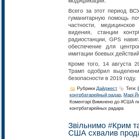
модификаций.
Всего за этот период ВС
гуманитарную помощь поч
частности, медицинское
видения, станции контр
радиостанции, GPS навиг
обеспечение для центро
имитации боевых действий
Кроме того, 14 августа 
Трамп одобрил выделени
безопасности в 2019 году.
Рубрики
Дайджест
Теги:
контрбатарейный радар
,
Марі Й
Коментарі Вимкнено
до #США пе
контрбатарейных радара
Звільнимо #Крим т
США схвалив продаж