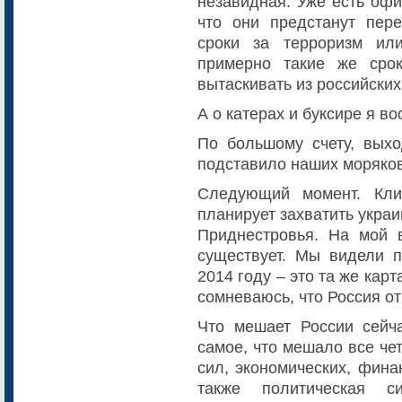
незавидная. Уже есть офи
что они предстанут пер
сроки за терроризм ил
примерно такие же сро
вытаскивать из российских
А о катерах и буксире я в
По большому счету, выхо
подставило наших моряков
Следующий момент. Кли
планирует захватить укра
Приднестровья. На мой в
существует. Мы видели п
2014 году – это та же кар
сомневаюсь, что Россия от
Что мешает России сейч
самое, что мешало все че
сил, экономических, фина
также политическая с