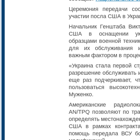
Церемония передачи со
участии посла США в Укра
Начальник Генштаба Вик
США в оснащении укр
образцами военной техник
для их обслуживания и
важным фактором в проце
«Украина стала первой с
разрешение обслуживать и
еще раз подчеркивает, 
пользоваться высокоте
Муженко.
Американские радиолок
AN/TPQ позволяют по тра
определять местонахожден
США в рамках контракт
помощь передала ВСУ бо