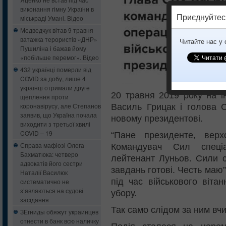
виконання гімну України в
Приєднуйтес
міськраді Умані. Відео
Медведчук вітав 9 травня
ватажка терористів «ДНР»
Читайте нас у
Пушиліна і бажав йому
«побільше перемог». Відео
432 українці померли від
COVID за добу, лише 4
українці отримали друге
20 травня 2019 року на і
щеплення проти
коронавірусу, але Степанов
Василь Грицак і голова 
заявив, що Україна почала
новому президентові.
виходити з третьої хвилі
COVID – 19
“Пане президенте, верх
Справа мафіозі Олега
Командувач Сил спеці
Бахматюка: четверо
лейтенант Луньов. Сили с
адвокатів його сестри
завдань готові. Честь маю”
Наталії Василюк
під час військового віта
систематично не
з’являються на судові
убору.
засідання
Так само слідом за ним вч
ЗЕгниды обяжут украинцев
отнести в банк всю наличку