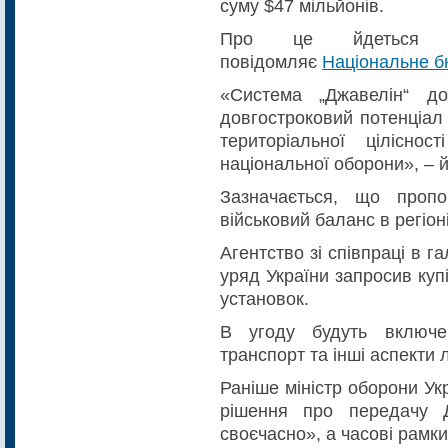
суму $47 мільйонів.
Про це йдеться у 
повідомляє
Національне б
«Система „Джавелін“ до
довгостроковий потенціал 
територіальної цілісн
національної оборони», – й
Зазначається, що проп
військовий баланс в регіоні
Агентство зі співпраці в г
уряд України запросив куп
установок.
В угоду будуть включен
транспорт та інші аспекти л
Раніше міністр оборони У
рішення про передачу 
своєчасно», а часові рамк