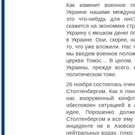
Как изменит военное п
Украине нашими междуна
это что-нибудь для них
скажется на экономике ст
Украину с мешком денег п
в Украине. Они, скорее, 
то, что уже вложили. Нас 
мы введем военное положе
церкви Томос… В целом, 
Украины, прежде всего, 
политическом тоже.
26 ноября состоялась оче
Столтенбергом. Как я пон
нас вооруженный конфл
обеспокоен ситуацией в
идее, Порошенко долж
Столтенбергом и все ему 
инциденте не в Азовск
нейтральных водах, плюс