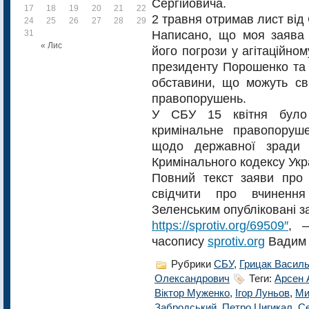
Сергійовича.
17
18
19
20
21
22
23
2 травня отримав лист від 
24
25
26
27
28
29
30
Написано, що моя заява
31
« Лис
його погрози у агітаційно
президенту Порошенко та 
обставини, що можуть св
правопорушень.
У СБУ 15 квітня було
кримінальне правопоруш
щодо державної зради 
Кримінального кодексу Укр
Повний текст заяви про
свідчити про вчинення
Зеленським опубліковані з
https://sprotiv.org/69509″
, 
часопису
sprotiv.org
Вадим 
Рубрики
CБУ
,
Грицак Василь
Олександрович
Теги:
Арсен 
Віктор Муженко
,
Ігор Луньов
,
Ми
Забродський
,
Петро Цигикал
,
Се