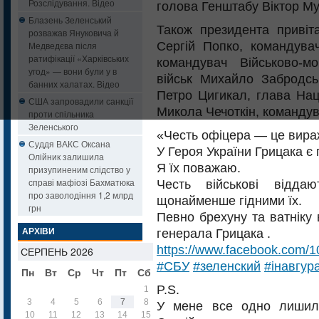
Розслідування. Відео
голова Генштабу Віктор М
Блазень Зеленський
Також президента привіт
розважав Януковича й
Сергій Попко, командува
Медведєва після
ратифікації «Харківських
командувач Військово-м
угод» — вони були у в
військ Михайло Забродсь
банних халатах. Відео
Петро Цигикал, глава Нац
США запровадили санкції
Микола Чечоткін, команду
проти спільника
Зеленського
«Честь офіцера — це вираж
Суддя ВАКС Оксана
У Героя України Грицака є
Олійник залишила
Я їх поважаю.
призупиненим слідство у
справі мафіозі Бахматюка
Честь військові відда
про заволодіння 1,2 млрд
щонайменше гідними їх.
грн
Певно брехуну та ватніку
генерала Грицака .
АРХІВИ
https://www.facebook.com/
СЕРПЕНЬ 2026
#
СБУ
#
зеленский
#
інавгур
Пн
Вт
Ср
Чт
Пт
Сб
Нд
P.S.
1
2
3
4
5
6
7
8
9
У мене все одно лишил
10
11
12
13
14
15
16