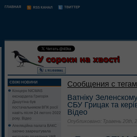
ГЛАВНАЯ
ТВИТТЕР
RSS КАНАЛ
Сообщения с тегам
СВІЖІ НОВИНИ
Концерн NICMAS
Ватніку Зеленскому
екснардепа Григорія
Дашутіна був
СБУ Грицак та кері
постачальником ВПК росії
Відео
навіть після 24 лютого 2022
року. Відео
Опубликовано: Травень 20th, 
Апеляційна палата ВАКС
заочно заарештувала
ексголову правління VAB