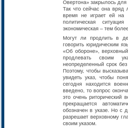
Овертона» закрылось для 
Так что сейчас она вряд 
время не играет ей на 
политическая ситуация
экономическая – тем более
Могут ли продлить в д
говорить юридическим язы
«Об обороне», верховны
продлевать своим у
неопределенный срок без
Поэтому, чтобы высказыва
увидеть указ, чтобы пон
сегодня находится воен
введено, то вопрос оконч
это очень риторический в
прекращается автомати
обозначен в указе. Но с д
разрешает верховному гл
своим указом.