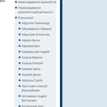
авод
,
переслідування журналістів
Перешкоджання
журналістській діяльності
Персоналії
Абдуллін Олександр
Абромавичус Айварас
Аброськін В’ячеслав
Аваков Арсен
Аврамов Іван
Адамовський Андрій
Азаров Микола
Азаров Олексій
Акімова Ірина
Арабей Денис
Арбузов Сергій
Арестович Олексій
Миколайович
Артеменко Андрій
Вікторович
Артюшенко Ігор