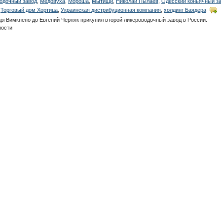
одочный завод
,
Медовуха
,
Мороша
,
Мытищи
,
Николай Пылаев
,
Одесский коньячный з
,
Торговый дом Хортица
,
Украинская дистрибуционная компания
,
холдинг Баядера
рі Вимкнено
до Евгений Черняк прикупил второй ликероводочный завод в России.
ности