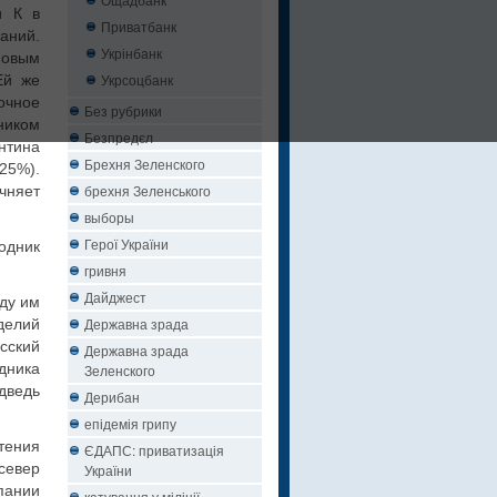
и К в
Приватбанк
аний.
Укрінбанк
новым
Укрсоцбанк
Ей же
очное
Без рубрики
ником
Безпредєл
нтина
Брехня Зеленского
25%).
брехня Зеленського
чняет
выборы
Герої України
одник
гривня
Дайджест
оду им
Державна зрада
делий
сский
Державна зрада
одника
Зеленского
дведь
Дерибан
епідемія грипу
тения
ЄДАПС: приватизація
север
України
пании
катування у міліції