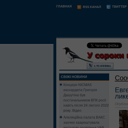
ГЛАВНАЯ
ТВИТТЕР
RSS КАНАЛ
Соо
СВІЖІ НОВИНИ
Концерн NICMAS
Евг
екснардепа Григорія
Дашутіна був
лик
постачальником ВПК росії
Опублик
навіть після 24 лютого 2022
року. Відео
Апеляційна палата ВАКС
заочно заарештувала
ексголову правління VAB