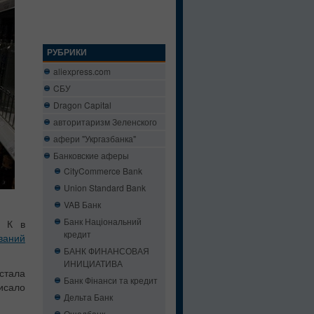
РУБРИКИ
aliexpress.com
CБУ
Dragon Capital
авторитаризм Зеленского
афери "Укргазбанка"
Банковские аферы
CityCommerce Bank
Union Standard Bank
VAB Банк
Банк Національний
и К в
кредит
ваний
БАНК ФИНАНСОВАЯ
ИНИЦИАТИВА
стала
Банк Фінанси та кредит
исало
Дельта Банк
Ощадбанк