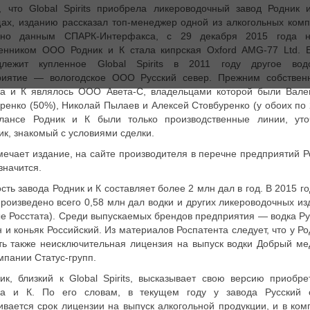
, что Global Spirits приобрела ликероводочный завод Родник 
х, изданию рассказал топ-менеджер одной из алкогольных комп
сно данным СПАРК-Интерфакса, с 29 декабря 2015 года 
венником ООО Родник и К стала кипрская Oxford AMG-77 Ltd. 
длежит купленное Global Spirits в 2011 году другое вод
риятие — вологодское ООО Русский север. Прежним собствен
ка и К являлось ООО Авета-С, владельцами которой были Вале
ренко (50%), Николай Пылаев и Алексей Стовбуренко (у обоих по 
лансе Родник и К были только производственные линии, уто
ик, знакомый с условиями сделки.
мечает издание, на сайте производителя в перечне предприятий Р
 значится.
ть завода Родник и К составляет более 2 млн дал в год. В 2015 г
роизведено всего 0,58 млн дал водки и других ликероводочных из
е Росстата). Среди выпускаемых брендов предприятия — водка Ру
 и коньяк Российский. Из материалов Роспатента следует, что у Р
ть также неисключительная лицензия на выпуск водки Добрый ме
мпании Статус-групп.
ик, близкий к Global Spirits, высказывает свою версию приобре
ка и К. По его словам, в текущем году у завода Русский 
ивается срок лицензии на выпуск алкогольной продукции, и в ком