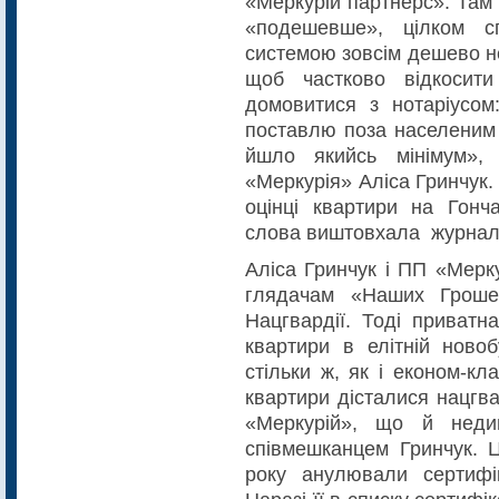
«Меркурій партнерс». Там
«подешевше», цілком с
системою зовсім дешево н
щоб частково відкосити
домовитися з нотаріусо
поставлю поза населеним 
йшло якийсь мінімум»,
«Меркурія» Аліса Гринчук.
оцінці квартири на Гонч
слова виштовхала журналіс
Аліса Гринчук і ПП «Мерку
глядачам «Наших Грошей
Нацгвардії. Тоді приватн
квартири в елітній ново
стільки ж, як і економ-кл
квартири дісталися нацгва
«Меркурій», що й неди
співмешканцем Гринчук. Ц
року анулювали сертифіка