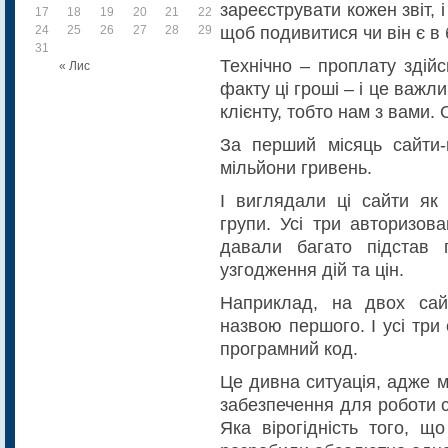
зареєструвати кожен звіт, 
17
18
19
20
21
22
23
щоб подивитися чи він є в 
24
25
26
27
28
29
30
31
Технічно – проплату здій
« Лис
факту ці гроші – і це важл
клієнту, тобто нам з вами.
За перший місяць сайти-
мільйони гривень.
І виглядали ці сайти як 
групи. Усі три авторизо
давали багато підстав п
узгодження дій та цін.
Наприклад, на двох са
назвою першого. І усі тр
програмний код.
Це дивна ситуація, адже 
забезпечення для роботи 
Яка вірогідність того, щ