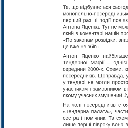
Те, що відбувається сьогод
монопольно-посередницько
перший раз ці події пов’я
Антона Яценка. Тут не мо
який в коментарі нашій пр
«По законам розвідки, знає
це вже не збіг».
Антон Яценко найбільш
Тендерної Мафії – однієї
середини 2000-х. Схеми, к
посередників. Щоправда, у
у тендері не могли прост
учасником і замовником в
якому учасник змушений бу
На чолі посередників сто
«Тендерна палата», части
сестра і помічник. Та схе
лише перші півроку вона в