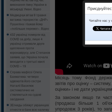
виконання гімну України в
Приєднуйтес
міськраді Умані. Відео
Медведчук вітав 9 травня
ватажка терористів «ДНР»
Читайте нас у
Пушиліна і бажав йому
«побільше перемог». Відео
432 українці померли від
COVID за добу, лише 4
українці отримали друге
щеплення проти
коронавірусу, але Степанов
заявив, що Україна почала
виходити з третьої хвилі
COVID – 19
Справа мафіозі Олега
Бахматюка: четверо
Місяць тому Фонд держм
адвокатів його сестри
звітів про оцінку – систем
Наталії Василюк
оцінки» і не дати українця
систематично не
з’являються на судові
За законом якщо ти част
засідання
(продаєш більше 1 об’є
ЗЕгниды обяжут украинцев
упродовж 3 років), то за
отнести в банк всю наличку