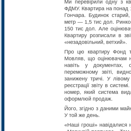
Ми перевірили одну з кв
ФДМУ. Квартира на понад 10
Гончара. Будинок старий
метр — 1,5 тис дол. Ринко
150 тис дол. Але оцінюва
Квартиру розписали в зві
«незадовільний, ветхий».
Про цю квартиру Фонд те
Мовляв, що оцінювачам н
навіть у документах, 
переможному звіті, видн
занижену тричі. У лівому
реєстрації звіту в систем
номер, який система вид
оформлюй продаж.
Його, згідно з даними май
У той же день.
«Наші гроші» навідалися 