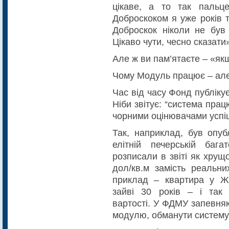
цікаве, а то так пальц
Доброскоком я уже років та
Доброскок ніколи не був 
Цікаво чути, чесно сказати
Але ж ви пам’ятаєте – «як
Чому Модуль працює – але
Час від часу Фонд публікує
Ніби звітує: “система пра
чорними оцінювачами успі
Так, наприклад, був опуб
елітній печерській баг
розписали в звіті як хрущ
дол/кв.м замість реальн
приклад – квартира у Ж
зайві 30 років – і так 
вартості. У ФДМУ запевняю
модулю, обманути систему 