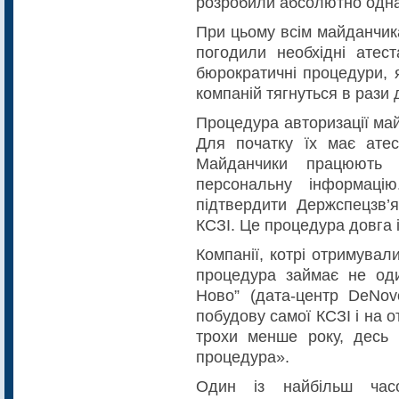
розробили абсолютно одн
При цьому всім майданчик
погодили необхідні атеста
бюрократичні процедури, я
компаній тягнуться в рази
Процедура авторизації май
Для початку їх має атес
Майданчики працюють 
персональну інформаці
підтвердити Держспецзв’я
КСЗІ. Це процедура довга 
Компанії, котрі отримувал
процедура займає не оди
Ново” (дата-центр DeNov
побудову самої КСЗІ і на 
трохи менше року, десь 
процедура».
Один із найбільш час