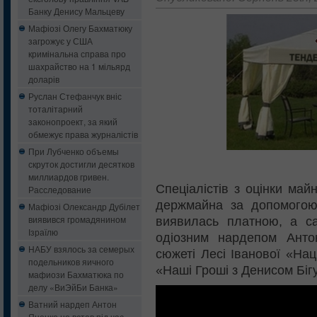
Банку Денису Мальцеву
Мафіозі Олегу Бахматюку
загрожує у США
кримінальна справа про
шахрайство на 1 мільярд
доларів
Руслан Стефанчук вніс
тоталітарний
законопроект, за який
обмежує права журналістів
При Лубченко объемы
скруток достигли десятков
миллиардов гривен.
Спеціалістів з оцінки ма
Расследование
держмайна за допомогою 
Мафіозі Олександр Дубілет
виявився громадянином
виявилась платною, а с
Ізраїлю
одіозним нардепом Ант
НАБУ взялось за семерых
сюжеті Лесі Іванової «На
подельников яичного
«Наші Гроші з Денисом Біг
мафиози Бахматюка по
делу «ВиЭйБи Банка»
Ватний нардеп Антон
Яценко не встав під час