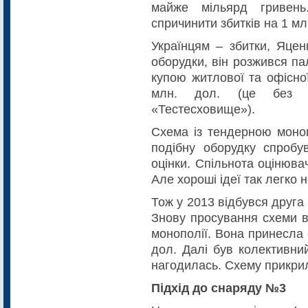
майже мільярд гривень
спричинити збитків на 1 м
Українцям – збитки, Яценк
оборудки, він розжився па
купою житлової та офісно
млн. дол. (це без м
«Тестесховище»).
Схема із тендерною моноп
подібну оборудку спроб
оцінки. Спільнота оцінюва
Але хороші ідеї так легко 
Тож у 2013 відбувся друга 
Знову просування схеми в
монополії. Вона принесла
дол. Далі був колективни
нагодилась. Схему прикри
Підхід до снаряду №3