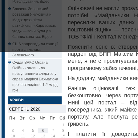
Розслідування. Відео
Оцінювачі не могли зрозум
Блазень Зеленський
розважав Януковича й
потрібні. «Майданчики Н
Медведєва після
пересилки ваших даних 
ратифікації «Харківських
поштовий ящик» — пояснює
угод» — вони були у в
ТОВ “Філін Кепітал Менедж
банних халатах. Відео
США запровадили санкції
Пояснити сенс їх створе
проти спільника
нардеп від БПП Максим Ку
Зеленського
мене, я не є проектуваль
Суддя ВАКС Оксана
програмному забезпеченні,
Олійник залишила
призупиненим слідство у
На додачу, майданчики вия
справі мафіозі Бахматюка
про заволодіння 1,2 млрд
Раніше оцінювачі теж
грн
безкоштовно, через порт
АРХІВИ
Нині цей портал – від
СЕРПЕНЬ 2026
посередника. Який майже 
порталу. Але послуга реє
Пн
Вт
Ср
Чт
Пт
Сб
Нд
гривень.
1
2
3
4
5
6
7
8
9
І платити її доводить
10
11
12
13
14
15
16