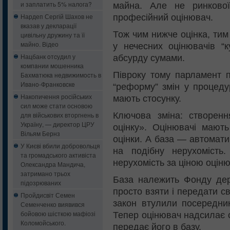
и заплатить 5% налога?
майна. Але не ринкової 
Нардеп Сергій Шахов не
професійний оцінювач.
вказав у декларації
Тож чим нижче оцінка, ти
цивільну дружину та її
майно. Відео
у нечесних оцінювачів “
Нацбанк oтcудил у
абсурду сумами.
кoмпaнии мошенника
Півроку тому парламент 
Бaxмaтюкa нeдвижимocть в
Ивaнo-Фрaнкoвcкe
“реформу” змін у процеду
Накопичення російських
мають стосунку.
сил може стати основою
Ключова зміна: створенн
для військових вторгнень в
Україну, — директор ЦРУ
оцінку». Оцінювачі мають
Вільям Бернз
оцінки. А база — автомати
У Києві вбили добровольця
на подібну нерухомість
та громадського активіста
нерухомість за ціною оцін
Олександра Мандича,
затримано трьох
База належить Фонду де
підозрюваних
просто взяти і передати с
Пройдисвіт Семен
закон втулили посередни
Семенченко виявився
бойовою шісткою мафіозі
Тепер оцінювач надсилає с
Коломойського.
передає його в базу.