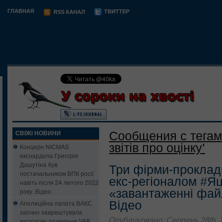
ГЛАВНАЯ
ТВИТТЕР
RSS КАНАЛ
Сообщения с тегам
СВІЖІ НОВИНИ
звітів про оцінку’
Концерн NICMAS
екснардепа Григорія
Дашутіна був
Три фірми-прокладк
постачальником ВПК росії
екс-регіоналом #Яц
навіть після 24 лютого 2022
«завантаженні файл
року. Відео
Відео
Апеляційна палата ВАКС
заочно заарештувала
Опубликовано: Серпень 28th, 
ексголову правління VAB