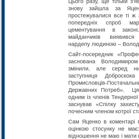
Цього разу, ще тільки з’
знову зайшла за Яцен
простежувалися все ті ж 
попередніх спроб марк
цементування в закон
майданчиків виявився 
нардепу людиною – Волод
Сайт-посередник «Профес
заснована Володимиром
змінили, але серед ни
заступниця Доброскока
Промисловців-Постачальни
Державних Потреб». Ця 
одним із членів Тендерної
заснував «Спілку захисту
почесним членом котрої ст
Сам Яценко в коментарі п
оцінкою стосунку не має
відношення не маю і мати