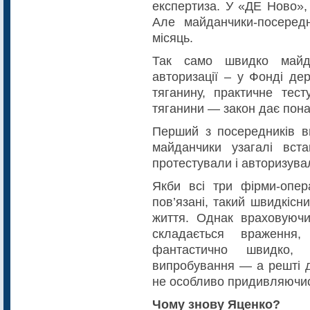
експертиза. У «ДЕ Ново»,
Але майданчики-посеред
місяць.
Так само швидко майд
авторизації – у Фонді де
тяганину, практичне тес
тяганини — закон дає пона
Перший з посередників в
майданчики узагалі вст
протестували і авторизувал
Якби всі три фірми-опер
пов’язані, такий швидкіс
життя. Однак враховуючи 
складається враження
фантастично швидко
випробування — а решті д
не особливо придивляючис
Чому знову Яценко?