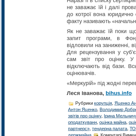
Наразі її в списку сертифі
не заважає їй і далі пров
до котрої вона юридично с
факту називають «началь
Як не заважає їй поки що
запит програми, в Фонд
відловили на заниженні, в
Для рецензування у суб’є
сам звіт про оцінку. У
відключають від бази. Вс
оцінювачів.
«Меркурій» під жодні пере
Леся Іванова,
bihus.info
Рубрики
корупція
,
Яценко А
Антон Яценко
,
Володимир Добр
звітів про оцінку
,
Ірина Мельнич
оподаткуванн
,
оцінка майна
,
оці
партнерс»
,
тендерна палата
,
ТО
держмайна
Коментарі Вимкн