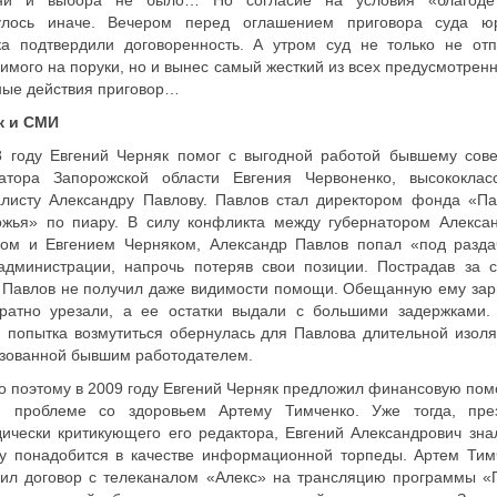
ни и выбора не было… Но согласие на условия «благоде
улось иначе. Вечером перед оглашением приговора суда ю
ка подтвердили договоренность. А утром суд не только не отп
имого на поруки, но и вынес самый жесткий из всех предусмотрен
ные действия приговор…
к и СМИ
8 году Евгений Черняк помог с выгодной работой бывшему сове
натора Запорожской области Евгения Червоненко, высококлас
алисту Александру Павлову. Павлов стал директором фонда «Па
ожья» по пиару. В силу конфликта между губернатором Алекса
хом и Евгением Черняком, Александр Павлов попал «под разда
администрации, напрочь потеряв свои позиции. Пострадав за с
 Павлов не получил даже видимости помощи. Обещанную ему зар
кратно урезали, а ее остатки выдали с большими задержками.
 попытка возмутиться обернулась для Павлова длительной изоля
зованной бывшим работодателем.
 поэтому в 2009 году Евгений Черняк предложил финансовую пом
й проблеме со здоровьем Артему Тимченко. Уже тогда, пре
ически критикующего его редактора, Евгений Александрович знал
му понадобится в качестве информационной торпеды. Артем Тим
чил договор с телеканалом «Алекс» на трансляцию программы «