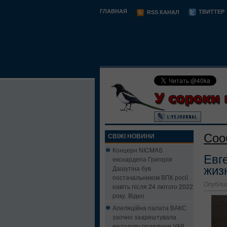
ГЛАВНАЯ
ТВИТТЕР
RSS КАНАЛ
Соо
СВІЖІ НОВИНИ
Концерн NICMAS
Евг
екснардепа Григорія
Дашутіна був
жиз
постачальником ВПК росії
Опублик
навіть після 24 лютого 2022
року. Відео
Апеляційна палата ВАКС
заочно заарештувала
ексголову правління VAB