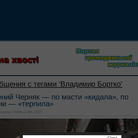
бщения с тегами ‘Владимир Бортко’
ений Черняк — по масти «кидала», по
ни — «терпила»
овано: Лютий 4th, 2015
Close