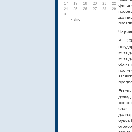
17
18
19
20
21
22
23
финан
24
25
26
27
28
29
30
пообещ
31
доллар
« Лис
писали
Черня
В 20
госуд
молод
молод
облит 
посту
заслуж
предло
Евгени
дожид
«несты
слов 
доллар
будет.
отрабо