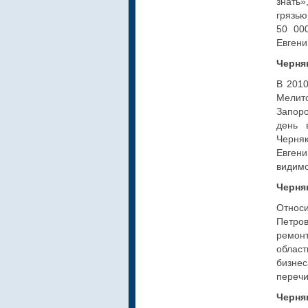
знать
грязью
50 00
Евгени
Черня
В 2010
Мелито
Запоро
день 
Черняк
Евгени
видимо
Черня
Относ
Петров
ремонт
област
бизнес
перечи
Черня