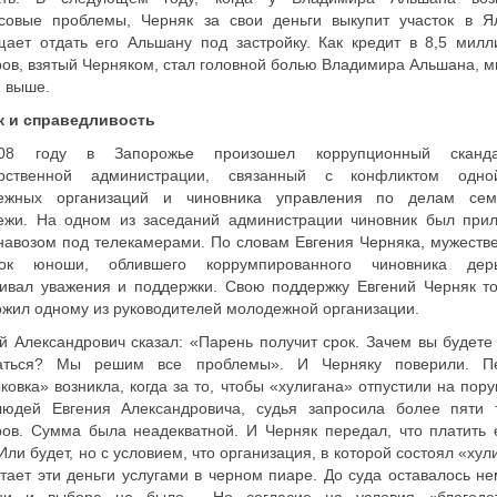
совые проблемы, Черняк за свои деньги выкупит участок в Я
ает отдать его Альшану под застройку. Как кредит в 8,5 милл
ов, взятый Черняком, стал головной болью Владимира Альшана, м
 выше.
к и справедливость
08 году в Запорожье произошел коррупционный сканд
арственной администрации, связанный с конфликтом одн
ежных организаций и чиновника управления по делам се
ежи. На одном из заседаний администрации чиновник был при
навозом под телекамерами. По словам Евгения Черняка, мужеств
пок юноши, облившего коррумпированного чиновника дер
ивал уважения и поддержки. Свою поддержку Евгений Черняк то
жил одному из руководителей молодежной организации.
й Александрович сказал: «Парень получит срок. Зачем вы будете 
аться? Мы решим все проблемы». И Черняку поверили. П
ковка» возникла, когда за то, чтобы «хулигана» отпустили на пору
людей Евгения Александровича, судья запросила более пяти 
ов. Сумма была неадекватной. И Черняк передал, что платить 
 Или будет, но с условием, что организация, в которой состоял «хул
тает эти деньги услугами в черном пиаре. До суда оставалось не