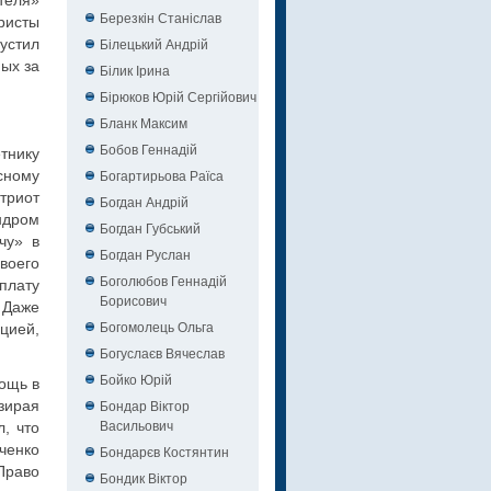
теля»
Березкін Станіслав
ристы
Білецький Андрій
устил
ных за
Білик Ірина
Бірюков Юрій Сергійович
Бланк Максим
Бобов Геннадій
тнику
Богартирьова Раїса
сному
триот
Богдан Андрій
ндром
Богдан Губський
чу» в
Богдан Руслан
воего
Боголюбов Геннадій
плату
Борисович
 Даже
Богомолець Ольга
цией,
Богуслаєв Вячеслав
Бойко Юрій
ощь в
Бондар Віктор
зирая
Васильович
, что
ченко
Бондарєв Костянтин
Право
Бондик Віктор