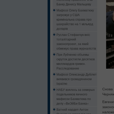
Банку Денису Мальцеву
Мафіозі Олегу Бахматюку
загрожує у США
кримінальна справа про
шахрайство на 1 мільярд
доларів
Руслан Стефанчук вніс
тоталітарний
законопроект, за який
обмежує права журналістів
При Лубченко объемы
скруток достигли десятков
миллиардов гривен.
Расследование
Мафіозі Олександр Дубілет
виявився громадянином
Ізраїлю
Снова
НАБУ взялось за семерых
подельников яичного
Черняк
мафиози Бахматюка по
Евгени
делу «ВиЭйБи Банка»
законо
Ватний нардеп Антон
наложе
Яценко не встав під час