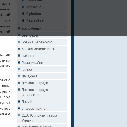
 идет
Приватбанк
овами
Укрінбанк
гений
Укрсоцбанк
, как
тнера
Без рубрики
енной
Безпредєл
Брехня Зеленского
брехня Зеленського
пании
выборы
отных
Герої України
ьному
гривня
Дайджест
ект с
Державна зрада
 взял
Державна зрада
ерняк
Зеленского
у под
Дерибан
в двух
епідемія грипу
лионов
ричем
ЄДАПС: приватизація
України
катування у міліції