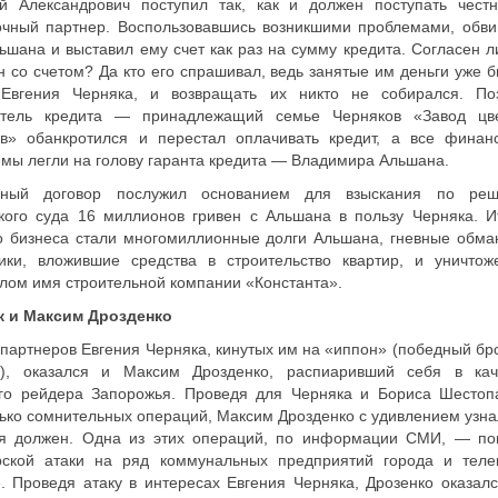
ий Александрович поступил так, как и должен поступать чест
очный партнер. Воспользовавшись возникшими проблемами, обви
ьшана и выставил ему счет как раз на сумму кредита. Согласен л
 со счетом? Да кто его спрашивал, ведь занятые им деньги уже б
 Евгения Черняка, и возвращать их никто не собирался. По
атель кредита — принадлежащий семье Черняков «Завод цв
ов» обанкротился и перестал оплачивать кредит, а все финан
мы легли на голову гаранта кредита — Владимира Альшана.
вный договор послужил основанием для взыскания по ре
кого суда 16 миллионов гривен с Альшана в пользу Черняка. И
о бизнеса стали многомиллионные долги Альшана, гневные обма
чики, вложившие средства в строительство квартир, и уничтож
лом имя строительной компании «Константа».
к и Максим Дрозденко
партнеров Евгения Черняка, кинутых им на «иппон» (победный бро
о), оказался и Максим Дрозденко, распиаривший себя в кач
ого рейдера Запорожья. Проведя для Черняка и Бориса Шестоп
ько сомнительных операций, Максим Дрозденко с удивлением узнал
ся должен. Одна из этих операций, по информации СМИ, — по
рской атаки на ряд коммунальных предприятий города и теле
. Проведя атаку в интересах Евгения Черняка, Дрозенко оказалс