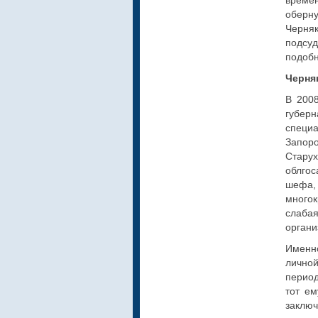
време
оберн
Черня
подсуд
подоб
Черня
В 200
губер
специ
Запор
Стару
облгос
шефа,
много
слабая
органи
Именно
лично
период
тот е
заклю