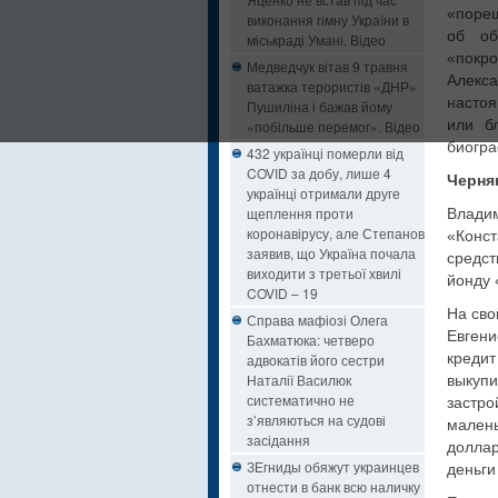
«пореш
виконання гімну України в
об об
міськраді Умані. Відео
«покр
Медведчук вітав 9 травня
Алекс
ватажка терористів «ДНР»
настоя
Пушиліна і бажав йому
или б
«побільше перемог». Відео
биогр
432 українці померли від
COVID за добу, лише 4
Черня
українці отримали друге
щеплення проти
Влади
коронавірусу, але Степанов
«Конс
заявив, що Україна почала
средст
виходити з третьої хвилі
йонду 
COVID – 19
На сво
Справа мафіозі Олега
Евген
Бахматюка: четверо
креди
адвокатів його сестри
Наталії Василюк
выкуп
систематично не
застро
з’являються на судові
малень
засідання
доллар
ЗЕгниды обяжут украинцев
деньги
отнести в банк всю наличку