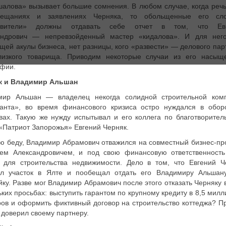
алова» вызывает большие сомнения. В любом случае, когда речь
ещаниях и заявлениях Черняка, то обольщенные его сл
овители» должны отдавать себе отчет в том, что Ев
андрович — непревзойденный мастер «кидалова». И для него
щей акулы бизнеса, нет разницы, кого «развести» — делового пар
лизкого товарища. Приводим некоторые случаи из его насыщ
афии.
к и Владимир Альшан
мир Альшан — владелец некогда солидной строительной ком
танта», во время финансового кризиса остро нуждался в обор
вах. Такую же нужду испытывал и его коллега по благотворител
«Патриот Запорожья» Евгений Черняк.
ю беду, Владимир Абрамович отважился на совместный бизнес-про
ием Александровичем, и под свою финансовую ответственность
т для строительства недвижимости. Дело в том, что Евгений Ч
ил участок в Ялте и пообещал отдать его Владимиру Альшан
йку. Разве мог Владимир Абрамович после этого отказать Черняку 
ких просьбах: выступить гарантом по крупному кредиту в 8,5 мил
ов и оформить фиктивный договор на строительство коттеджа? П
 доверил своему партнеру.