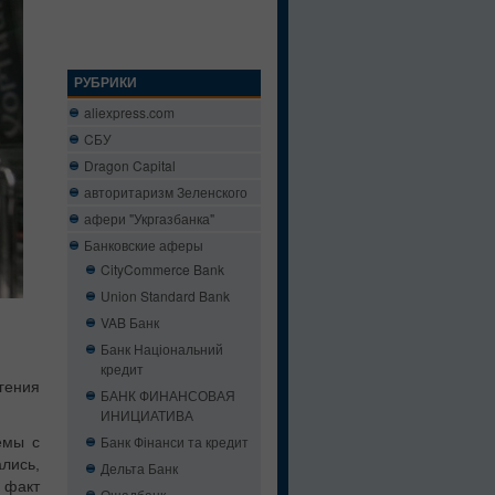
РУБРИКИ
aliexpress.com
CБУ
Dragon Capital
авторитаризм Зеленского
афери "Укргазбанка"
Банковские аферы
CityCommerce Bank
Union Standard Bank
VAB Банк
Банк Національний
кредит
гения
БАНК ФИНАНСОВАЯ
ИНИЦИАТИВА
Банк Фінанси та кредит
емы с
лись,
Дельта Банк
 факт
Ощадбанк