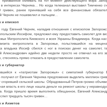
», призванной обливать на тот момент действующего мэра Запо
 в интересах Черняка… Но когда телеканал выставил Тимченко сч
0 гривен, ранее принявший на себя все финансовые обязател
й Черняк не пошевелил и пальцем…
к и епископ
 году Евгений Черняк, наладив отношения с епископом Запорожс
польским Иосифом, предложил ему предоставить самолет для виз
жье Митрополита Киевского и всея Украины Владимира. Когда нас
визита митрополита в Запорожье, польстившийся на мецена
а владыка Иосиф сбился с ног в поисках денег на самолет, та
й Александрович идейно две недели просто не отвечал на его зв
, стесняясь прямо отказать в предоставлении самолета.
к и губернатор
ившийся к «патриотам Запорожья» с симпатией губернатор 
 получил от Евгения Черняка предложение выделить миллион грив
 сгоревшей сельской школы. Обрадованный Петров громко объявил
ная власть в его лице нашла деньги на ремонт школы у неравноду
а. Когда пришло время выполнять обещанное, Евгений Александ
слил тридцать тысяч гривен…
к и Ахметов