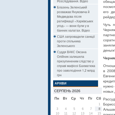
Розслідування. Відео
обеща
посмот
Блазень Зеленський
розважав Януковича й
его д
Медведєва після
рейдер
ратифікації «Харківських
Чуть 
угод» — вони були у в
Черня
банних халатах. Відео
партне
США запровадили санкції
сорат
проти спільника
заняли
Зеленського
деньги
Суддя ВАКС Оксана
Олійник залишила
Черня
призупиненим слідство у
справі мафіозі Бахматюка
Отноше
про заволодіння 1,2 млрд
в 2008
грн
Евген
кредит
АРХІВИ
нужно 
СЕРПЕНЬ 2026
новых 
Пн
Вт
Ср
Чт
Пт
Сб
Нд
Рассуд
Борис
1
2
3
4
5
6
7
8
9
Альша
10
11
12
13
14
15
16
помог