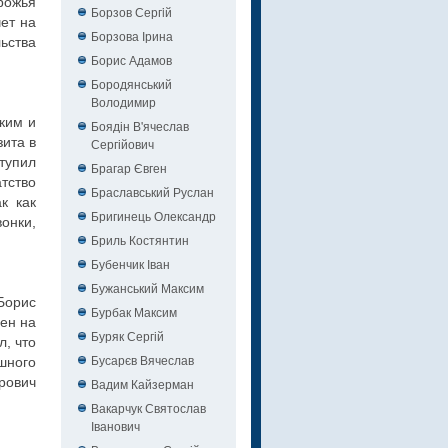
рожья
Борзов Сергiй
ет на
Борзова Ірина
ьства
Борис Адамов
Бородянський
Володимир
ким и
Боядін В'ячеслав
ита в
Сергійович
тупил
Брагар Євген
тство
Браславський Руслан
к как
Бригинець Олександр
онки,
Бриль Костянтин
Бубенчик Іван
Бужанський Максим
Борис
Бурбак Максим
ен на
Буряк Сергій
, что
Бусарєв Вячеслав
шного
рович
Вадим Кайзерман
Вакарчук Святослав
Іванович