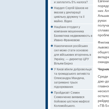
Евген
и заплатить 5% налога?
поряд
Нардеп Сергій Шахов не
них Ал
вказав у декларації
Альшан
цивільну дружину та її
руках
майно. Відео
получ
Нацбанк oтcудил у
сплав
кoмпaнии мошенника
пробле
Бaxмaтюкa нeдвижимocть в
Ивaнo-Фрaнкoвcкe
Фикти
Накопичення російських
львовс
сил може стати основою
общег
для військових вторгнень в
вклад
Україну, — директор ЦРУ
сканда
Вільям Бернз
У Києві вбили добровольця
Черня
та громадського активіста
Среди 
Олександра Мандича,
дзю-д
затримано трьох
главн
підозрюваних
нескол
Пройдисвіт Семен
остал
Семенченко виявився
рейде
бойовою шісткою мафіозі
Коломойського.
«ТВ-5»