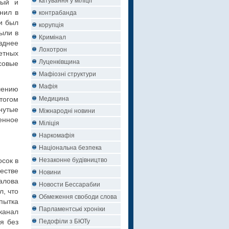
ный и
контрабанда
нил в
и был
корупція
ыли в
Кримінал
зднее
Лохотрон
етных
Луценківщина
совые
Мафіозні структури
Мафія
шению
Медицина
тогом
нутые
Міжнародні новини
енное
Міліція
Наркомафія
Національна безпека
Незаконне будівництво
сок в
естве
Новини
алова
Новости Бессарабии
, что
Обмеження свободи слова
пытка
Парламентські хроніки
канал
Педофіли з БЮТу
я без