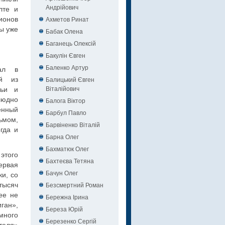
Андрійович
лте и
Ахметов Ринат
ионов
ы уже
Бабак Олена
Баганець Олексій
Бакулін Євген
Баленко Артур
ал в
Балицький Євген
ой из
Віталійович
мьи и
людно
Балога Віктор
енный
Барбул Павло
ьмом,
Барвіненко Віталій
гда и
Барна Олег
Бахматюк Олег
этого
Бахтеєва Тетяна
ервая
Бачун Олег
ки, со
Безсмертний Роман
тысяч
ее не
Бережна Ірина
иган»,
Береза Юрій
много
Березенко Сергій