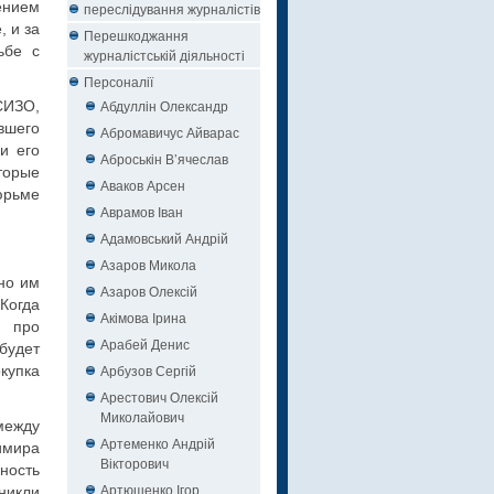
ением
переслідування журналістів
, и за
Перешкоджання
ьбе с
журналістській діяльності
Персоналії
Абдуллін Олександр
СИЗО,
вшего
Абромавичус Айварас
и его
Аброськін В’ячеслав
торые
Аваков Арсен
юрьме
Аврамов Іван
Адамовський Андрій
Азаров Микола
но им
Азаров Олексій
Когда
Акімова Ірина
и про
Арабей Денис
будет
Арбузов Сергій
купка
Арестович Олексій
Миколайович
 между
Артеменко Андрій
имира
Вікторович
ность
Артюшенко Ігор
никли