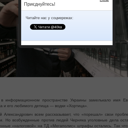
Приєднуйтесь!
Читайте нас у соцмережах:
 в информационном пространстве Украины замелькало имя Ев
а и его любимого детища — водки «Хортица».
й Александрович всем рассказывает, что «порешал» свои пробл
м. Но возбужденные против людей Черняка уголовные дела оста
нные «налоговой» на ТД «Мегаполис» штрафы остались. Так что