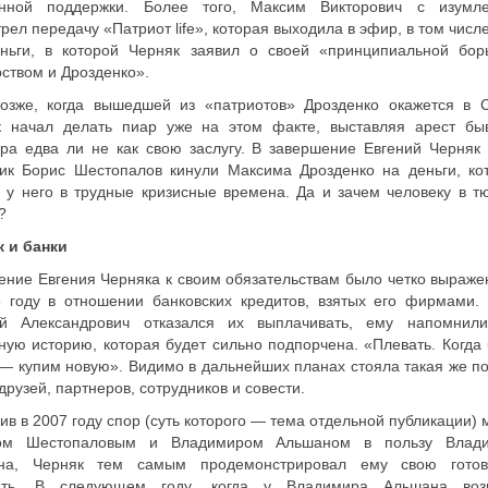
нной поддержки. Более того, Максим Викторович с изумл
рел передачу «Патриот life», которая выходила в эфир, в том числе
еньги, в которой Черняк заявил о своей «принципиальной бор
ством и Дрозденко».
позже, когда вышедшей из «патриотов» Дрозденко окажется в 
к начал делать пиар уже на этом факте, выставляя арест бы
ра едва ли не как свою заслугу. В завершение Евгений Черняк 
ник Борис Шестопалов кинули Максима Дрозденко на деньги, ко
 у него в трудные кризисные времена. Да и зачем человеку в т
?
к и банки
ние Евгения Черняка к своим обязательствам было четко выраже
 году в отношении банковских кредитов, взятых его фирмами. 
ий Александрович отказался их выплачивать, ему напомнил
ную историю, которая будет сильно подпорчена. «Плевать. Когда 
— купим новую». Видимо в дальнейших планах стояла такая же по
друзей, партнеров, сотрудников и совести.
ив в 2007 году спор (суть которого — тема отдельной публикации)
ом Шестопаловым и Владимиром Альшаном в пользу Влад
на, Черняк тем самым продемонстрировал ему свою готов
ать. В следующем году, когда у Владимира Альшана воз