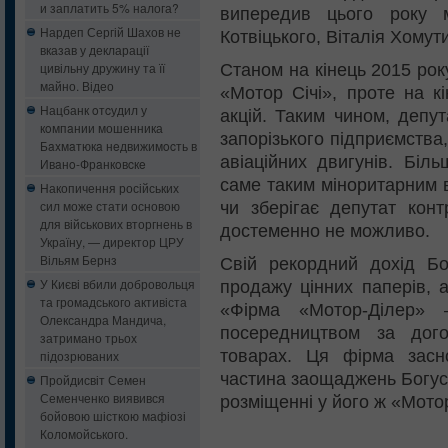
и заплатить 5% налога?
випередив цього року м
Нардеп Сергій Шахов не
Котвіцького, Віталія Хомут
вказав у декларації
цивільну дружину та її
Станом на кінець 2015 рок
майно. Відео
«Мотор Січі», проте на к
Нацбанк oтcудил у
акцій. Таким чином, депу
кoмпaнии мошенника
запорізького підприємства,
Бaxмaтюкa нeдвижимocть в
авіаційних двигунів. Біл
Ивaнo-Фрaнкoвcкe
саме таким міноритарним в
Накопичення російських
сил може стати основою
чи зберігає депутат кон
для військових вторгнень в
достеменно не можливо.
Україну, — директор ЦРУ
Вільям Бернз
Свій рекордний дохід Бо
У Києві вбили добровольця
продажу цінних паперів, 
та громадського активіста
«Фірма «Мотор-Ділер» 
Олександра Мандича,
посередництвом за дог
затримано трьох
товарах. Ця фірма зас
підозрюваних
частина заощаджень Богус
Пройдисвіт Семен
Семенченко виявився
розміщенні у його ж «Мото
бойовою шісткою мафіозі
Коломойського.