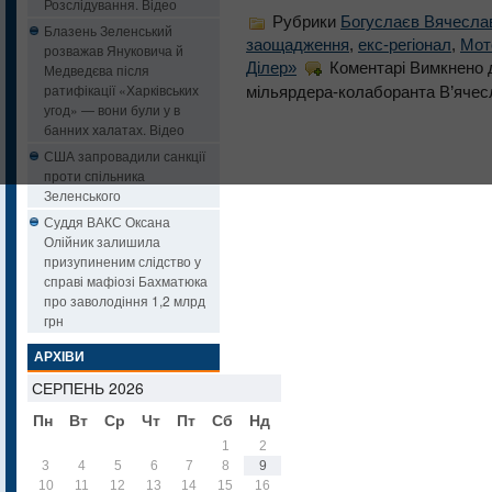
Розслідування. Відео
Рубрики
Богуслаєв Вячесла
Блазень Зеленський
заощадження
,
екс-регіонал
,
Мот
розважав Януковича й
Ділер»
Коментарі Вимкнено
д
Медведєва після
ратифікації «Харківських
мільярдера-колаборанта В’ячес
угод» — вони були у в
банних халатах. Відео
США запровадили санкції
проти спільника
Зеленського
Суддя ВАКС Оксана
Олійник залишила
призупиненим слідство у
справі мафіозі Бахматюка
про заволодіння 1,2 млрд
грн
АРХІВИ
СЕРПЕНЬ 2026
Пн
Вт
Ср
Чт
Пт
Сб
Нд
1
2
3
4
5
6
7
8
9
10
11
12
13
14
15
16