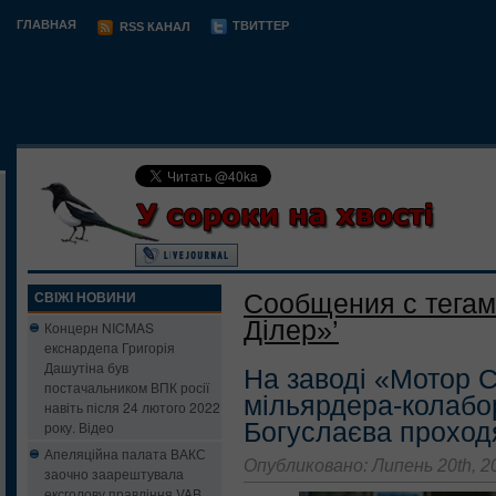
ГЛАВНАЯ
ТВИТТЕР
RSS КАНАЛ
Сообщения с тегам
СВІЖІ НОВИНИ
Ділер»’
Концерн NICMAS
екснардепа Григорія
Дашутіна був
На заводі «Мотор С
постачальником ВПК росії
мільярдера-колабо
навіть після 24 лютого 2022
Богуслаєва проход
року. Відео
Апеляційна палата ВАКС
Опубликовано: Липень 20th, 2
заочно заарештувала
ексголову правління VAB