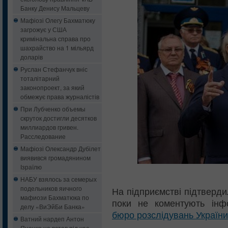
Банку Денису Мальцеву
Мафіозі Олегу Бахматюку
загрожує у США
кримінальна справа про
шахрайство на 1 мільярд
доларів
Руслан Стефанчук вніс
тоталітарний
законопроект, за який
обмежує права журналістів
При Лубченко объемы
скруток достигли десятков
миллиардов гривен.
Расследование
Мафіозі Олександр Дубілет
виявився громадянином
Ізраїлю
НАБУ взялось за семерых
подельников яичного
На підприємстві підтверд
мафиози Бахматюка по
поки не коментують інф
делу «ВиЭйБи Банка»
бюро розслідувань України
Ватний нардеп Антон
Яценко не встав під час