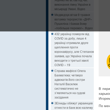
виконання гімну України в
міськраді Умані. Відео
Медведчук вітав 9 травня
ватажка терористів «ДНР»
Пушиліна і бажав йому
«побільше перемог». Відео
432 українці померли від
COVID за добу, лише 4
українці отримали друге
щеплення проти
коронавірусу, але Степанов
заявив, що Україна почала
виходити з третьої хвилі
COVID – 19
Справа мафіозі Олега
Бахматюка: четверо
адвокатів його сестри
Наталії Василюк
систематично не
В пер
з’являються на судові
харьк
засідання
Игоре
ЗЕгниды обяжут украинцев
По мен
отнести в банк всю наличку