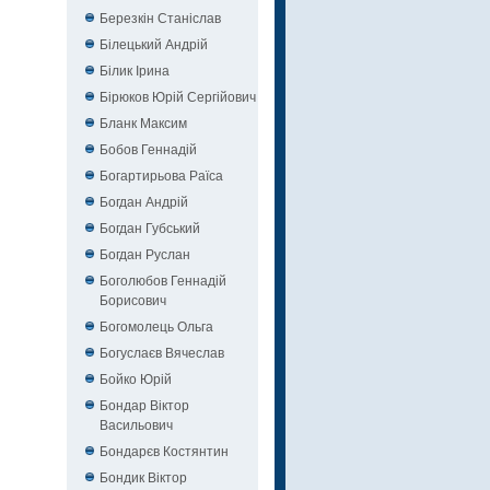
Березкін Станіслав
Білецький Андрій
Білик Ірина
Бірюков Юрій Сергійович
Бланк Максим
Бобов Геннадій
Богартирьова Раїса
Богдан Андрій
Богдан Губський
Богдан Руслан
Боголюбов Геннадій
Борисович
Богомолець Ольга
Богуслаєв Вячеслав
Бойко Юрій
Бондар Віктор
Васильович
Бондарєв Костянтин
Бондик Віктор