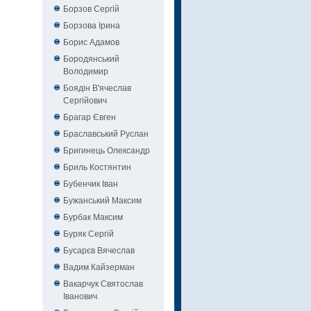
Борзов Сергiй
Борзова Ірина
Борис Адамов
Бородянський
Володимир
Боядін В'ячеслав
Сергійович
Брагар Євген
Браславський Руслан
Бригинець Олександр
Бриль Костянтин
Бубенчик Іван
Бужанський Максим
Бурбак Максим
Буряк Сергій
Бусарєв Вячеслав
Вадим Кайзерман
Вакарчук Святослав
Іванович