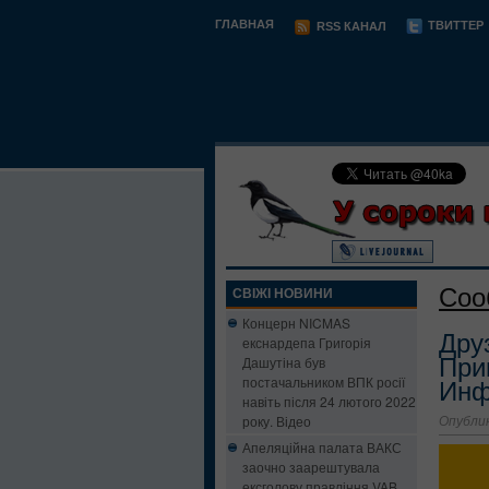
ГЛАВНАЯ
ТВИТТЕР
RSS КАНАЛ
Соо
СВІЖІ НОВИНИ
Концерн NICMAS
Дру
екснардепа Григорія
Дашутіна був
При
постачальником ВПК росії
Инф
навіть після 24 лютого 2022
року. Відео
Опублик
Апеляційна палата ВАКС
заочно заарештувала
ексголову правління VAB