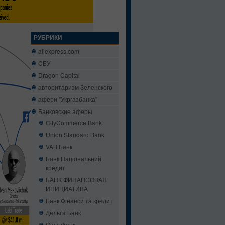
РУБРИКИ
aliexpress.com
CБУ
Dragon Capital
авторитаризм Зеленского
афери "Укргазбанка"
Банковские аферы
CityCommerce Bank
Union Standard Bank
VAB Банк
Банк Національний
кредит
БАНК ФИНАНСОВАЯ
ИНИЦИАТИВА
Банк Фінанси та кредит
Дельта Банк
Ощадбанк