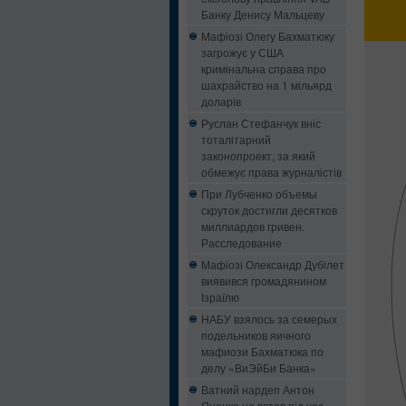
Банку Денису Мальцеву
Мафіозі Олегу Бахматюку
загрожує у США
кримінальна справа про
шахрайство на 1 мільярд
доларів
Руслан Стефанчук вніс
тоталітарний
законопроект, за який
обмежує права журналістів
При Лубченко объемы
скруток достигли десятков
миллиардов гривен.
Расследование
Мафіозі Олександр Дубілет
виявився громадянином
Ізраїлю
НАБУ взялось за семерых
подельников яичного
мафиози Бахматюка по
делу «ВиЭйБи Банка»
Ватний нардеп Антон
Яценко не встав під час