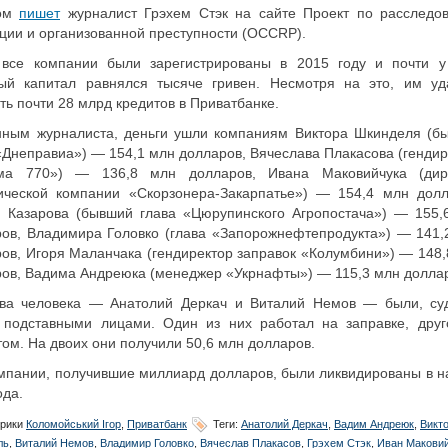
том
пишет
журналист Грэхем Стэк на сайте Проект по расследо
ции и организованной преступности (OCCRP).
 все компании были зарегистрированы в 2015 году и почти у
ный капитал равнялся тысяче гривен. Несмотря на это, им уд
ть почти 28 млрд кредитов в Приватбанке.
нным журналиста, деньги ушли компаниям Виктора Шкинделя (б
«Днеправиа») — 154,1 млн долларов, Вячеслава Плакасова (гендир
ма 770») — 136,8 млн долларов, Ивана Маковийчука (дир
тической компании «Скорзонера-Закарпатье») — 154,4 млн долл
я Казарова (бывший глава «Цюрупинского Агропостача») — 155,
ов, Владимира Головко (глава «Запорожнефтепродукта») — 141,
ов, Игоря Маланчака (гендиректор заправок «Колумбини») — 148,
ов, Вадима Андреюка (менеджер «Укрнафты») — 115,3 млн долла
ва человека — Анатолий Деркач и Виталий Немов — были, су
, подставными лицами. Один из них работал на заправке, дру
том. На двоих они получили 50,6 млн долларов.
мпании, получившие миллиард долларов, были ликвидированы в н
ода.
рики
Коломойський Ігор
,
Приватбанк
Теги:
Анатолий Деркач
,
Вадим Андреюк
,
Викт
ль
,
Виталий Немов
,
Владимир Головко
,
Вячеслав Плакасов
,
Грэхем Стэк
,
Иван Макови