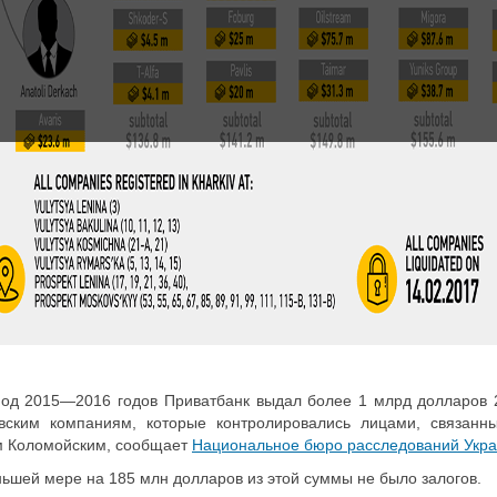
иод 2015—2016 годов Приватбанк выдал более 1 млрд долларов 
овским компаниям, которые контролировались лицами, связанн
м Коломойским, сообщает
Национальное бюро расследований Укр
ьшей мере на 185 млн долларов из этой суммы не было залогов.