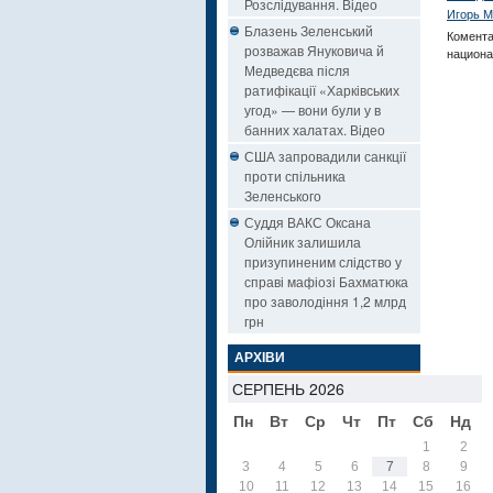
Розслідування. Відео
Игорь М
Блазень Зеленський
Комента
розважав Януковича й
национа
Медведєва після
ратифікації «Харківських
угод» — вони були у в
банних халатах. Відео
США запровадили санкції
проти спільника
Зеленського
Суддя ВАКС Оксана
Олійник залишила
призупиненим слідство у
справі мафіозі Бахматюка
про заволодіння 1,2 млрд
грн
АРХІВИ
СЕРПЕНЬ 2026
Пн
Вт
Ср
Чт
Пт
Сб
Нд
1
2
3
4
5
6
7
8
9
10
11
12
13
14
15
16